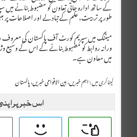
کے ساتھ ادارہ جاتی تعاون کو مضبوط بنانے میں سپ
طور پر تربیت، علم کے تبادلے اور اصلاحات پر م
میٹنگ میں سپریم کورٹ آف پاکستان کی معروف عا
ورانہ روابط کو مضبوط بنانے کے اس کے وسیع وژن 
میں معاون ہے۔
کیٹاگری میں :
اہم خبریں
،
بین الاقوامی خبریں
،
پاکستان
اس خبر پر اپنی