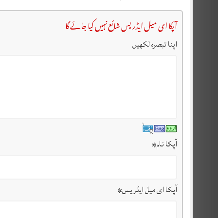
آپکا ای میل ایڈریس شائع نہیں کیا جائے گا
اپنا تبصرہ لکھیں
آپکا نام
*
آپکا ای میل ایڈریس
*