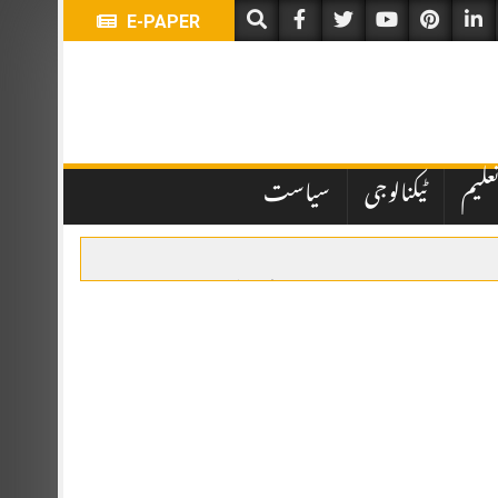
E-PAPER
علیم
ٹیکنالوجی
سیاست
یں تاخیر نے انتظامی اور قانونی پہلوؤں پر سوالات کھڑے کر دیے ہیں۔