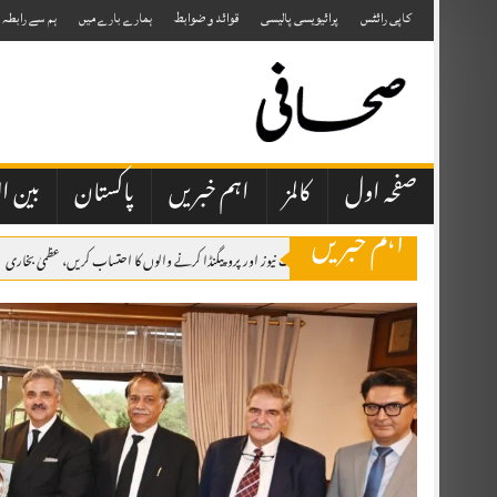
Skip
to
کاپی رائٹس
پرائیویسی پالیسی
قوائد و ضوابط
ہمارے بارے میں
ہم سے رابطہ
content
صفحہ اول
کالمز
اہم خبریں
پاکستان
بین ال
اہم خبریں
صحافتی تنظیمیں خود فیک نیوز اور پروپیگنڈا کرنے والوں کا احتساب کریں، عظمیٰ بخاری
ایران کے ہمسایہ ممالک نے دشمن عناصر کو اپنی سرزمین استعمال نہیں کرنے دی، صد
وزیراعظم شہباز شریف شہزادہ محمد بن سلمان بن عبدالعزیز آل سعود کی دعوت پر سعو