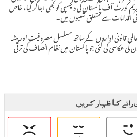
ریم کورٹ آف پاکستان کی دلچسپی کو بھی اجاگر کیا، خاص
بنی اقدامات سے متعلق شعبوں میں۔
لمی قانونی اداروں کے ساتھ مسلسل مصروفیت اور پیشہ
کی عکاسی کی گئی جو پاکستان میں نظام انصاف کی ترقی
 رائے کا اظہار کریں