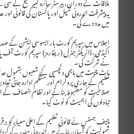
ملاقات کے دوران، بیرسٹر سائرہ کبیر شیخ کے سی نے
یہ پیشرفت اندرونی ٹمپل اور پاکستان کی قانونی اور 
میں مدد دے گی۔
اجلاس میں سپریم کورٹ بار ایسوسی ایشن کے صدر 
اکیڈمی، ڈائریکٹر جنرل (ریفارمز) سپریم کورٹ آف 
نے شرکت کی۔
بات چیت میں باہمی دلچسپی کے شعبوں بشمول عدالتی 
تعلیم کے جاری پروگرام اور منظم ادارہ جاتی تعاون
صلاحیت کو مضبوط بنانے اور نظام انصاف کے اند
تبادلوں کی اہمیت کو نوٹ کیا۔
چیف جسٹس نے قانونی تعلیم کے اعلیٰ معیار کو برقرار 
شمولیت کو آسان بنانے میں اندرونی مندر کے کردا