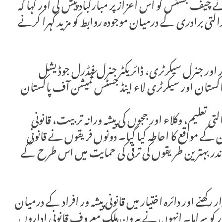
 چیف جسٹس کو اس اعزاز پر مبارکباد پیش کی اور کہا کہ
عدالتی برادری کے درمیان موجودہ روابط کو مزید گہرا کرنے
اور جنرل سیکرٹری، ڈائریکٹر جنرل فیڈرل جوڈیشل
پاکستان اور سیکرٹری لاء اینڈ جسٹس کمیشن آف پاکستان
تعلیم، وکلاء اور ججوں کی پیشہ ورانہ تربیت، قانونی
 کے مواقع کا احاطہ کیا گیا۔ دونوں فریقوں نے قانونی
ر بہترین طریقوں کی ترقی کی حمایت میں اس طرح کے
رکھنے اور دائرہ اختیار میں قانونی پیشہ ور افراد کے درمیان
ر کو سراہا۔ انہوں نے بیرون ملک معروف قانونی اداروں