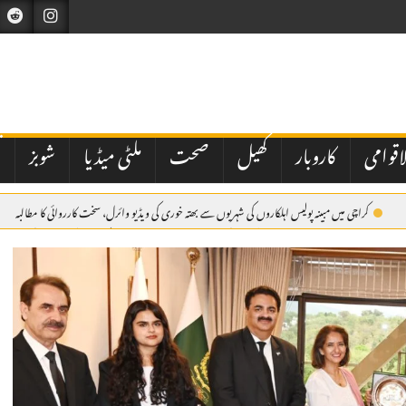
اقوامی
کاروبار
کھیل
صحت
ملٹی میڈیا
شوبز
ت
کراچی میں مبینہ پولیس اہلکاروں کی شہریوں سے بھتہ خوری کی ویڈیو وائرل، سخت کارروائی کا مطالبہ
ر پزشکیان
اسلام آباد: وفاقی حکومت کی جانب سے نیشنل بینک آف پاکستان کے نئے صدر کی تعیناتی م
دی عرب پہنچ گئے۔