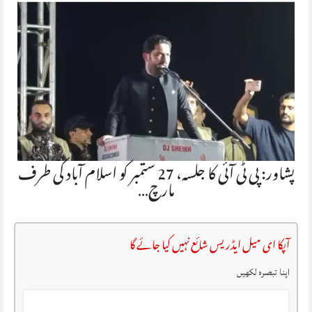
پشاور: پی ٹی آئی کا جلسہ، 27 ستمبر کو اسلام آباد کی طرف
مارچ…
آپکا ای میل ایڈریس شائع نہیں کیا جائے گا
اپنا تبصرہ لکھیں