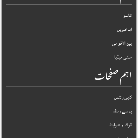
کالمز
اہم خبریں
بین الاقوامی
ملٹی میڈیا
اہم صفحات
کاپی رائٹس
ہم سے رابطہ
قوائد و ضوابط