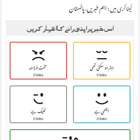
کیٹاگری میں :
اہم خبریں
،
پاکستان
اس خبر پر اپنی رائے کا اظہار کریں
بہتر ہو سکتی تھی
سخت نا پسند
0 Votes
0 Votes
اچھی ہے
ٹھیک ہے
0 Votes
0 Votes