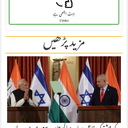
بہت اچھی ہے
0 Votes
مزید پڑھیں