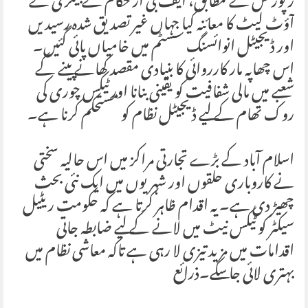
رپورٹس کے مطابق، ایف بی آر حکام نے بیکری کے
آؤٹ لیٹ کا معائنہ کیا جہاں غیر تصدیق شدہ رسیدیں
اور ڈیجیٹل انوائسنگ سسٹم میں خامیاں پائی گئیں۔
اس چھاپہ مار کارروائی کا بنیادی مقصد کھانے پینے کے
شعبے میں مالی شفافیت کو یقینی بنانا اور ٹیکس چوری کی
روک تھام کے لیے ڈیجیٹل نظام کو مستحکم کرنا ہے۔
اسلام آباد کے بڑے تجارتی مراکز میں اس حالیہ سختی
نے کاروباری حلقوں اور شہریوں میں ایک نئی بحث
چھیڑ دی ہے۔ یہ اقدام ظاہر کرتا ہے کہ حکومت ریٹیل
سیکٹر کو ٹیکس نیٹ میں لانے کے لیے ضابطہ جاتی
اقدامات میں مزید تیزی لا رہی ہے تاکہ معاشی نظام میں
بہتری لائی جا سکے۔ذرائع