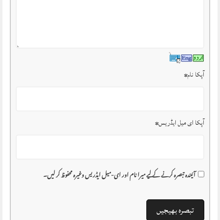
آپکا نام
*
آپکا ای میل ایڈریس
*
آئیندہ تبصرہ کرنے کے لیے میرا نام اور ای-میل ایڈریس وغیرہ محفوظ کر لیں۔