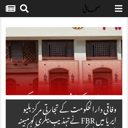
Skip
to
content
وفاقی دارالحکومت کے تجارتی مرکز بلیو
ایریا میں FBR نے تہذیب بیکری کو مبینہ