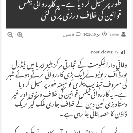
طور پر سیل کر دیا ہے۔ یہ کارروائی ٹیکس
قوانین کی خلاف ورزی پر کی گئی
مئ 10, 2026
admin
0 تبصرے
Post Views:
77
وفاقی دارالحکومت کے تجارتی مرکز بلیو ایریا میں فیڈرل
بورڈ آف ریونیو نے ایک بڑی کارروائی کرتے ہوئے شہر
کی معروف تہذیب بیکری کو مبینہ طور پر سیل کر دیا
ہے۔ یہ کارروائی ٹیکس قوانین کی خلاف ورزی اور غیر
دستاویزی لین دین کے خلاف جاری ملک گیر کریک
ڈاؤن کا حصہ بتائی جا رہی ہے۔