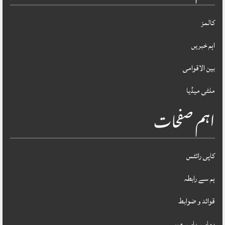
کالمز
اہم خبریں
بین الاقوامی
ملٹی میڈیا
اہم صفحات
کاپی رائٹس
ہم سے رابطہ
قوائد و ضوابط
ہمارے بارے میں