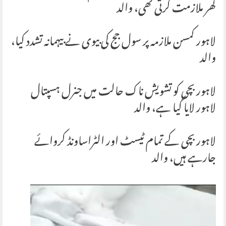
گھر ملازمت کرتی تھی، والد
لاہور کمسن ملازمہ پر سول جج کی بیوی نے بیہمانہ تشدد کیا،
والد
لاہور بچی کو تشویش ناک حالت میں جنرل ہسپتال
لاہور لایا گیا ہے، والد
لاہور بچی کے تمام ٹیسٹ اور الٹراساونڈ کروائے
جارہے ہیں، والد
Video
Player