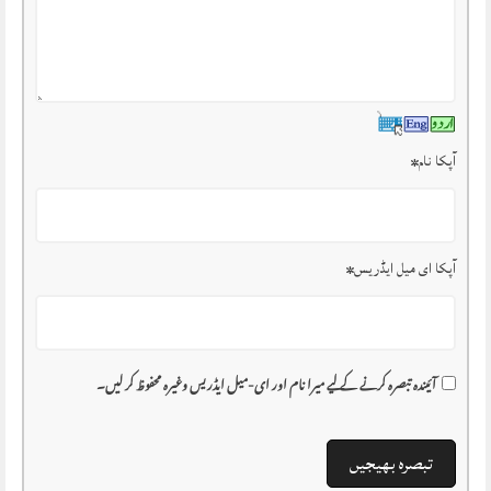
آپکا نام
*
آپکا ای میل ایڈریس
*
آئیندہ تبصرہ کرنے کے لیے میرا نام اور ای-میل ایڈریس وغیرہ محفوظ کر لیں۔