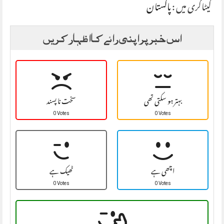
کیٹاگری میں :
پاکستان
اس خبر پر اپنی رائے کا اظہار کریں
بہتر ہو سکتی تھی
سخت نا پسند
0 Votes
0 Votes
اچھی ہے
ٹھیک ہے
0 Votes
0 Votes