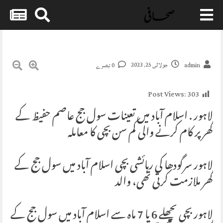
Skip
to
content
جولائی 25, 2023
admin
0 تبصرے
Post Views:
303
لاہور . اسلام آباد میں تعینات سول جج عاصم حفیظ کے
گھر پر کام کرنے والی کم سن بچی کا معاملہ
لاہور سرگودھا کی رہائشی بچی اسلام آباد میں سول جج کے
گھر ملازمت کرتی تھی، والد
لاہور بچی پچھلے 6 یا 7 ماہ سے اسلام آباد میں سول جج کے