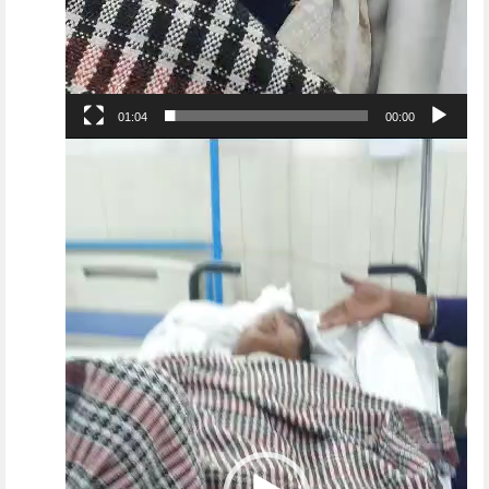
01:04
00:00
Video
Player