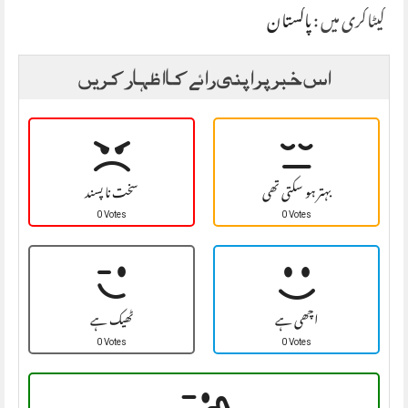
کیٹاگری میں :
پاکستان
اس خبر پر اپنی رائے کا اظہار کریں
بہتر ہو سکتی تھی
سخت نا پسند
0 Votes
0 Votes
اچھی ہے
ٹھیک ہے
0 Votes
0 Votes