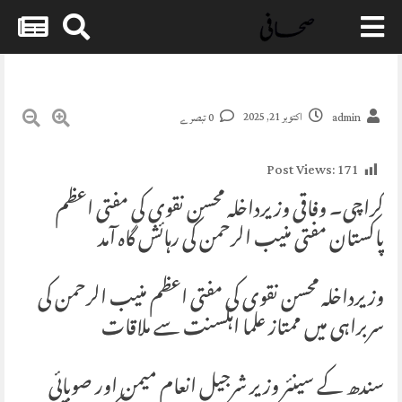
Skip
to
content
اکتوبر 21, 2025
admin
0 تبصرے
Post Views:
171
کراچی۔ وفاقی وزیرداخلہ محسن نقوی کی مفتی اعظم
پاکستان مفتی منیب الرحمن کی رہائش گاہ آمد
وزیرداخلہ محسن نقوی کی مفتی اعظم منیب الرحمن کی
سربراہی میں ممتاز علما اہلسنت سے ملاقات
سندھ کے سینئر وزیر شرجیل انعام میمن اور صوبائی