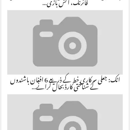
فائرنگ، آتش بازی…
اٹک: جعلی سرکاری خط کے ذریعے 6 افغان باشندوں
کے شناختی کارڈ بحال کرانے…