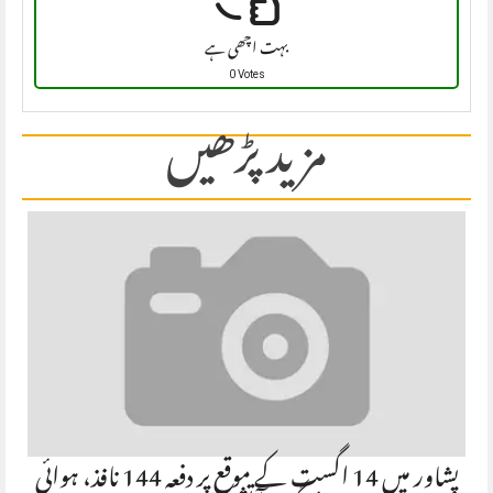
بہت اچھی ہے
0 Votes
مزید پڑھیں
پشاور میں 14 اگست کے موقع پر دفعہ 144 نافذ، ہوائی