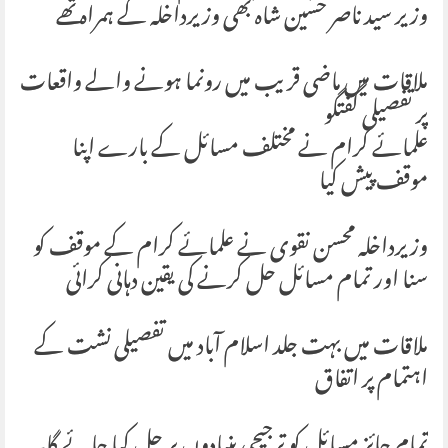
وزیر سید ناصر حسین شاہ بھی وزیرداخلہ کے ہمراہ تھے
ملاقات میں ماضی قریب میں رونما ہونے والے واقعات
پر تفصیلی گفتگو
علمائے کرام نے مختلف مسائل کے بارے اپنا
موقف پیش کیا
وزیرداخلہ محسن نقوی نے علمائے کرام کے موقف کو
سنا اور تمام مسائل حل کرنے کی یقین دہانی کرائی
ملاقات میں بہت جلد اسلام آباد میں تفصیلی نشت کے
اہتمام پر اتفاق