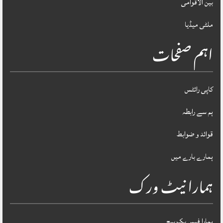
بین الاقوامی
ملٹی میڈیا
اہم صفحات
کاپی رائٹس
ہم سے رابطہ
قوائد و ضوابط
ہمارے بارے میں
ہمارا نیٹ ورک
ہمارا فیس بک پیج