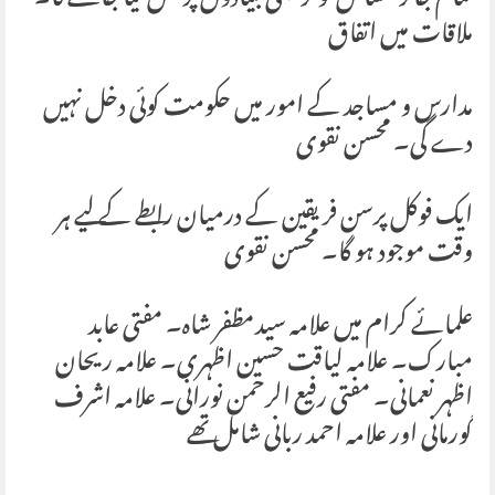
تمام جائز مسائل کو ترجیحی بنیادوں پر حل کیا جائے گا۔
ملاقات میں اتفاق
مدارس و مساجد کے امور میں حکومت کوئی دخل نہیں
دے گی۔ محسن نقوی
ایک فوکل پرسن فریقین کے درمیان رابطے کے لیے ہر
وقت موجود ہو گا۔ محسن نقوی
علمائے کرام میں علامہ سیدمظفر شاہ۔ مفتی عابد
مبارک۔ علامہ لیاقت حسین اظہری۔ علامہ ریحان
اظہر نعمانی۔ مفتی رفیع الرحمن نورانی۔ علامہ اشرف
گورمانی اور علامہ احمد ربانی شامل تھے