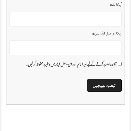
آپکا نام
*
آپکا ای میل ایڈریس
*
آئیندہ تبصرہ کرنے کے لیے میرا نام اور ای-میل ایڈریس وغیرہ محفوظ کر لیں۔