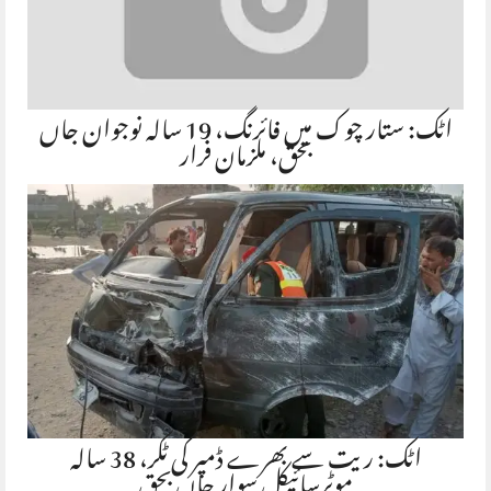
اٹک: ستار چوک میں فائرنگ، 19 سالہ نوجوان جاں
بحق، ملزمان فرار
اٹک: ریت سے بھرے ڈمپر کی ٹکر، 38 سالہ
موٹرسائیکل سوار جاں بحق