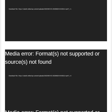
Download File: https://sahafi.online/wp-content/uploads/2023/06/VID-20230620-WA0014.mp4?_=1
Video
Media error: Format(s) not supported or
Player
source(s) not found
Download File: https://sahafi.online/wp-content/uploads/2023/06/VID-20230620-WA0013.mp4?_=2
Video