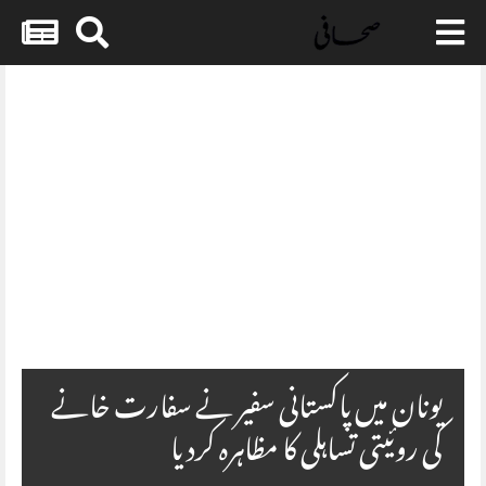
Skip
to
content
Embed HTML not available.
یونان میں پاکستانی سفیر نے سفارت خانے
کی روئیتی تساہلی کا مظاہرہ کردیا