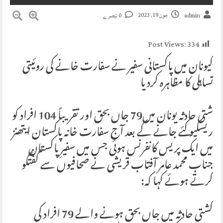
جون 19, 2023
admin
0 تبصرے
Post Views:
334
کیونان میں پاکستانی سفیر نے سفارت خانے کی روئیتی
تساہلی کا مظاہرہ کردیا
شتی حادثہ یونان میں79 جاں بحق اور تقریباً 104 افراد کو
ریسکیو کئے جانے کے بعد آج سفارت خانہ پاکستان ایتھنز
میں ایک پریس کانفرنس ہوئی جس میں سفیرِ پاکستان
جناب محمد عامر آفتاب قریشی نے صحافیوں سے گفتگو
کرتے ہوئے کہا کہ:
کشتی حادثہ میں جاں بحق ہونے والے 79 افراد کی