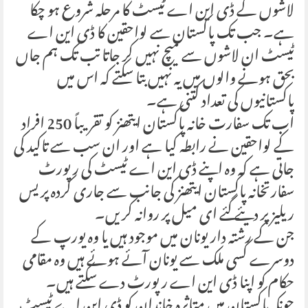
لاشوں کے ڈی این اے ٹیسٹ کا مرحلہ شروع ہو چکا
ہے۔ جب تک پاکستان سے لواحقین کا ڈی این اے
ٹیسٹ ان لاشوں سے میچ نہیں کر جاتا تب تک ہم جاں
بحق ہونے والوں میں یہ نہیں بتا سکتے کہ اس میں
پاکستانیوں کی تعداد کتنی ہے۔
اب تک سفارت خانہ پاکستان ایتھنز کو تقریباً 250 افراد
کے لواحقین نے رابطہ کیا ہے اور ان سب سے تاکید کی
جاتی ہے کہ وہ اپنے ڈی این اے ٹیسٹ کی رپورٹ
سفارتخانہ پاکستان ایتھنز کی جانب سے جاری کردہ پریس
ریلیز پر دیئے گئے ای میل پر روانہ کریں۔
جن کے رشتہ دار یونان میں موجود ہیں یا وہ یورپ کے
دوسرے کسی ملک سے یونان آئے ہوئے ہیں وہ مقامی
حکام کو اپنا ڈی این اے رپورٹ دے سکتے ہیں۔
چونکہ پاکستان میں متاثرہ خاندان کو ڈی این اے ٹیسٹ