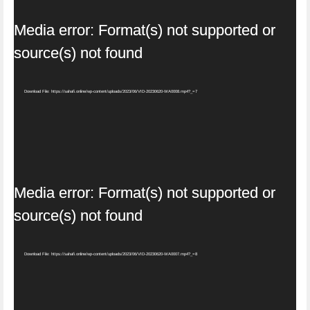
Video
Media error: Format(s) not supported or
Player
source(s) not found
Download File: https://sahafi.online/wp-content/uploads/2023/06/VID-20230620-WA0008.mp4?_=7
Video
Media error: Format(s) not supported or
Player
source(s) not found
Download File: https://sahafi.online/wp-content/uploads/2023/06/VID-20230620-WA0007.mp4?_=8