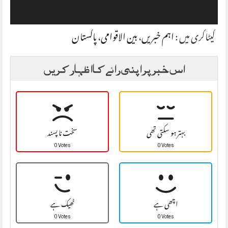
کیٹاگری میں :
اہم خبریں
،
بین الاقوامی
،
پاکستان
اس خبر پر اپنی رائے کا اظہار کریں
بہتر ہو سکتی تھی
سخت نا پسند
0 Votes
0 Votes
اچھی ہے
ٹھیک ہے
0 Votes
0 Votes