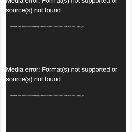
Media error: Format(s) not supported or
Player
source(s) not found
Download File: https://sahafi.online/wp-content/uploads/2023/06/VID-20230620-WA0012.mp4?_=3
Video
Media error: Format(s) not supported or
Player
source(s) not found
Download File: https://sahafi.online/wp-content/uploads/2023/06/VID-20230620-WA0011.mp4?_=4