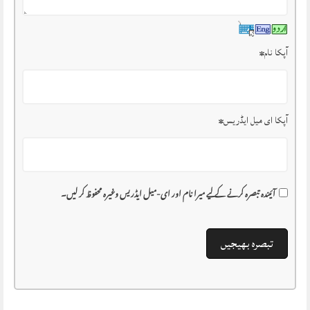
آپکا نام
*
آپکا ای میل ایڈریس
*
آئیندہ تبصرہ کرنے کے لیے میرا نام اور ای-میل ایڈریس وغیرہ محفوظ کر لیں۔