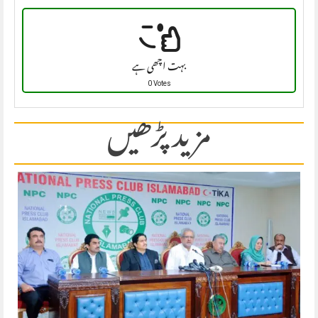
بہت اچھی ہے
0 Votes
مزید پڑھیں