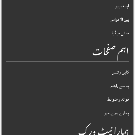
اہم خبریں
بین الاقوامی
ملٹی میڈیا
اہم صفحات
کاپی رائٹس
ہم سے رابطہ
قوائد و ضوابط
ہمارے بارے میں
ہمارا نیٹ ورک