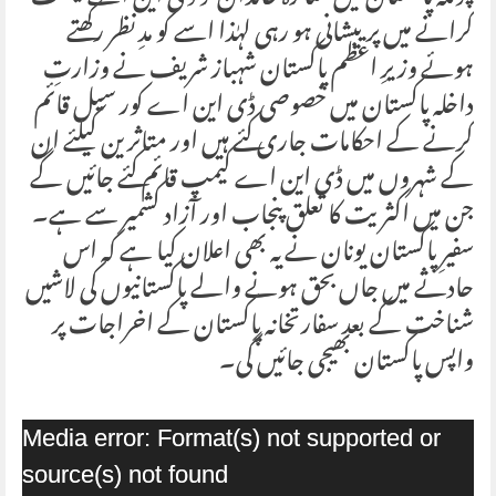
کرانے میں پرییشانی ہو رہی لہٰذا اسے کو مدِ نظر رکھتے
ہوئے وزیرِ اعظم پاکستان شہباز شریف نے وزارتِ
داخلہ پاکستان میں خصوصی ڈی این اے کور سیل قائم
کرنے کے احکامات جاری کئے ہیں اور متاثرین کیلئے ان
کے شہروں میں ڈی این اے کیمپ قائم کئے جائیں گے
جن میں اکثریت کا تعلق پنجاب اور آزاد کشمیر سے ہے۔
سفیرِ پاکستان یونان نے یہ بھی اعلان کیا ہے کہ اس
حادثے میں جاں بحق ہونے والے پاکستانیوں کی لاشیں
شناخت کے بعد سفارتخانہ پاکستان کے اخراجات پر
واپس پاکستان بھیجی جائیں گی۔
Video
Media error: Format(s) not supported or
Player
source(s) not found