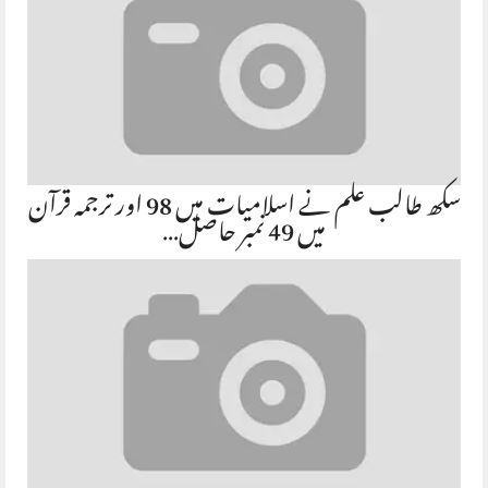
سکھ طالب علم نے اسلامیات میں 98 اور ترجمہ قرآن
میں 49 نمبر حاصل…