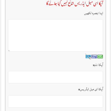
آپکا ای میل ایڈریس شائع نہیں کیا جائے گا
اپنا تبصرہ لکھیں
آپکا نام
*
آپکا ای میل ایڈریس
*