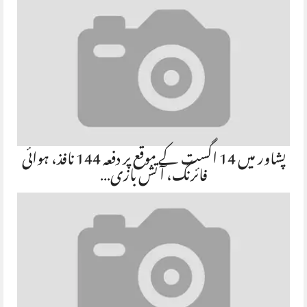
پشاور میں 14 اگست کے موقع پر دفعہ 144 نافذ، ہوائی
فائرنگ، آتش بازی…