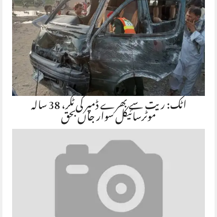
اٹک: ریت سے بھرے ڈمپر کی ٹکر، 38 سالہ
موٹرسائیکل سوار جاں بحق