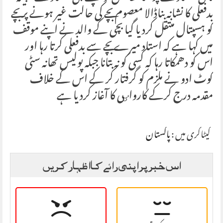
بدفعلی کا نشانہ بناڈالا معصوم بچے کی حالت غیر ہونے پر بچے
کو ہسپتال منتقل کردیا گیا بچی کے والد نے اپنے موقف
میں کہا ہے کہ استاد میرے بچے سے بدفعلی کرتا رہا اور
اس کو دھمکاتا رہا کہ کسی کو نہ بتانا جبکہ پولیس تھانہ سٹی
کوٹ ادو نے ملزم کو گرفتار کر کے اس کے خلاف
مقدمہ درج کرکے کارواٸی کا آغاز کردیا ہے
کیٹاگری میں :
پاکستان
اس خبر پر اپنی رائے کا اظہار کریں