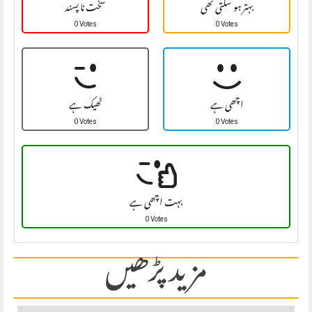
بہتر ہو سکتی تھی
سخت نا پسند
0 Votes
0 Votes
اچھی ہے
ٹھیک ہے
0 Votes
0 Votes
بہت اچھی ہے
0 Votes
مزید پڑھیں