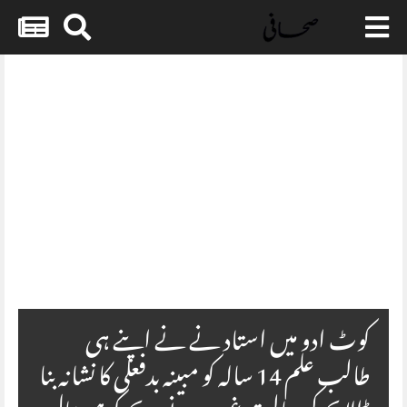
Skip
to
content
Embed HTML not available.
کوٹ ادو میں استاد نے نے اپنے ہی
طالب علم 14 سالہ کو مبینہ بدفعلی کا نشانہ بنا