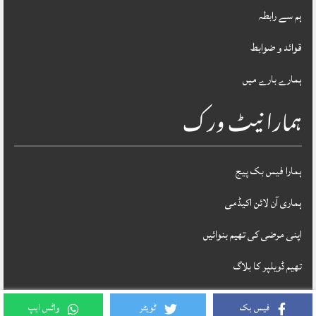
ہم سے رابطہ
قوائد و ضوابط
ہمارے بارے میں
ہمارا نیٹ ورک
ہمارا فیس بک پیج
ہماری آن لائن اکیڈمی
اپنی مرضی کی تھیم بنوائیں
تھیم ڈویلپر کا بلاگ
فیس بک
ٹویٹر
واٹس ایپ
Theme Designed & Developed By
STYLOTHEMES