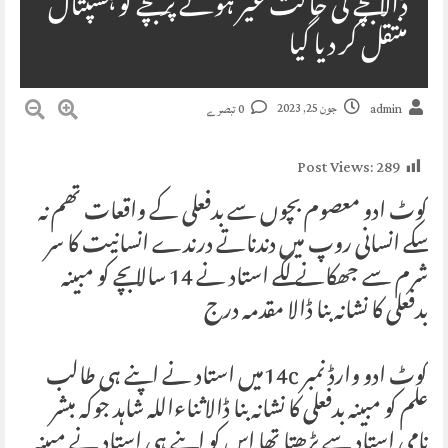
ڈالا بچے کی حالت غیر ہونے پر بچے کو ہسپتال
منتقل کر دیا گیا
جون 25, 2023
admin
0 تبصرے
Post Views:
289
کوٹ ادو معصوم بچوں سے بدفعلی کے واقعات تھم نہ
سکے انسانی روپ میں دندناتے درندے انسانيت کا سر
شرم سے جھکانے لگے استاد نے 14 سالا بچے کو مبینہ
بدفعلی کا نشانہ بنا ڈالا مقدمہ درج
کوٹ ادو وارڈ نمبر 14cمیں استاد نے اپنے ہی طالب
علم کو مبینہ بدفعلی کا نشانہ بنا ڈالا ثناءاللہ شاہد جوکہ مبشر
نامی استاد سے پڑھتا تھا اس کو اپنے ہی استاد نے مبینہ