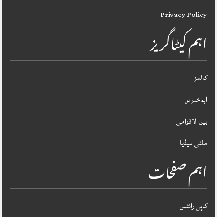
Privacy Policy
اہم کیٹاگریز
کالمز
اہم خبریں
بین الاقوامی
ملٹی میڈیا
اہم صفحات
کاپی رائٹس