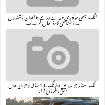
اٹک: جعلی سرکاری خط کے ذریعے 6 افغان باشندوں
کے شناختی کارڈ بحال کرانے…
اٹک: ستار چوک میں فائرنگ، 19 سالہ نوجوان جاں
بحق، ملزمان فرار