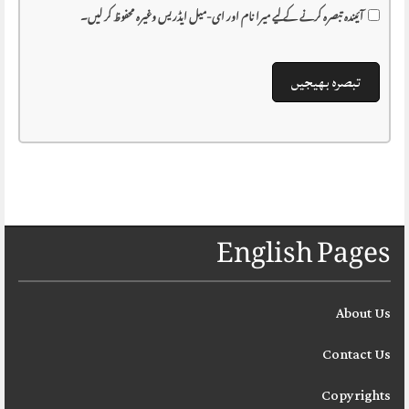
آئیندہ تبصرہ کرنے کے لیے میرا نام اور ای-میل ایڈریس وغیرہ محفوظ کر لیں۔
English Pages
About Us
Contact Us
Copyrights