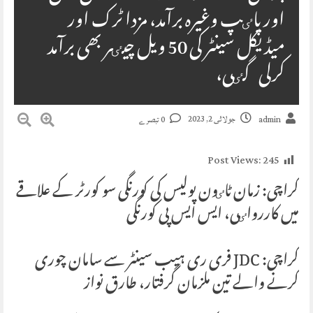
اور پاٸپ وغیرہ برآمد، مزدا ٹرک اور
میڈیکل سینٹر کی 50 ویل چیٸر بھی برآمد
کرلی گٸی،
جولائی 2, 2023
admin
0 تبصرے
Post Views:
245
کراچی: زمان ٹاٸون پولیس کی کورنگی سو کورٹر کے علاقے
میں کاررواٸی، ایس ایس پی کورنگی
کراچی: JDC فری ری ہیب سینٹر سے سامان چوری
کرنے والے تین ملزمان گرفتار، طارق نواز