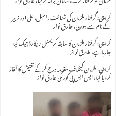
ملزمان کو گرفتار کرکے سامان برآمد کرلیا، طارق نواز
کراچی: گرفتار ملزمان کی شناخت راحیل، علی اور زبیر
کے نام سے ہوٸی، طارق نواز
کراچی: گرفتار ملزمان کا سابقہ کریمنل ریکارڈ چیک کیا
جارہا ہے، طارق نواز
کراچی: ملزمان کیخلاف مقدمہ درج کرکے تفتیش کا آغاز
کردیا گیا، ایس ایس پی کورنگی طارق نواز