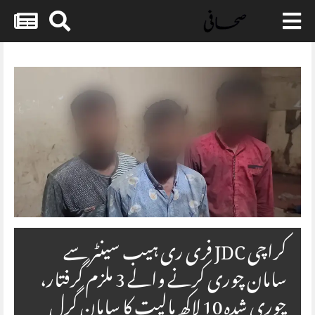
Skip
to
content
کراچی JDC فری ری ہیب سینٹر سے
سامان چوری کرنے والے 3 ملزم گرفتار،
چوری شدہ 10 لاکھ مالیت کا سامان گرل