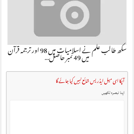
سکھ طالب علم نے اسلامیات میں 98 اور ترجمہ قرآن
میں 49 نمبر حاصل…
آپکا ای میل ایڈریس شائع نہیں کیا جائے گا
اپنا تبصرہ لکھیں