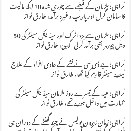
کراچی: ملزمان کے قبضے سے چوری شدہ 10 لاکھ مالیت
کا سامان گرل اور پاٸپ وغیرہ برآمد، طارق نواز
کراچی: ملزمان سے مزدا ٹرک اور میڈیکل سینٹر کی 50
ویل چیٸر بھی برآمد کرلی گٸی، طارق نواز
کراچی: جے ڈی سی نے نشے کے عادی افراد کے علاج
کیلٸے سینٹر قاٸم کیا تھا، طارق نواز
کراچی: عید کے تیسرے روز ملزمان میڈیکل سینٹر کی
عمارت میں داخل ہوٸے تھے، طارق نواز
کراچی: زمان ٹاٸون پولیس نے چند گھنٹے کے دوران ہی