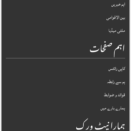
اہم خبریں
بین الاقوامی
ملٹی میڈیا
اہم صفحات
کاپی رائٹس
ہم سے رابطہ
قوائد و ضوابط
ہمارے بارے میں
ہمارا نیٹ ورک