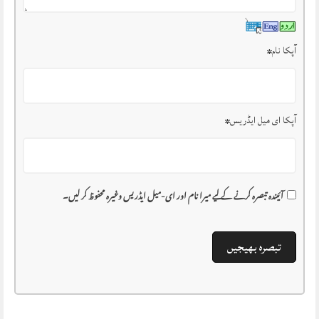
آپکا نام
*
آپکا ای میل ایڈریس
*
آئیندہ تبصرہ کرنے کے لیے میرا نام اور ای-میل ایڈریس وغیرہ محفوظ کر لیں۔