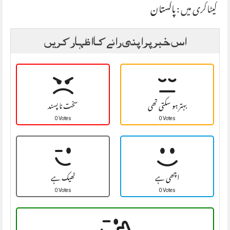
کیٹاگری میں :
پاکستان
اس خبر پر اپنی رائے کا اظہار کریں
بہتر ہو سکتی تھی
سخت نا پسند
0 Votes
0 Votes
اچھی ہے
ٹھیک ہے
0 Votes
0 Votes