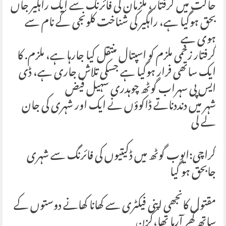
حالت میں گرفتار، ملزمان کی فائرنگ سے ایک راہگیر جاں
بحق ہوگیا ہے، راہگیر کی شناخت کلونجی کے نام سے
ہوی ہے
گرفتار زخمی ملزم کو اسپتال منتقل کیا جارہا ہے، ملزم. کا
ایک ساتھی فرار ہوگیا ہے جسکی تلاش جاری ہے، ڈی
ایس پی سہراب گوٹھ چوہدری سہیل فیض
شہر میں دنددناتے ڈاکوؤں نے ایک اور شہری کی جان
لے لی
کراچی:ایوب گوٹھ میں ڈکیتیوں کی فائرنگ سے شہری
جابحق ہو گیا
مقتول کانجھی اپنی فیکٹری سے کھانا کھانے دوستوں کے
ساتھ گھر آرہا تھا،کزن