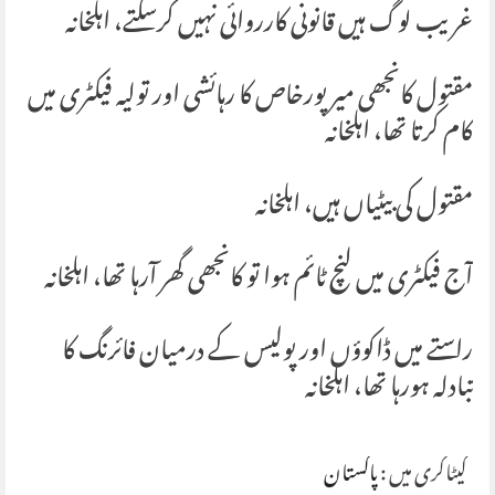
غریب لوگ ہیں قانونی کارروائی نہیں کرسکتے، اہلخانہ
مقتول کانجھی میرپورخاص کا رہائشی اور تولیہ فیکٹری میں
کام کرتا تھا، اہلخانہ
مقتول کی بیٹیاں ہیں، اہلخانہ
آج فیکٹری میں لنچ ٹائم ہوا تو کانجھی گھر آرہا تھا، اہلخانہ
راستے میں ڈاکوؤں اور پولیس کے درمیان فائرنگ کا
تبادلہ ہورہا تھا، اہلخانہ
کیٹاگری میں :
پاکستان