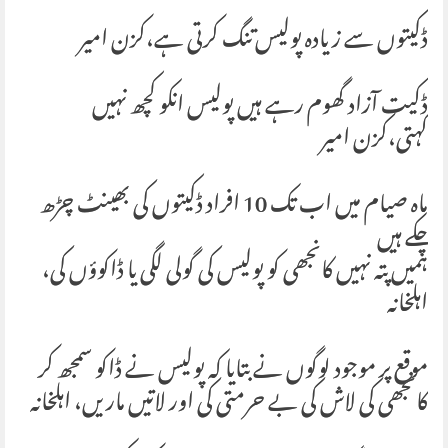
ڈکیتوں سے زیادہ پولیس تنگ کرتی ہے،کزن امیر
ڈکیت آزاد گھوم رہے ہیں پولیس انکو کچھ نہیں
کہتی،کزن امیر
ماہ صیام میں اب تک 10 افراد ڈکیتوں کی بھینٹ چڑھ
چکے ہیں
ہمیں پتہ نہیں کانجھی کو پولیس کی گولی لگی یا ڈاکوؤں کی،
اہلخانہ
موقع پر موجود لوگوں نے بتایا کہ پولیس نے ڈاکو سمجھ کر
کانجھی کی لاش کی بے حرمتی کی اور لاتیں ماریں، اہلخانہ