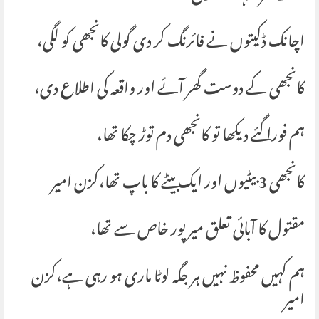
اچانک ڈکیتوں نے فائرنگ کر دی گولی کانجھی کو لگی،
کانجھی کے دوست گھر آئے اور واقعہ کی اطلاع دی،
ہم فورا گئے دیکھا تو کانجھی دم توڑ چکا تھا،
کانجھی 3 بیٹیوں اور ایک بیٹے کا باپ تھا،کزن امیر
مقتول کا آبائی تعلق میر پور خاص سے تھا،
ہم کہیں محفوظ نہیں ہر جگہ لوٹا ماری ہو رہی ہے،کزن
امیر