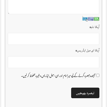
آپکا نام
*
آپکا ای میل ایڈریس
*
آئیندہ تبصرہ کرنے کے لیے میرا نام اور ای-میل ایڈریس وغیرہ محفوظ کر لیں۔