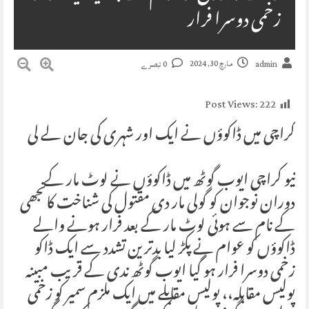
زخمی دوسرا فرار
مارچ 30, 2024
admin
0 تبصرے
Post Views:
222
کراچی میں ڈاکوؤں نے ایک اور شہری کی جان لے لی
نیو کراچی ایوب گوٹھ میں ڈاکوؤں نے لوٹ مار کے
دوران نوجوان کو گولی مار دی مقتول کی شناخت کانجھی
کے نام سے ہوئی لوٹ مار کے بعد فرار ہونے والے
ڈاکوؤں کو عوام نے پکڑ لیا بدترین تشدد سے ایک ڈاکو
زخمی دوسرا فرار ہو گیا ایوب گوٹھ ندی کے قریب مبینہ
پولیس مقابلہ،، پولیس مقابلے میں ایک ملزم سمیر کو زخمی