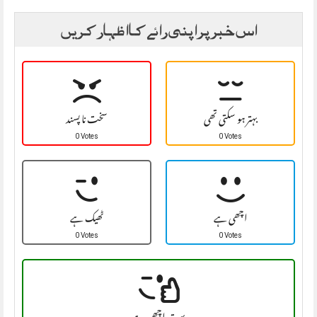
اس خبر پر اپنی رائے کا اظہار کریں
بہتر ہو سکتی تھی
سخت نا پسند
0 Votes
0 Votes
اچھی ہے
ٹھیک ہے
0 Votes
0 Votes