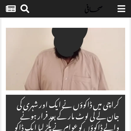
Skip
to
content
کراچی میں ڈاکوؤں نے ایک اور شہری کی
جان لے لی لوٹ مار کے بعد فرار ہونے
والے ڈاکوؤں کو عوام نے پکڑ لیا ایک ڈاکو