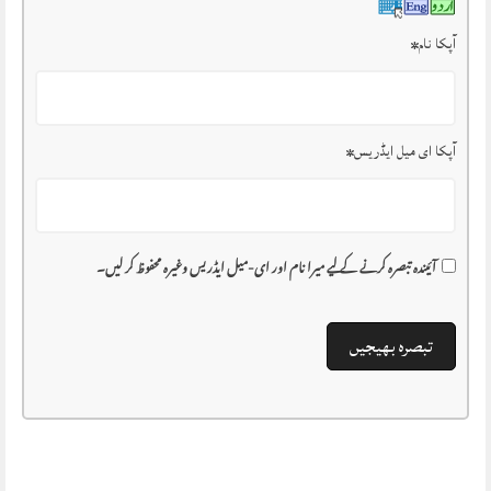
آپکا نام
*
آپکا ای میل ایڈریس
*
آئیندہ تبصرہ کرنے کے لیے میرا نام اور ای-میل ایڈریس وغیرہ محفوظ کر لیں۔