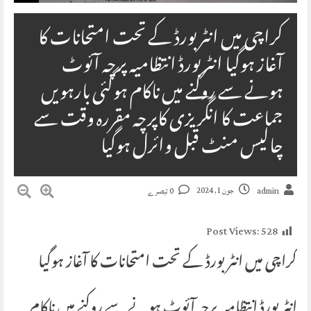
کراچی میں انٹر بورڈ کے تحت امتحانات کا
آغاز ہوگیا انٹر بورڈ انتظامیہ پرچہ آئوٹ
ہونے سے روکنے میں ناکام ہوگئی بارہویں
جماعت کا انگریزی کاپرچہ مقررہ وقت سے
چالیس منٹ قبل وائرل ہوگیا
جون 1, 2024
admin
0 تبصرے
Post Views:
528
کراچی میں انٹر بورڈ کے تحت امتحانات کا آغاز ہوگیا
انٹر بورڈ انتظامیہ پرچہ آئوٹ ہونے سے روکنے میں ناکام