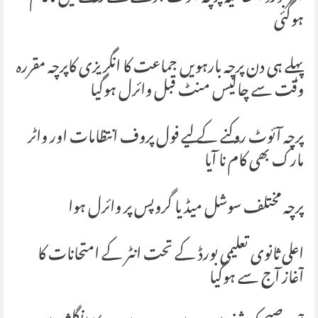
ہوگئی
پہلے ہی دن پرچہ بارہویں جماعت کا انگریزی کاپرچہ مقررہ
وقت سے چالیس منٹ قبل وائرل ہوگیا
پرچہ آئوٹ روکنے کے لیے فول پروف انتظامات اور واٹر
مارک بھی کام نا آیا
پرچہ مختلف سوشل میڈیا گروپس پر وائرل ہوا
اعلی ثانوی تعلیمی بورڈ کے تحت انٹر کے امتحانات کا
آغاز آج سے ہوگیا