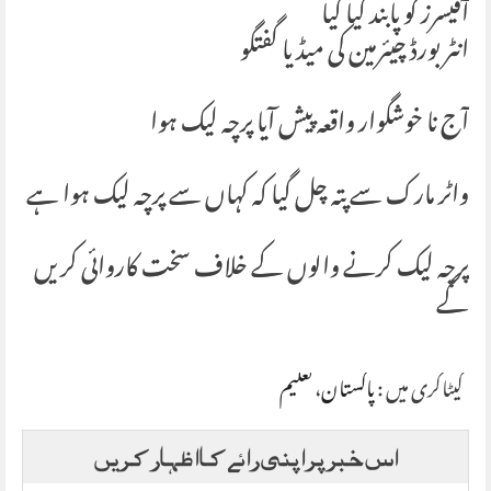
آفیسرز کو پابند کیا گیا
انٹر بورڈ چیئرمین کی میڈیا گفتگو
آج نا خوشگوار واقعہ پیش آیا پرچہ لیک ہوا
واٹر مارک سے پتہ چل گیا کہ کہاں سے پرچہ لیک ہوا ہے
پرچہ لیک کرنے والوں کے خلاف سخت کاروائی کریں
گے
کیٹاگری میں :
پاکستان
،
تعلیم
اس خبر پر اپنی رائے کا اظہار کریں