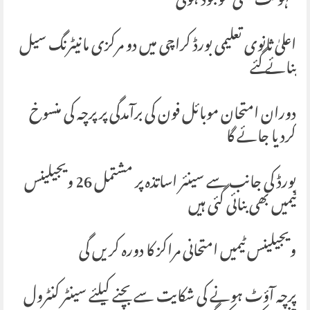
سہولت بھی موجود ہوگی
اعلیٰ ثانوی تعلیمی بورڈ کراچی میں دو مرکزی مانیٹرنگ سیل
بنائے گئے
دوران امتحان موبائل فون کی برآمدگی پر پرچہ کی منسوخ
کردیا جائے گا
بورڈ کی جانب سے سینئر اساتذہ پر مشتمل 26 ویجیلینس
ٹیمیں بھی بنائی گئی ہیں
ویجیلینس ٹیمیں امتحانی مراکز کا دورہ کریں گی
پرچہ آؤٹ ہونے کی شکایت سے بچنے کیلئے سینٹر کنٹرول