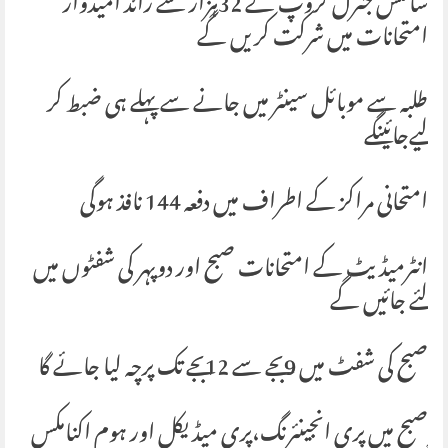
سائنس جنرل گروپ کے 32ہزار سے زائد امیدوار
امتحانات میں شرکت کریں گے
طلبہ سے موبائل سینٹر میں جانے سے پہلے ہی ضبط کر
لیےجائینگے
امتحانی مراکز کے اطراف میں دفعہ 144 نافذ ہوگی
انٹرمیڈیٹ کے امتحانات صبح اور دوپہر کی شفٹوں میں
لئے جائیں گے
صبح کی شفٹ میں 9بجے سے 12بجے تک پرچہ لیا جائے گا
صبح میں پری انجینئرنگ،پری میڈیکل اور ہوم اکنامکس