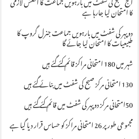
آج صبح کی شفٹ میں بارہویں جماعت کا انگلش لازمی
کا امتحان لیا جارہا ہے
دوپہر کی شفٹ میں بارہویں جماعت جنرل گروپ کا
طبیعیات کا امتحان لیا جائے گا
شہر میں 180 امتحانی مراکز قائم کئے گئے ہیں
130 امتحانی مرکز صبح کی شفٹ میں بنائے گئے ہیں
50امتحانی مرکز دوپہر کی شفٹ میں قائم کئے گئے ہیں
مجموعی طور پر 26 امتحانی مراکز کو حساس قرار دیا گیا ہے