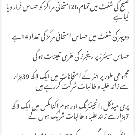
صبح کی شفٹ میں تمام 26امتحانی مراکز کو حساس قرار دیا
گیا ہے
دوپہر کی شفٹ میں حساس امتحانی مرکز کی تعداد 14ہے
حساس سینٹرز پر رینجرز کی نفری تعینات ہوگی
مجموعی طور پر انٹر کے امتحانات میں ایک لاکھ 39ہزار
سے زائد طلبہ و طالبات شرکت کررہے ہیں
پری میڈکل ،انجینئرنگ اور ہوم اکنامکس میں ایک لاکھ
7ہزارسے زائد طلبہ و طالبات شریک ہوں گے