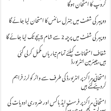
گروپ کا امتحان ہوگا
دوپہر کی شفٹ میں جنرل سائنس کا امتحان لیا جائے گا
دوپہر کی شفٹ میں پرچہ 2 سے شام 5 بجے تک لیا جائے گا
شفاف امتحانات کیلئے تمام تیاریاں مکمل کرلی گئی
ہیں،چیئرمین انٹربورڈ
امتحانی مراکز پر انٹربورڈ کی طرف سے واٹر کولرز فراہم
کردیئے گئے ہیں
امتحانی مراکز پر فرسٹ ایڈ باکس اور ضروری ادویات کی