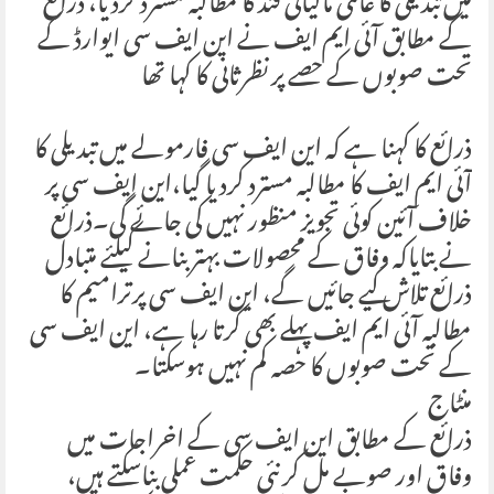
میں تبدیلی کا عالمی مالیاتی فنڈ کا مطالبہ مسترد کردیا، ذرائع
کے مطابق آئی ایم ایف نے این ایف سی ایوارڈ کے
تحت صوبوں کے حصے پر نظرثانی کا کہا تھا
ذرائع کا کہنا ہے کہ این ایف سی فارمولے میں تبدیلی کا
آئی ایم ایف کا مطالبہ مسترد کردیا گیا،این ایف سی پر
خلاف آئین کوئی تجویز منظور نہیں کی جائے گی۔ذرائع
نے بتایاکہ وفاق کے محصولات بہتر بنانے کیلئے متبادل
ذرائع تلاش کیے جائیں گے، این ایف سی پرترامیم کا
مطالبہ آئی ایم ایف پہلے بھی کرتا رہا ہے، این ایف سی
کے تحت صوبوں کا حصہ کم نہیں ہوسکتا۔
منٹاج
ذرائع کے مطابق این ایف سی کے اخراجات میں
وفاق اور صوبے مل کر نئی حکمت عملی بناسکتے ہیں،