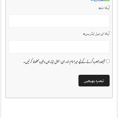
آپکا نام
*
آپکا ای میل ایڈریس
*
آئیندہ تبصرہ کرنے کے لیے میرا نام اور ای-میل ایڈریس وغیرہ محفوظ کر لیں۔