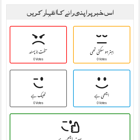
اس خبر پر اپنی رائے کا اظہار کریں
بہتر ہو سکتی تھی
سخت نا پسند
0 Votes
0 Votes
اچھی ہے
ٹھیک ہے
0 Votes
0 Votes