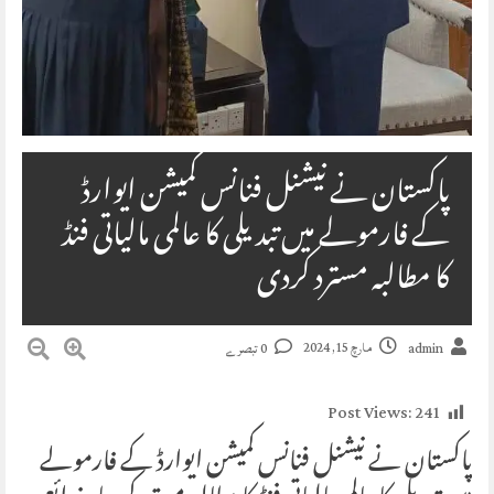
پاکستان نے نیشنل فنانس کمیشن ایوارڈ
کے فارمولے میں تبدیلی کا عالمی مالیاتی فنڈ
کا مطالبہ مسترد کردی
مارچ 15, 2024
admin
0 تبصرے
Post Views:
241
پاکستان نے نیشنل فنانس کمیشن ایوارڈ کے فارمولے