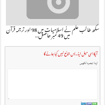
سکھ طالب علم نے اسلامیات میں 98 اور ترجمہ قرآن
میں 49 نمبر حاصل…
آپکا ای میل ایڈریس شائع نہیں کیا جائے گا
اپنا تبصرہ لکھیں