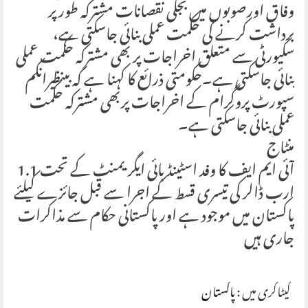
وفاق اورصوبوں میں بجلی نقصانات مشترکہ طور پر
برداشت کرنے کی حکمت عملی بنائی جاسکتی ہے،
سکیورٹی سے متعلق اخراجات پر بھی مشترکہ حکمت عملی
بنائی جاسکتی ہے۔حکومتی ذرائع کا کہنا ہے کہ بینظیرانکم
سپورٹ پروگرام کے اخراجات پربھی مشترکہ حکمت
عملی بنائی جاسکتی ہے۔
منٹاج
آئی ایم ایف کا وفد اسٹینڈ بائی ایگریمنٹ کے تحت 1.1
ارب ڈالر کی تیسری قسط کے اجرا سے قبل جائزے کیلئے
پاکستان میں موجود ہے اور پاکستانی حکام سے مذاکرات
جاری ہیں
کیٹاگری میں :
پاکستان