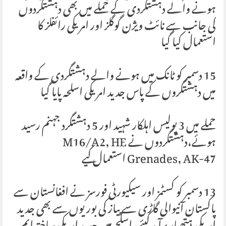
ہونے والے دہشتگردی کے حملے میں بھی دہشتگردوں
کی جانب سے نائٹ ویژن گوگلز اور امریکی رائفلز کا
استعمال کیا گیا
15 دسمبر کو ٹانک میں ہونے والے دہشتگردی کے واقعہ
میں دہشتگروں کے پاس جدید امریکی اسلحہ پایا گیا
حملے میں 3 پولیس اہلکار شہید اور 5 دہشتگرد جہنم رسید
ہوئے،دہشتگردوں نے M16/A2, HE
Grenades, AK-47 استعمال کیے
13 دسمبر کو کسٹمز اور سیکیورٹی فورسز نے افغانستان سے
پاکستان آنیوالی گاڑی سے پیاز کی بوریوں سے بھی جدید