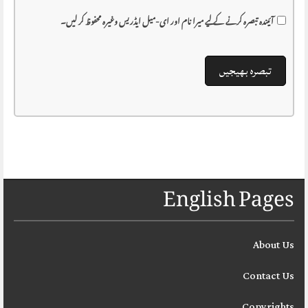
آئیندہ تبصرہ کرنے کے لیے میرا نام اور ای-میل ایڈریس وغیرہ محفوظ کر لیں۔
English Pages
About Us
Contact Us
Copyrights