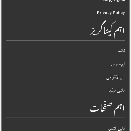
Privacy Policy
اہم کیٹاگریز
کالمز
اہم خبریں
بین الاقوامی
ملٹی میڈیا
اہم صفحات
کاپی رائٹس