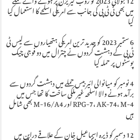
12 جولائی 2023 کو ژوب گیریژن پر ہونے والے حملے
میں بھی ٹی ٹی پی کی جانب سے امریکی اسلحے کا استعمال کیا
گیا
6 ستمبر 2023 کو جدید ترین امریکی ہتھیاروں سے لیس ٹی
ٹی پی کے دہشت گردوں نے چترال میں دو فوجی چیک
پوسٹوں پر حملہ کیا
4 نومبر کو میانوالی ائیر بیس حملے میں دہشت گردوں سے
برآمد ہونے والا اسلحہ غیر ملکی ساخت کا تھا جس میں
RPG-7، AK-74، M-4 اور M-16/A4 بھی شامل
ہیں
12 دسمبر کو ڈیرہ اسماعیل خان کے علاقے درابن میں