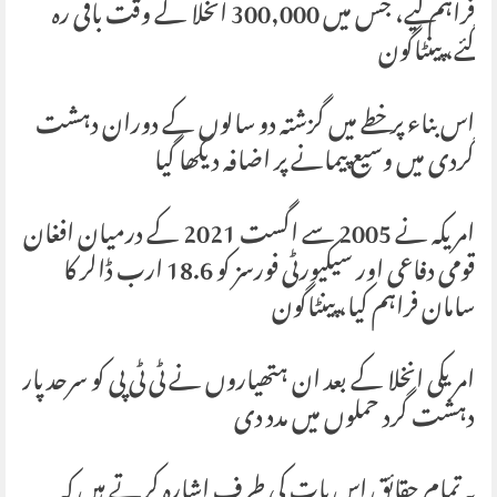
فراہم کیے، جس میں 300,000 انخلا کے وقت باقی رہ
گئے، پینٹاگون
اس بناء پر خطے میں گزشتہ دو سالوں کے دوران دہشت
گردی میں وسیع پیمانے پر اضافہ دیکھا گیا
امریکہ نے 2005 سے اگست 2021 کے درمیان افغان
قومی دفاعی اور سیکیورٹی فورسز کو 18.6 ارب ڈالر کا
سامان فراہم کیا، پینٹاگون
امریکی انخلا کے بعد ان ہتھیاروں نے ٹی ٹی پی کو سرحد پار
دہشت گرد حملوں میں مدد دی
یہ تمام حقائق اس بات کی طرف اشارہ کرتے ہیں کہ