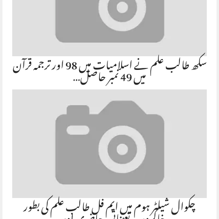
سکھ طالب علم نے اسلامیات میں 98 اور ترجمہ قرآن
میں 49 نمبر حاصل…
چکوال شیلٹر ہوم میں ایم فل طالب علم کی بطور