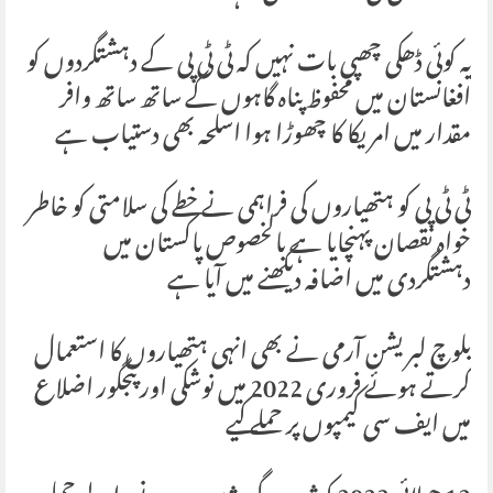
یہ کوئی ڈھکی چھپی بات نہیں کہ ٹی ٹی پی کے دہشتگردوں کو
افغانستان میں محفوظ پناہ گاہوں کے ساتھ ساتھ وافر
مقدار میں امریکا کا چھوڑا ہوا اسلحہ بھی دستیاب ہے
ٹی ٹی پی کو ہتھیاروں کی فراہمی نے خطے کی سلامتی کو خاطر
خواہ نقصان پہنچایا ہے بالخصوص پاکستان میں
دہشتگردی میں اضافہ دیکھنے میں آیا ہے
بلوچ لبریشن آرمی نے بھی انہی ہتھیاروں کا استعمال
کرتے ہوئے فروری 2022 میں نوشکی اور پنجگور اضلاع
میں ایف سی کیمپوں پر حملے کیے