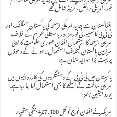
امریکی ہتھیار برآمد کیئے، اسلحے میں جدید امریکی ساختہ ایم
فور، امریکی رائفل، گرنیڈ شامل تھے
افغانستان سے جدید امریکی اسلحہ کی پاکستان سمگلنگ اور
ٹی ٹی پی کا سکیورٹی فورسز اور پاکستانی عوام کے خلاف
امریکی اسلحہ کا استعمال افغان عبوری حکومت کا اپنی
سرزمین پاکستان کیخلاف استعمال نہ ہونے کے دعوؤں
پر بہت بڑا سوالیہ نشان ہے
پاکستان میں ٹی ٹی پی کے دہشتگردوں کی کارروائیوں میں
امریکی ساخت کے اسلحے کا بھی استعمال کیا جا رہا ہے،
یورو ایشین ٹائمز
امریکہ نے افغان فوج کو کل 427,300 جنگی ہتھیار