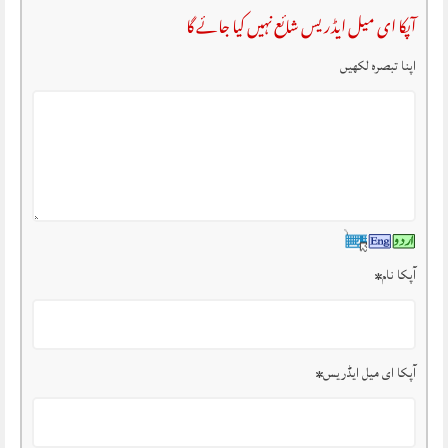
آپکا ای میل ایڈریس شائع نہیں کیا جائے گا
اپنا تبصرہ لکھیں
آپکا نام
*
آپکا ای میل ایڈریس
*