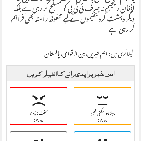
افغان ریجیم نہ صرف ٹی ٹی پی کو مسلح کر رہی ہے بلکہ
دیگر دہشت گرد تنظیموں کے لیے محفوظ راستہ بھی فراہم
کر رہی ہے
کیٹاگری میں :
اہم خبریں
،
بین الاقوامی
،
پاکستان
اس خبر پر اپنی رائے کا اظہار کریں
بہتر ہو سکتی تھی
سخت نا پسند
0 Votes
0 Votes