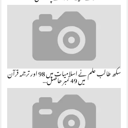
سکھ طالب علم نے اسلامیات میں 98 اور ترجمہ قرآن
میں 49 نمبر حاصل…