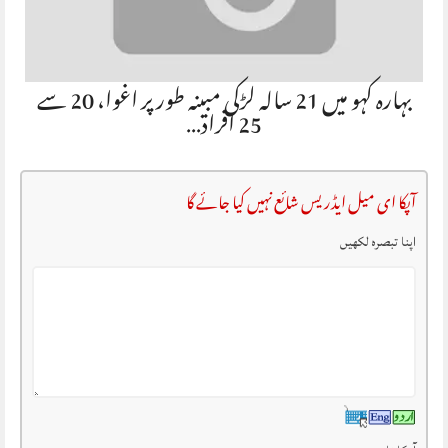
بہارہ کہو میں 21 سالہ لڑکی مبینہ طور پر اغوا، 20 سے
25 افراد…
آپکا ای میل ایڈریس شائع نہیں کیا جائے گا
اپنا تبصرہ لکھیں