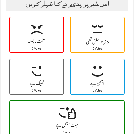
اس خبر پر اپنی رائے کا اظہار کریں
بہتر ہو سکتی تھی
سخت نا پسند
0 Votes
0 Votes
اچھی ہے
ٹھیک ہے
0 Votes
0 Votes
بہت اچھی ہے
0 Votes