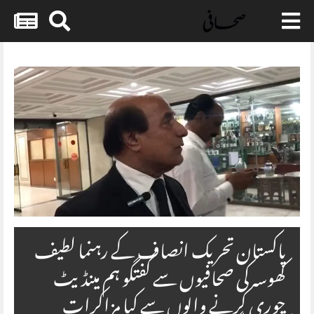
Skip
to
content
پاکستان تحریک انصاف کے رہنما لطیف
کھوسہ کی صحافیوں سے گفتگو ہم مینڈیٹ
چوری کرنے والوں سے کیا مزاکرات