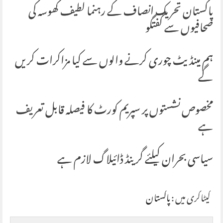
پاکستان تحریک انصاف کے رہنما لطیف کھوسہ کی
صحافیوں سے گفتگو
ہم مینڈیٹ چوری کرنے والوں سے کیا مزاکرات کریں
گے
مخصوص نشستوں پر سپریم کورٹ کا فیصلہ قابل تعریف
ہے
سیاسی بحران کیلئے گرینڈ ڈائیلاگ لازم ہے
کیٹاگری میں :
پاکستان