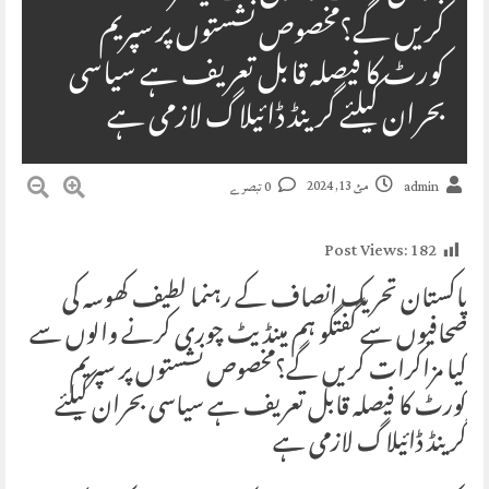
کریں گے؟مخصوص نشستوں پر سپریم
کورٹ کا فیصلہ قابل تعریف ہے سیاسی
بحران کیلئے گرینڈ ڈائیلاگ لازمی ہے
مئ 13, 2024
admin
0 تبصرے
Post Views:
182
پاکستان تحریک انصاف کے رہنما لطیف کھوسہ کی
صحافیوں سے گفتگو ہم مینڈیٹ چوری کرنے والوں سے
کیا مزاکرات کریں گے؟مخصوص نشستوں پر سپریم
کورٹ کا فیصلہ قابل تعریف ہے سیاسی بحران کیلئے
گرینڈ ڈائیلاگ لازمی ہے