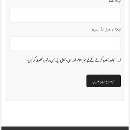
آپکا نام
*
آپکا ای میل ایڈریس
*
آئیندہ تبصرہ کرنے کے لیے میرا نام اور ای-میل ایڈریس وغیرہ محفوظ کر لیں۔