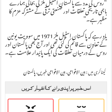
“روس کی مدد سے پاکستان اسٹیل ملز کی بحالی ہمارے
باہمی تاریخی تعلقات اور صنعتی ترقی کے مشترکہ عزم کا
مظہر ہے۔”
یاد رہے کہ پاکستان اسٹیل ملز 1971 میں سوویت یونین
کے تعاون سے قائم کی گئی تھی اور آج بھی پاکستان اور
روس کے درمیان تعلقات کی ایک پائیدار علامت ہے۔
کیٹاگری میں :
بین الاقوامی
،
بین الاقوامی خبریں
،
پاکستان
اس خبر پر اپنی رائے کا اظہار کریں