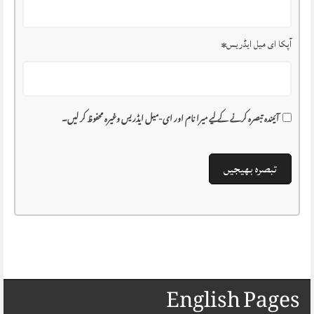
آپکا ای میل ایڈریس
*
آئیندہ تبصرہ کرنے کے لیے میرا نام اور ای-میل ایڈریس وغیرہ محفوظ کر لیں۔
English Pages