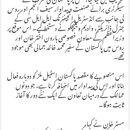
تقریب میں کیا گیا، جس پر پاکستان کی طرف سے
سیکرٹری برائے صنعت و پیداوار سیف انجم اور روس
کی جانب سے انڈسٹریل انجینئرنگ ایل ایل سی کے
جنرل ڈائریکٹر، وادیم ویلیچکو نے دستخط کیے۔ اس موقع پر
وزیراعظم کے معاون خصوصی ہارون اختر خان اور
روس میں پاکستان کے سفیر محمد خالد جمالی بھی موجود
تھے۔
اس منصوبے کا مقصد پاکستان اسٹیل ملز کو دوبارہ فعال
بنانا اور اس کی پیداوار میں اضافہ کرنا ہے، جو دونوں
ممالک کے درمیان تعاون کے ایک نئے دور کا آغاز
ثابت ہوگا۔
مسٹر خان نے کہا،