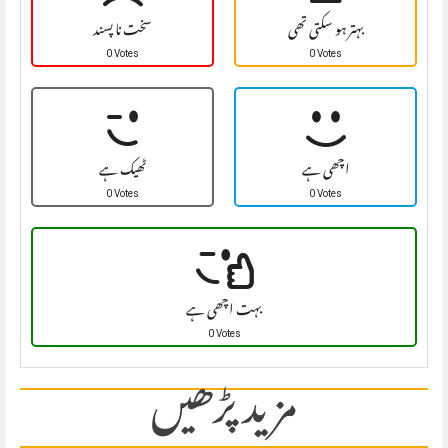
بہتر ہو سکتی تھی
سخت نا پسند
0 Votes
0 Votes
اچھی ہے
ٹھیک ہے
0 Votes
0 Votes
بہت اچھی ہے
0 Votes
مزید پڑھیں