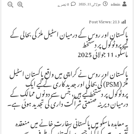
جولائی 11, 2025
admin
0 تبصرے
Post Views:
213
پاکستان اور روس کے درمیان اسٹیل ملز کی بحالی کے
لیے پروٹوکول پر دستخط
ماسکو، 11 جولائی 2025
پاکستان اور روس نے کراچی میں واقع پاکستان اسٹیل
ملز (PSM) کی بحالی اور جدید کاری کے لیے ایک
پروٹوکول پر دستخط کیے ہیں، جس سے دونوں ممالک کے
درمیان دیرینہ صنعتی شراکت داری کی تجدید ہوئی ہے۔
یہ معاہدہ ماسکو میں پاکستانی سفارت خانے میں منعقدہ