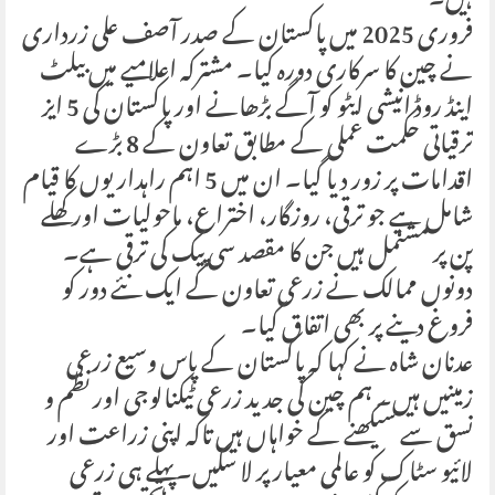
ہیں۔
فروری 2025 میں پاکستان کے صدر آصف علی زرداری
نے چین کا سرکاری دورہ کیا۔ مشترکہ اعلامیے میں بیلٹ
اینڈ روڈ انیشی ایٹو کو آگے بڑھانے اور پاکستان کی 5 ایز
ترقیاتی حکمت عملی کے مطابق تعاون کے 8 بڑے
اقدامات پر زور دیا گیا۔ ان میں 5 اہم راہداریوں کا قیام
شامل ہے جو ترقی، روزگار، اختراع، ماحولیات اور کھلے
پن پر مشتمل ہیں جن کا مقصد سی پیک کی ترقی ہے۔
دونوں ممالک نے زرعی تعاون کے ایک نئے دور کو
فروغ دینے پر بھی اتفاق کیا۔
عدنان شاہ نے کہا کہ پاکستان کے پاس وسیع زرعی
زمینیں ہیں۔ ہم چین کی جدید زرعی ٹیکنالوجی اور نظم و
نسق سے سیکھنے کے خواہاں ہیں تاکہ اپنی زراعت اور
لائیو سٹاک کو عالمی معیار پر لا سکیں۔پہلے ہی زرعی