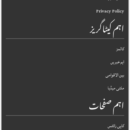
Privacy Policy
اہم کیٹاگریز
کالمز
اہم خبریں
بین الاقوامی
ملٹی میڈیا
اہم صفحات
کاپی رائٹس