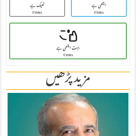
اچھی ہے
ٹھیک ہے
0 Votes
0 Votes
بہت اچھی ہے
0 Votes
مزید پڑھیں