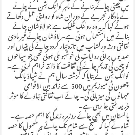
میں چینی چائے بنانے کے ماہر کوانگ شِن نے چائے
کے یادگار تجربے کے دوران شاہ کو روایتی عمل دکھاتے
ہوئے کہا کہ یہ وہ رولنگ تکنیک ہے جو لاؤشان چائے
بنانے میں استعمال ہوتی ہے۔ لاؤشان چائےغیر مادی
ثقافتی ورثہ ورکشاپ میں تازہ تیار کردہ چائے کی پتیاں اور
صدیوں پرانی روایات کی خوشبو ملی ہوئی تھی جو سیاحوں
کو چین کی قدیم چائے کی ثقافت کا ذائقہ فراہم کرتی ہے۔
کوانگ شِن نے بتایا کہ گزشتہ سال ہم نے شیاؤ یانگ
چھون ٹی میوزیم میں 500 سے زائد بین الاقوامی
مہمانوں کی میزبانی کی۔ چائے اب ثقافتی تبادلے کا موثر
ذریعہ بنتی جا رہی ہے۔
پاکستان میں بھی چائے روزمرہ زندگی کا اہم حصہ ہے۔
شاہ نے کہا کہ صبح سے شام تک چائے ہر معمول کا حصہ