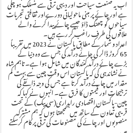
اب یہ صنعت سیاحت اور دیہی ترقی سے منسلک ہو چکی
ہے اور چائے پر مبنی ماحولیاتی دورےاور ثقافتی تجربات
سیاحوں کو چھنگ ڈاؤ جیسے چائے پیدا کرنے والے
علاقوں کی طرف راغب کر رہے ہیں۔
اعداد و شمار کے مطابق پاکستان نے 2023 میں تقریباً
65 کروڑ ڈالر کی چائے درآمد کی جس سے وہ دنیا کے
بڑے چائے درآمد کنندگان میں شامل ہوا ہے۔ تاہم شاہ
نے نشاندہی کی کہ پاکستان اس وقت چین سے بہت کم
مقدار میں چائے درآمد کرتا ہے جس کی وجہ ذائقے کی
ترجیحات اور قیمتوں کا فرق ہے۔ انہوں نے کہا کہ
چین-پاکستان اقتصادی راہداری(سی پیک) کے تحت
قریبی تعاون کے ساتھ میں سمجھتا ہوں کہ ہم مشترکہ
منصوبوں اور چائے کی مصنوعات کی ترقی پر کام کرسکتے