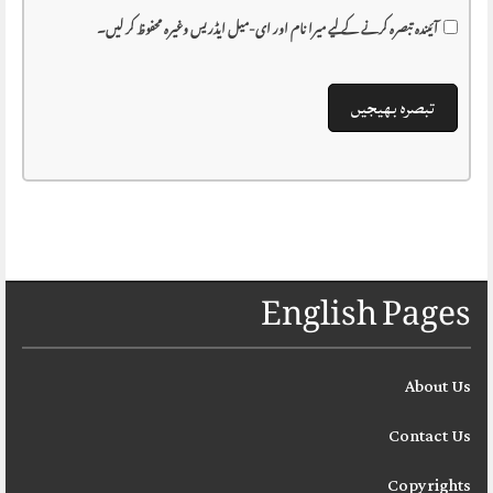
آئیندہ تبصرہ کرنے کے لیے میرا نام اور ای-میل ایڈریس وغیرہ محفوظ کر لیں۔
English Pages
About Us
Contact Us
Copyrights