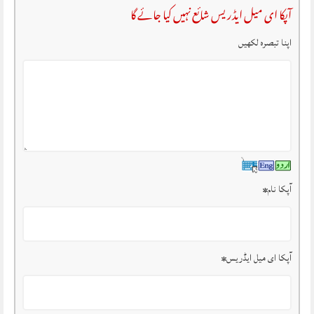
آپکا ای میل ایڈریس شائع نہیں کیا جائے گا
اپنا تبصرہ لکھیں
آپکا نام
*
آپکا ای میل ایڈریس
*