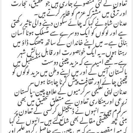
تعاون کے کئی منصوبے جاری ہیں جو تحقیق، تجارت
اور ترقی میں مشترکہ عزم کو ظاہر کرتے ہیں۔
عدنان شاہ نے کہا کہ چائے سکون دینے والی تاثیر رکھتی
ہے اور لوگوں کو ایک دوسرے سے منسلک ہونا آسان
بناتی ہے۔ میں اپنے خاندان کے ساتھ چھنگ ڈاؤ میں
رہتا ہوں۔ یہ ایک خوبصورت اور قابل رہائش شہر
ہے۔ مجھے امید ہے کہ مزید چینی دوست مستقبل میں
پاکستان آئیں گے اور میں اپنے وطن میں مزید لوگوں کو
چینی چائے اور ثقافت پیش کرنا چاہتا ہوں۔
عدنان اپنی تعلیمی سرگرمیوں کے علاوہ چین-پاکستان
زرعی اور بینکاری تعاون سے متعلق تحقیق میں بھی
سرگرم ہیں۔ انہوں نے ڈیجیٹل کرنسی کے تعاون پر
مبنی کچھ تحقیقی مقالے بھی شائع کئے ہیں۔انہوں نے کہا
کہ میرا مقصد یہ ہے کہ میں چین سے حاصل کردہ علم اور