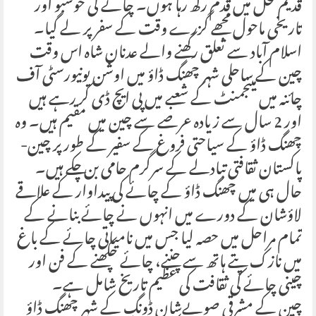
قدیم محل میں قدم رکھ رہا ہوں۔ چائے کی خوشبو اور
تاریخی ماحول مجھے گزرے وقت کے سفر پر لے گیا۔
اسلام آباد سے تعلق رکھنے والے عدنان شاہ اس وقت
چین کے ساحلی شہر چھنگ ڈاؤ میں اوشن یونیورسٹی آف
چائنہ میں مینجمنٹ کے شعبے میں پی ایچ ڈی کر رہے ہیں
اور 2 سال سے زیادہ عرصے سے چین میں مقیم ہیں۔ وہ
چھنگ ڈاؤ کے سیاحتی فروغ کے سفیر کے طور پر چین-
پاکستان ثقافتی تبادلے کے سرگرم حامی بن چکے ہیں۔
حال ہی میں چھنگ ڈاؤ کے چائے کی پیداوار کے علاقے
لاؤشان کے دورے میں انہوں نے چائے بنانے کے
تمام مراحل میں حصہ لیا جس میں نامیاتی چائے کے باغ
میں نازک پتے ہاتھ سے چننے، چائے چکھنے کے فن اور
چینی چائے کی ثقافت کی عظیم تاریخ شامل ہے۔
چین کے مشرقی صوبےشان ڈونگ کے شہر چھنگ ڈاؤ