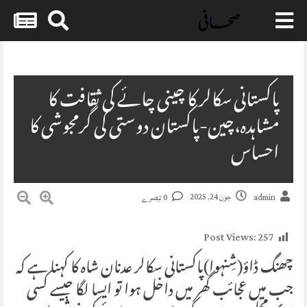
Skip
to
content
پاکستانی سکالر کا چینی چائے کی ثقافت کا
مشاہدہ،چین-پاکستان دوستی کی گرمجوشی کا
احساس
جون 24, 2025
admin
0 تبصرے
Post Views:
257
چھنگ ڈاؤ(شِنہوا)پاکستانی سکالر عدنان شاہ کا کہنا ہے کہ
جب میں عجائب گھر میں داخل ہوا تو ایسا لگا جیسے کسی