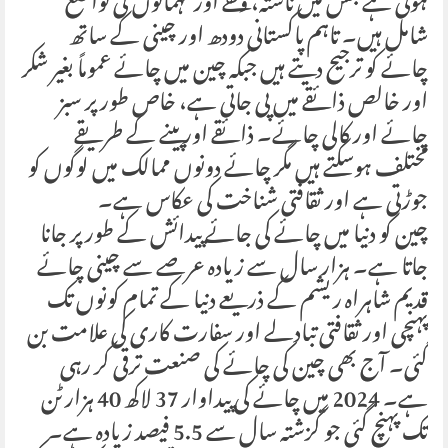
ہوتی ہے جس میں ناشتہ، وقفے اور مہمانوں کی تواضع
شامل ہیں۔ تاہم پاکستانی دودھ اور چینی کے ساتھ
چائے کو ترجیح دیتے ہیں جبکہ چین میں چائے عموماً بغیر شکر
اور خالص ذائقے میں پی جاتی ہے، خاص طور پر سبز
چائے اور کالی چائے۔ ذائقے اور پینے کے طریقے
مختلف ہوسکتے ہیں مگر چائے دونوں ممالک میں لوگوں کو
جوڑتی ہے اور ثقافتی شناخت کی عکاس ہے۔
چین کو دنیا میں چائے کی جائے پیدائش کے طور پر جانا
جاتا ہے۔ ہزار سال سے زیادہ عرصے سے چینی چائے
قدیم شاہراہ ریشم کے ذریعے دنیا کے تمام کونوں تک
پہنچی اور ثقافتی تبادلے اور سفارت کاری کی علامت بن
گئی۔ آج بھی چین کی چائے کی صنعت ترقی کر رہی
ہے۔ 2024 میں چائے کی پیداوار 37 لاکھ 40 ہزار ٹن
تک پہنچ گئی جو گزشتہ سال سے 5.5 فیصد زیادہ ہے۔