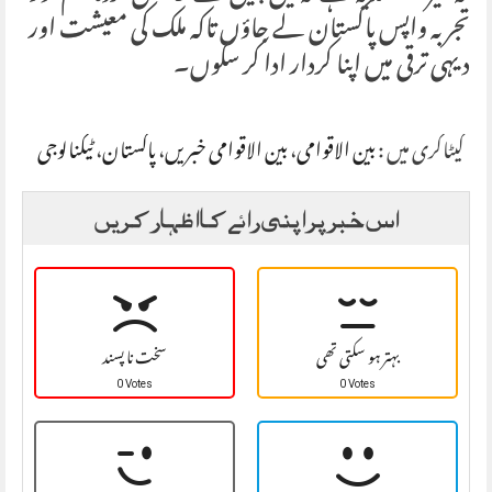
تجربہ واپس پاکستان لے جاؤں تاکہ ملک کی معیشت اور
دیہی ترقی میں اپنا کردار ادا کر سکوں۔
کیٹاگری میں :
بین الاقوامی
،
بین الاقوامی خبریں
،
پاکستان
،
ٹیکنالوجی
اس خبر پر اپنی رائے کا اظہار کریں
بہتر ہو سکتی تھی
سخت نا پسند
0 Votes
0 Votes