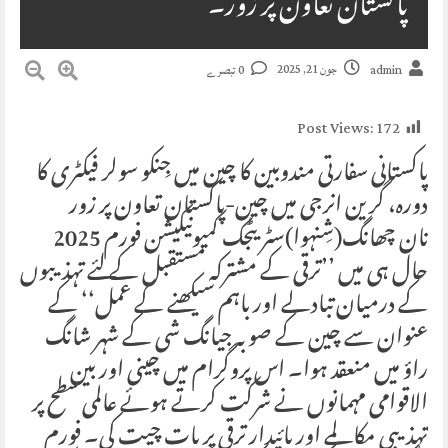
پاکستان تعاون پر زور۔
جون 21, 2025
admin
0 تبصرے
Post Views:
172
پاکستانی سفارتی مندوبین کا چین میں جِنکو سولر فیکٹری کا
دورہ، گرین انرجی میں چین-پاکستان تعاون پر زور
نان چھانگ(شِنہوا)سٹریٹجک کمیونیکیشن فورم 2025
حال ہی میں ’’ترقی کے مشترکہ مستقبل کے لئے تہذیبوں
کے درمیان تبادلے اور باہم سیکھنے کے عمل‘‘ کے
عنوان سے چین کے صوبہ جیانگ شی کے شہر شانگ
راؤ میں منعقد ہوا۔ اس پروگرام میں چینی اور بین
الاقوامی مہمانوں نے شرکت کرتے ہوئے عالمی سطح پر
تہذیبی مکالمے اور پائیدار ترقی پر بات چیت کی۔ فورم