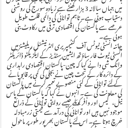
میں جہاں سالانہ 3 ہزار گھنٹے سے زیادہ سورج کی روشنی
دستیاب ہوتی ہے۔ تاہم توانائی کی دائمی قلت طویل
عرصے سے پاکستان کی اقتصادی ترقی میں رکاوٹ بنی
ہوئی ہے۔
چائنہ انسٹی ٹیوٹس آف کنٹیمپریری انٹرنیشنل ریلیشنزمیں
انسٹی ٹیوٹ فار ساؤتھ ایشین سٹڈیز کے ایگزیکٹو ڈائریکٹر
وانگ شی دا نے کہا کہ چین-پاکستان اقتصادی راہداری
کے دائرہ کار کے تحت چین نے بجلی کی کمی پر قابو پانے
کے لئے توانائی کے کئی منصوبے تعمیر کرنے میں پاکستان
کی معاونت کی ہے۔ انہوں نے کہا کہ پاکستان کے پاس
تیل، گیس اور وافر کوئلے جیسے روایتی توانائی کے ذرائع
موجود نہیں ہیں اور توانائی کی درآمد سے قیمتی زرمبادلہ
خرچ ہوتا ہے۔ اس لئے پاکستان بھرپور طور پر ماحول