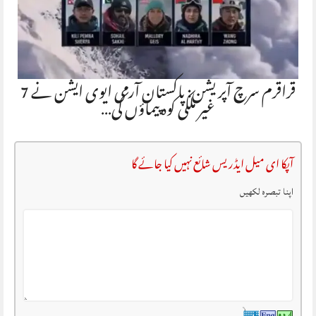
قراقرم سرچ آپریشن: پاکستان آرمی ایوی ایشن نے 7
غیر ملکی کوہ پیماؤں کی…
آپکا ای میل ایڈریس شائع نہیں کیا جائے گا
اپنا تبصرہ لکھیں