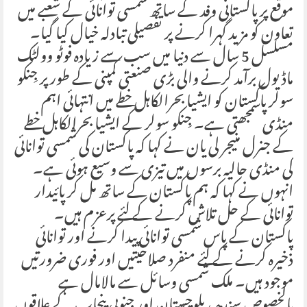
موقع پر پاکستانی وفد کے ساتھ شمسی توانائی کے شعبے میں
تعاون کو مزید گہرا کرنے پر تفصیلی تبادلہ خیال کیا گیا۔
مسلسل 5 سال سے دنیا میں سب سے زیادہ فوٹو وولٹک
ماڈیول برآمد کرنے والی بڑی صنعتی کمپنی کے طور پر جِنکو
سولر پاکستان کو ایشیا بحرالکاہل خطے میں انتہائی اہم
منڈی سمجھتی ہے۔ جِنکو سولر کے ایشیا بحرالکاہل خطے
کے جنرل منیجر لی یان نے کہا کہ پاکستان کی شمسی توانائی
کی منڈی حالیہ برسوں میں تیزی سے وسیع ہوئی ہے۔
انہوں نے کہا کہ ہم پاکستان کے ساتھ مل کر پائیدار
توانائی کے حل تلاش کرنے کے لئے پرعزم ہیں۔
پاکستان کے پاس شمسی توانائی پیدا کرنے اور توانائی
ذخیرہ کرنے کے لئے منفرد صلاحیتیں اور فوری ضرورتیں
موجود ہیں۔ ملک شمسی وسائل سے مالامال ہے
بالخصوص سندھ، بلوچستان اور جنوبی پنجاب کے علاقوں