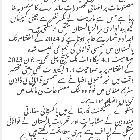
مصنوعات پر اضافی محصولات عائد کرنے کا منصوبہ بنا
رہا ہے جس سے مارکیٹ کے نکتہ نظر سے چینی کمپنیاں
کچھ پیداواری مراکز پاکستان منتقل کرسکتی ہیں۔
اعداد و شمار سے ظاہر ہوتا ہے کہ 2024 کے اختتام تک
پاکستان میں شمسی توانائی کی مجموعی نصب شدہ
صلاحیت 4.1 گیگا واٹ تک پہنچ چکی تھی۔ جون 2023
کے اختتام پر یہ صلاحیت 1.3 گیگا واٹ تھی یعنی مختصر
وقت میں غیر معمولی اضافے سے شمسی توانائی کی ڈاؤن
سٹریم منڈی میں فوٹو وولٹک مصنوعات کی مانگ میں
نمایاں اضافہ ہوا ہے۔
جِنکو کے انٹیلیجنٹ کارخانے میں پاکستانی سفارتی
مندوبین کے مشاہدات اور تجربات پاکستان کے توانائی
منتقلی کے اہداف سے گہری مطابقت رکھتے ہیں۔