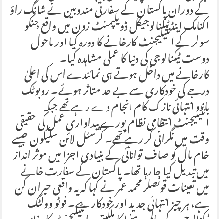
کے دوران پاکستان کے سفارتی مندوبین نے شانگ راؤ
اکنامک اینڈ ٹیکنالوجیکل ڈویلپمنٹ زون میں واقع جِنکو
سولر کے انٹیلیجنٹ کارخانے کا دورہ کیا اور ماحول
دوست ٹیکنالوجی کی دنیا کا عملی مشاہدہ کیا۔
کارخانے میں داخل ہوتے ہی نمائندے اس کی اعلیٰ
درجے کی خودکاری سے بے حد متاثر ہوئے۔ روبوٹک
بازو انتہائی نازک کام انجام دے رہے تھے جبکہ
انٹیلیجنٹ انتظامی نظام پورے پیداواری عمل کی حقیقی
وقت میں نگرانی کر رہے تھے۔ کرسٹل لائن سلیکون جیسے
خام مال کو صاف توانائی کے بنیادی اجزا میں موثر انداز
میں تبدیل کیا جا رہا تھا۔ پاکستان کے سفارت خانے
میں تعینات قونصلر محمد عمر نے کہا کہ یہ واقعی حیران کن
ہے، ہر چیز انتہائی جدید اور خودکار ہے۔ فوٹو وولٹک