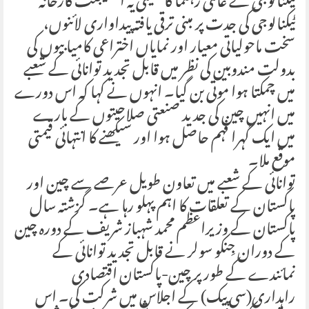
ٹیکنالوجی کے عالمی رہنما کا ملکیتی یہ انٹیلیجنٹ کارخانہ
ٹیکنالوجی کی جدت پر مبنی ترقی یافتہ پیداواری لائنوں،
سخت ماحولیاتی معیار اور نمایاں اختراعی کامیابیوں کی
بدولت مندوبین کی نظر میں قابل تجدید توانائی کے شعبے
میں چمکتا ہوا موتی بن گیا۔ انہوں نے کہا کہ اس دورے
میں انہیں چین کی جدید صنعتی صلاحیتوں کے بارے
میں ایک گہرا فہم حاصل ہوا اور سیکھنے کا انتہائی قیمتی
موقع ملا۔
توانائی کے شعبے میں تعاون طویل عرصے سے چین اور
پاکستان کے تعلقات کا اہم پہلو رہا ہے۔ گزشتہ سال
پاکستان کے وزیراعظم محمد شہباز شریف کے دورہ چین
کے دوران جِنکو سولر نے قابل تجدید توانائی کے
نمائندے کے طور پر چین-پاکستان اقتصادی
راہداری(سی پیک) کے اجلاس میں شرکت کی۔ اس