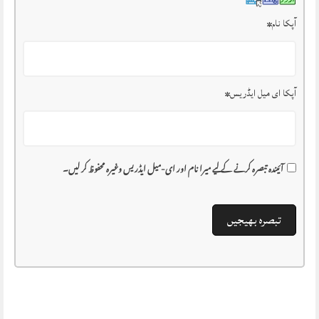
آپکا نام
*
آپکا ای میل ایڈریس
*
آئیندہ تبصرہ کرنے کے لیے میرا نام اور ای-میل ایڈریس وغیرہ محفوظ کر لیں۔