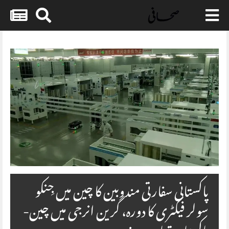
Skip
to
content
پاکستانی سفارتی مندوبین کا چین میں جِنکو
سولر فیکٹری کا دورہ، گرین انرجی میں چین-