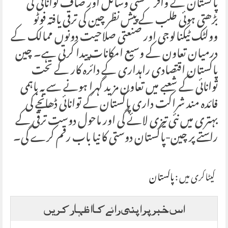
پاکستان کے وافر شمسی وسائل اور صاف توانائی کی
بڑھتی ہوئی طلب کے پیش نظر چین کی ترقی یافتہ فوٹو
وولٹک ٹیکنالوجی اور صنعتی صلاحیت دونوں ممالک کے
درمیان تعاون کے وسیع امکانات پیدا کرتی ہے۔ چین
پاکستان اقتصادی راہداری کے دائرہ کار کے تحت
توانائی کے شعبے میں تعاون مزید گہرا ہونے سے یہ باہمی
فائدہ مند شراکت داری پاکستان کے توانائی ڈھانچے کی
بہتری میں نئی تیزی لائے گی اور ماحول دوست ترقی کے
راستے پر چین-پاکستان دوستی کا نیا باب رقم کرے گی۔
کیٹاگری میں :
پاکستان
اس خبر پر اپنی رائے کا اظہار کریں