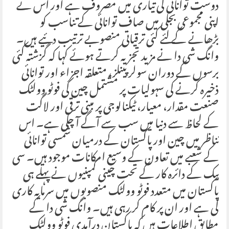
دوست توانائی کی تیاری میں مصروف ہے اور اس نے
اپنی مجموعی بجلی میں صاف توانائی کے تناسب کو
بڑھانے کے لئے کئی ترقیاتی منصوبے ترتیب دئیے ہیں۔
وانگ شی دا نے مزید تجزیہ کرتے ہوئے کہا کہ گزشتہ کئی
برسوں کے دوران سولر پینلز، متعلقہ اجزاء اور توانائی
ذخیرہ کرنے کی سہولیات پر مشتمل چین کی فوٹو وولٹک
صنعت مقدار، معیار، ٹیکنالوجی پر مبنی ترقی اور لاگت
کے لحاظ سے دنیا میں سب سے آگے آ چکی ہے۔ اس
تناظر میں چین اور پاکستان کے درمیان شمسی توانائی
کے شعبے میں تعاون کے وسیع امکانات موجود ہیں۔ سی
پیک کے دائرہ کار کے تحت چینی کمپنیوں نے پہلے ہی
پاکستان میں متعدد فوٹو وولٹک منصوبوں میں سرمایہ کاری
کی ہے اور ان پر کام کر رہی ہیں۔ وانگ شی دا کے
مطابق اطلاعات ہیں کہ پاکستان درآمدی فوٹو وولٹک