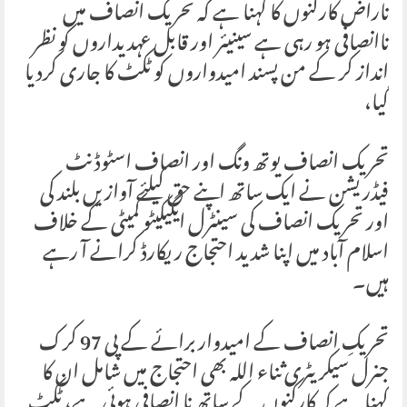
ناراض کارکنوں کا کہنا ہے کہ تحریک انصاف میں
ناانصافی ہو رہی ہے سینیئر اور قابل عہدیداروں کو نظر
انداز کر کے من پسند امیدواروں کو ٹکٹ کا جاری کردیا
گیا،
تحریک انصاف یوتھ ونگ اور انصاف اسٹوڈنٹ
فیڈریشن نے ایک ساتھ اپنے حق کیلئے آوازیں بلند کی
اور تحریک انصاف کی سینٹرل ایگیکیٹو کمیٹی کے خلاف
اسلام آباد میں اپنا شدید احتجاج ریکارڈ کرانے آ رہے
ہیں۔
تحریکِ انصاف کے امیدوار برائے کے پی 97 کرک
جنرل سیکریٹری ثناء اللہ بھی احتجاج میں شامل ان کا
کہنا ہے کہ کارکنوں کے ساتھ نا انصافی ہوئی ہے، ٹکٹ