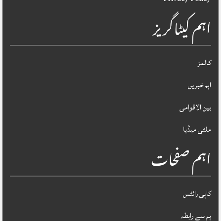
اہم کیٹاگریز
کالمز
اہم خبریں
بین الاقوامی
ملٹی میڈیا
اہم صفحات
کاپی رائٹس
ہم سے رابطہ