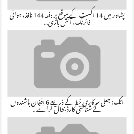
پشاور میں 14 اگست کے موقع پر دفعہ 144 نافذ، ہوائی
فائرنگ، آتش بازی…
اٹک: جعلی سرکاری خط کے ذریعے 6 افغان باشندوں
کے شناختی کارڈ بحال کرانے…