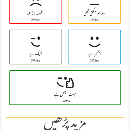
بہتر ہو سکتی تھی
سخت نا پسند
0 Votes
0 Votes
اچھی ہے
ٹھیک ہے
0 Votes
0 Votes
بہت اچھی ہے
0 Votes
مزید پڑھیں