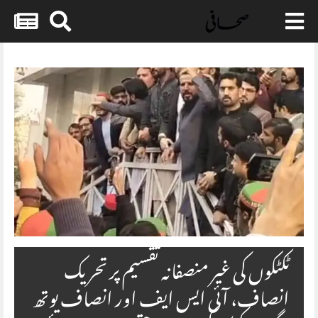
Skip
to
content
ٹکٹکوں کی غیر منصفانہ تقسیم پر تحریک
انصاف، آئی ایس ایف اور انصاف یوتھ