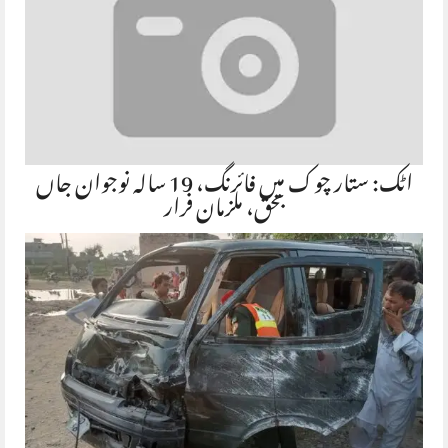
اٹک: ستار چوک میں فائرنگ، 19 سالہ نوجوان جاں
بحق، ملزمان فرار