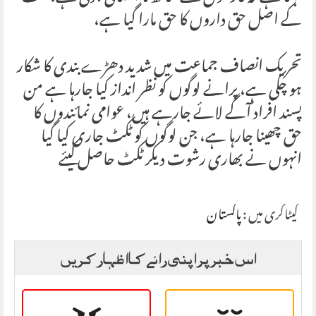
کے اصل حق داروں کا حق مارا گیا ہے،
تحریک انصاف جماعت میں شدید دھڑے بندی کا شکار
ہو چکی ہے، پرانے لوگوں کو نظر انداز کیا جارہا ہے من
پسند افراد آگے لائے جارہے ہیں، عوامی نمائندوں کا
حق چھینا جارہا ہے، جن لوگوں کو ٹکٹ جاری کیا گیا
انہوں نے بھاری رشوت دیکر ٹکٹ حاصل کیئے
کیٹاگری میں :
پاکستان
اس خبر پر اپنی رائے کا اظہار کریں