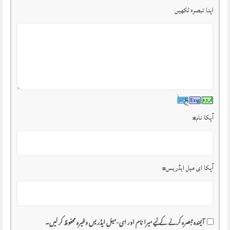
اپنا تبصرہ لکھیں
آپکا نام
*
آپکا ای میل ایڈریس
*
آئیندہ تبصرہ کرنے کے لیے میرا نام اور ای-میل ایڈریس وغیرہ محفوظ کر لیں۔