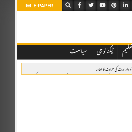
E-PAPER
علیم
ٹیکنالوجی
سیاست
خودارادیت کی حمایت کا اعادہ
وئٹہ: یومِ استحصالِ کشمیر پر ریلی، وزیراعلیٰ بلوچستان کی کشمیری عوام سے اظہارِ یکجہتی