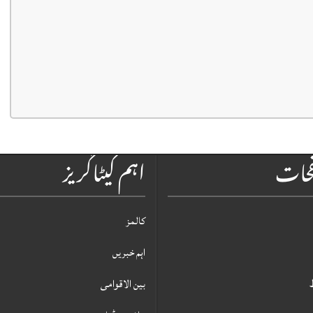
فحات
اہم کیٹاگریز
کالمز
اہم خبریں
بین الاقوامی