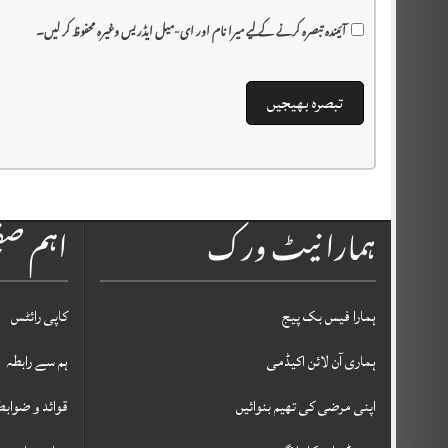
آئیندہ تبصرہ کرنے کے لیے میرا نام اور ای-میل ایڈریس وغیرہ محفوظ کر لیں۔
ہمارا نیٹ ورک
اہم ص
ہمارا فیس بک پیج
کاپی رائٹس
ہماری آن لائن اکیڈمی
ہم سے رابطہ
اپنی مرضی کی تھیم بنوائیں
قوائد و ضوابط