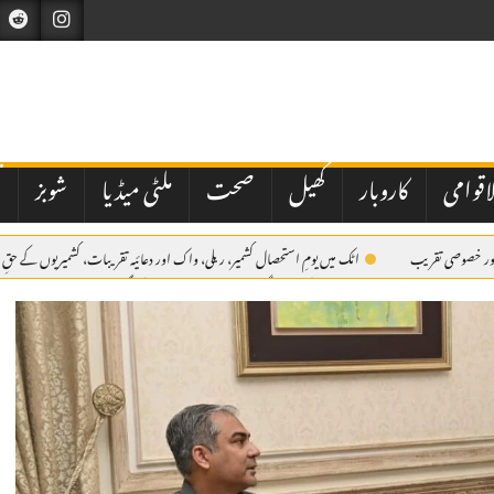
اقوامی
کاروبار
کھیل
صحت
ملٹی میڈیا
شوبز
ت
ی اور خصوصی تقریب
اٹک میں یومِ استحصال کشمیر، ریلی، واک اور دعائیہ تقریبات، کشمیریوں کے حقِ 
میں مقررین کا عزم
اے بی این کی مبینہ سگریٹ مافیا اسٹوری پر طلب کی گئی میٹنگ منسوخ
ک