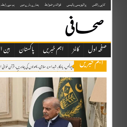
Skip
to
کاپی رائٹس
پرائیویسی پالیسی
قوائد و ضوابط
ہمارے بارے میں
ہم سے رابطہ
content
صفحہ اول
کالمز
اہم خبریں
پاکستان
بین ال
اہم خبریں
اٹک میں یومِ شہدائے پولیس، یادگارِ شہداء پر سلامی، پھولوں کی چادریں، قرآن خوان
برسلز: مسئلہ کشمیر کو عالمی سطح پر اجاگر کرتے رہیں گے، یومِ استحصال کشمیر کانفرنس 