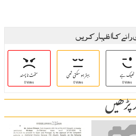
 رائے کا اظہار کریں
ٹھیک ہے
بہتر ہو سکتی تھی
سخت نا پسند
0 Votes
0 Votes
0 Votes
 پڑھیں