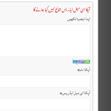
آپکا ای میل ایڈریس شائع نہیں کیا جائے گا
اپنا تبصرہ لکھیں
آپکا نام
*
آپکا ای میل ایڈریس
*