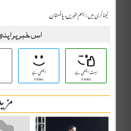
کیٹاگری میں :
اہم خبریں
،
پاکستان
اس خبر پر اپنی
بہت اچھی ہے
اچھی ہے
0 Votes
0 Votes
مزید