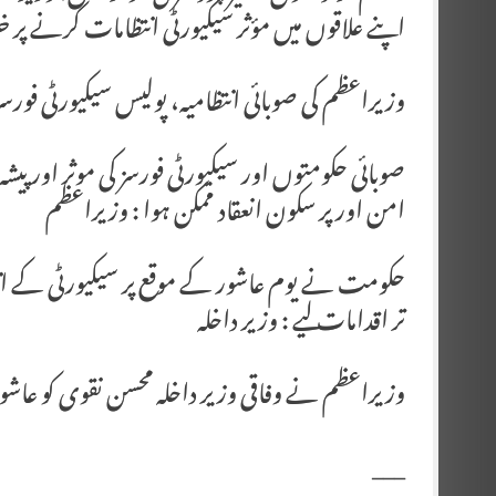
اپنے علاقوں میں مؤثر سیکیورٹی انتظامات کرنے پر
وزیراعظم کی صوبائی انتظامیہ، پولیس سیکیورٹی فورسز ا
صوبائی حکومتوں اور سیکیورٹی فورسز کی موثر اور پیشہ
امن اور پر سکون انعقاد ممکن ہوا : وزیراعظم
حکومت نے یوم عاشور کے موقع پر سیکیورٹی کے ان
تر اقدامات لیے : وزیر داخلہ
وزیراعظم نے وفاقی وزیر داخلہ محسن نقوی کو عاش
___