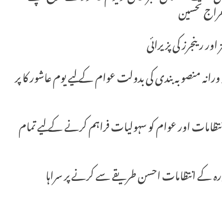
 خراج تحسین
ور رینجرز کی پزیرائی
 ورانہ منصوبہ بندی کی بدولت عوام کے لیے یوم عاشور کا پر
تظامات اور عوام کو سہولیات فراہم کرنے کے لیے تمام
ورہ کے انتظامات احسن طریقے سے کرنے پر سراہا