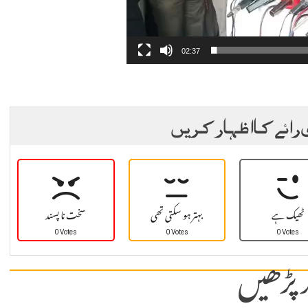
02:37
 رائے کا اظہار کریں
ٹھیک ہے
بہتر ہو سکتی تھی
سخت نا پسند
0 Votes
0 Votes
0 Votes
 پڑھیں