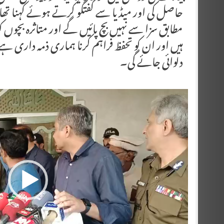
حاصل کی اور میڈیا سے گفتگو کرتے ہوئے کہنا تھا
مطابق سزا سے نہیں بچ پائیں گے اور متاثرہ بچوں کو
ہیں اور ان کو تحفظ فراہم کرنا ہماری ذمہ داری ہ
دلوائی جائے گی۔
Video
Player