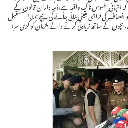
 کہ انتہائی افسوس ناک واقعہ ہے،ذمہ داران قانون کے
 انصاف کی فراہمی یقینی بنائی جائے گی۔بچے ہمارا مستقبل
ے، بچوں کے ساتھ زیادتی کرنے والے ملزمان کو کڑی سزا