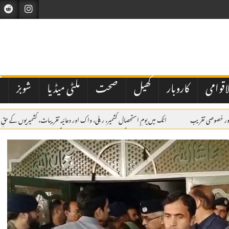
اقوامی
کاروبار
کھیل
صحت
ملٹی میڈیا
شوبز
ت
ی اور خصوصی تقریب
اٹک میں یومِ استحصال کشمیر، ریلی، واک اور دعائیہ تقریبات، کشمیریوں کے حقِ 
میں مقررین کا عزم
اے بی این کی مبینہ سگریٹ مافیا اسٹوری پر طلب کی گئی میٹنگ منسوخ
ک