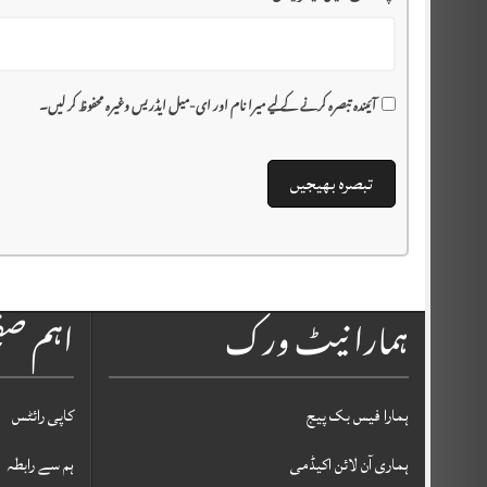
آئیندہ تبصرہ کرنے کے لیے میرا نام اور ای-میل ایڈریس وغیرہ محفوظ کر لیں۔
ہمارا نیٹ ورک
اہم ص
ہمارا فیس بک پیج
کاپی رائٹس
ہماری آن لائن اکیڈمی
ہم سے رابطہ