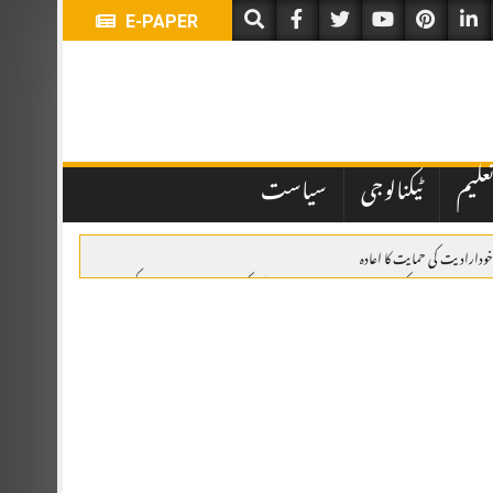
E-PAPER
علیم
ٹیکنالوجی
سیاست
خودارادیت کی حمایت کا اعادہ
وئٹہ: یومِ استحصالِ کشمیر پر ریلی، وزیراعلیٰ بلوچستان کی کشمیری عوام سے اظہارِ یکجہتی