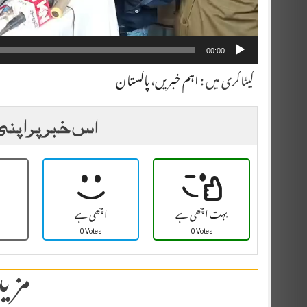
00:00
کیٹاگری میں :
اہم خبریں
،
پاکستان
اس خبر پر اپنی
بہت اچھی ہے
اچھی ہے
0 Votes
0 Votes
مزید