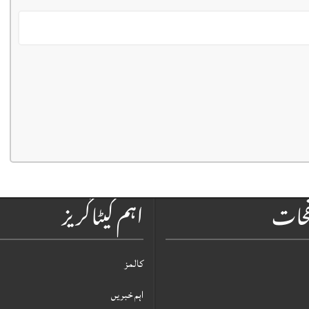
فحات
اہم کیٹاگریز
کالمز
اہم خبریں