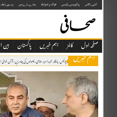
Skip
to
کاپی رائٹس
پرائیویسی پالیسی
قوائد و ضوابط
ہمارے بارے میں
ہم سے رابطہ
content
صفحہ اول
کالمز
اہم خبریں
پاکستان
بین ال
اہم خبریں
اٹک میں یومِ شہدائے پولیس، یادگارِ شہداء پر سلامی، پھولوں کی چادریں، قرآن خوان
برسلز: مسئلہ کشمیر کو عالمی سطح پر اجاگر کرتے رہیں گے، یومِ استحصال کشمیر کانفرنس 