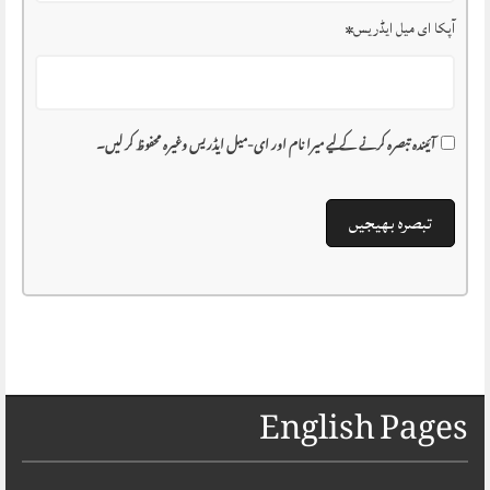
آپکا ای میل ایڈریس
*
آئیندہ تبصرہ کرنے کے لیے میرا نام اور ای-میل ایڈریس وغیرہ محفوظ کر لیں۔
English Pages