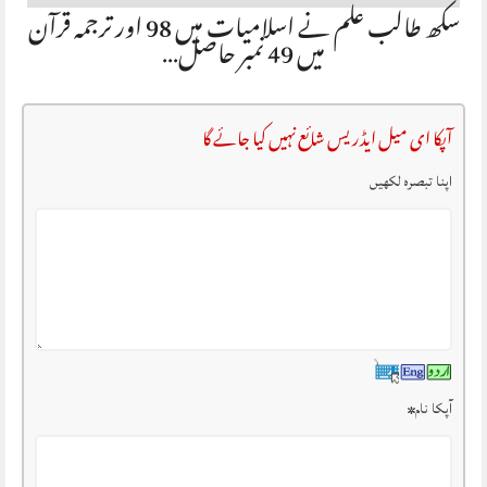
سکھ طالب علم نے اسلامیات میں 98 اور ترجمہ قرآن
میں 49 نمبر حاصل…
آپکا ای میل ایڈریس شائع نہیں کیا جائے گا
اپنا تبصرہ لکھیں
آپکا نام
*