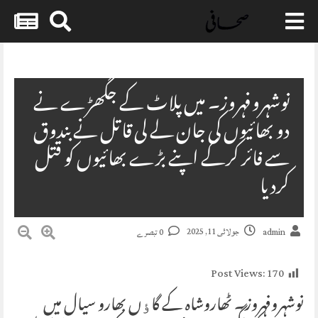
Skip
to
content
نوشہروفہروز۔ میں پلاٹ کے جگھڑے نے
دو بھائیوں کی جان لے لی قاتل نے بندوق
سے فائر کرکے اپنے بڑے بھائیوں کو قتل
کردیا
جولائی 11, 2025
admin
0 تبصرے
Post Views:
170
نوشہروفہروز۔ ٹھاروشاہ کے گاٶں بھارو سیال میں