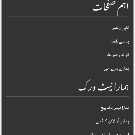
اہم صفحات
کاپی رائٹس
ہم سے رابطہ
قوائد و ضوابط
ہمارے بارے میں
ہمارا نیٹ ورک
ہمارا فیس بک پیج
ہماری آن لائن اکیڈمی
اپنی مرضی کی تھیم بنوائیں