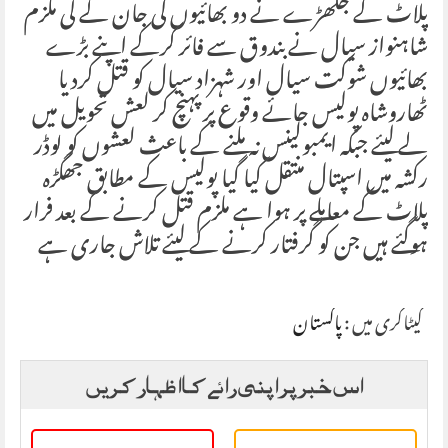
پلاٹ کے جگھڑے نے دو بھائیوں کی جان لے لی ملزم
شاہنواز سیال نے بندوق سے فائر کرکے اپنے بڑے
بھائیوں شوکت سیال اور شہزاد سیال کو قتل کردیا
ٹھاروشاہ پولیس جائے وقوع پر پہنچ کر لعش تحویل میں
لے لیئے جبکہ ایمبولینس نہ ملنے کے باعث لعشوں کو لوڈر
رکشہ میں اسپتال منتقل کیا گیا پولیس کے مطابق جھگڑہ
پلاٹ کے معاملے پر ہوا ہے ملزم قتل کرنے کے بعد فرار
ہوگئے ہیں جن کو گرفتار کرنے کے لیئے تلاش جاری ہے
کیٹاگری میں :
پاکستان
اس خبر پر اپنی رائے کا اظہار کریں