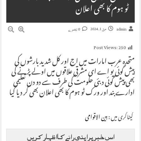
ٹو ہوم کا بھی اعلان
مئ 1, 2024
admin
0 تبصرے
Post Views:
250
متحدہ عرب امارات میں اج اور کل شدید بارشوں کی
پیش گوئی یو اے ای مشرقی علاقوں میں اولے پڑنے کی
بھی پیش گوئی دبئی حکومت کی طرف سے دو دن تعلیمی
ادارے بند اور ورک ٹو ہوم کا بھی اعلان بھی کر دیا گیا
کیٹاگری میں :
بین الاقوامی
اس خبر پر اپنی رائے کا اظہار کریں