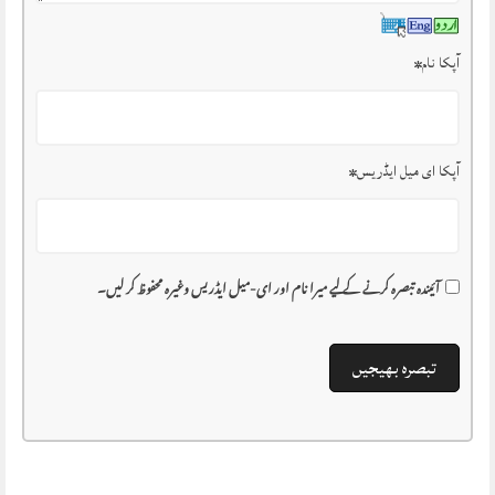
آپکا نام
*
آپکا ای میل ایڈریس
*
آئیندہ تبصرہ کرنے کے لیے میرا نام اور ای-میل ایڈریس وغیرہ محفوظ کر لیں۔