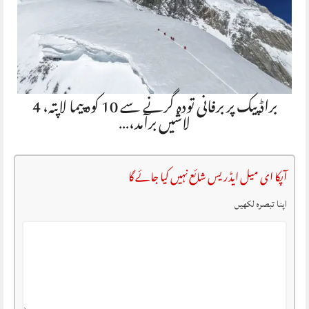
براڈ پیک پر برفانی تودہ گرنے سے 10 کوہ پیما لاپتہ، 4
لاشیں برآمد،…
آپکا ای میل ایڈریس شائع نہیں کیا جائے گا
اپنا تبصرہ لکھیں