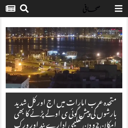
Skip
to
content
متحدہ عرب امارات میں اج اور کل شدید
بارشوں کی پیش گوئی ی اولے پڑنے کا بھی
امکان 2و دن تعلیمی ادارے بند اور ورک