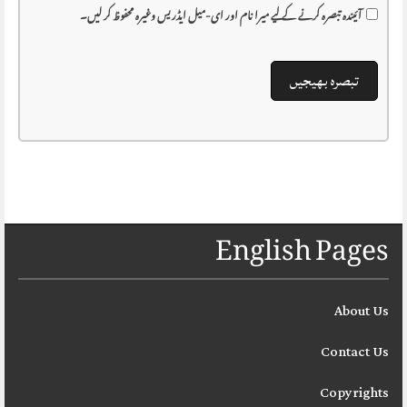
آئیندہ تبصرہ کرنے کے لیے میرا نام اور ای-میل ایڈریس وغیرہ محفوظ کر لیں۔
English Pages
About Us
Contact Us
Copyrights