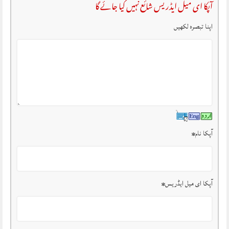
آپکا ای میل ایڈریس شائع نہیں کیا جائے گا
اپنا تبصرہ لکھیں
آپکا نام
*
آپکا ای میل ایڈریس
*