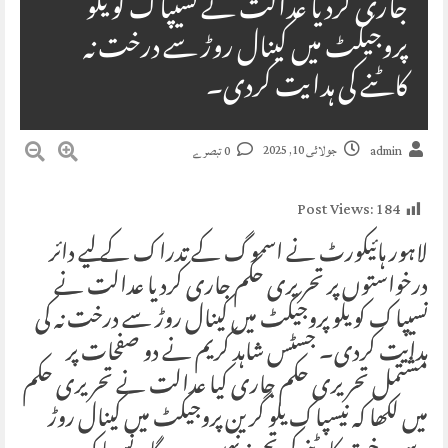
جاری کردیا عدالت نے نسیپاک کو یلو
پروجیکٹ میں کینال روڑ سے درخت نہ
کاٹنے کی ہدایت کردی۔
جولائی 10, 2025
admin
0 تبصرے
Post Views:
184
لاہور ہائیکورٹ نے اسموگ کے تدراک کے لیے دائر
درخواستوں پر تحریری حکم جاری کردیا عدالت نے
نسیپاک کو یلو پروجیکٹ میں کینال روڑ سے درخت نہ کی
ہدایت کردی۔ جسٹس شاہد کریم نے دو صفحات پر
مشتمل تحریری حکم جاری کیا عدالت نے تحریری حکم
میں لکھا کہ نیسپاک یلو گرین پروجیکٹ میں کینال روڑ