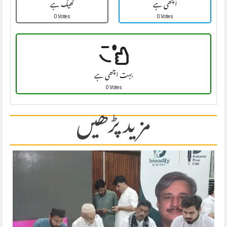
اچھی ہے
ٹھیک ہے
0 Votes
0 Votes
بہت اچھی ہے
0 Votes
مزید پڑھیں