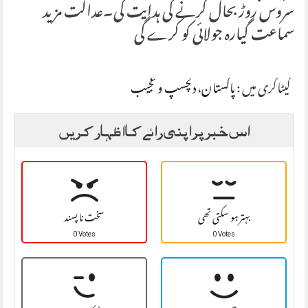
سروس روڑ بحال کرنے کی ہدایت کی۔عدالت مزید
سماعت گیارہ جولائی کو کرے گی
کیٹاگری میں :
پاکستان
،
دلچسپ و عجیب
اس خبر پر اپنی رائے کا اظہار کریں
بہتر ہو سکتی تھی
سخت نا پسند
0 Votes
0 Votes