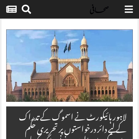
Skip
to
content
لاہور ہائیکورٹ نے اسموگ کے تدراک
کے لیے دائر درخواستوں پر تحریری حکم