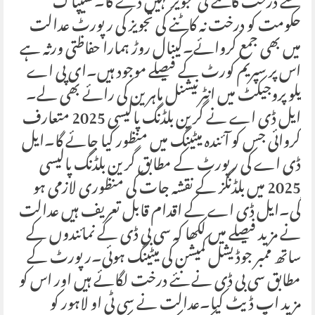
سے درخت کاٹنے کی تجویز نہیں دے گا۔نسیپاک
حکومت کو درخت نہ کاٹنے کی تجویز کی رپورٹ عدالت
میں بھی جمع کروائے۔کینال روڑ ہمارا حفاظتی ورثہ ہے
اس پر سپریم کورٹ کے فیصلے موجود ہیں۔ای پی اے
یلو پروجیکٹ میں انٹرنیشنل ماہرین کی رائے بھی لے۔
ایل ڈی اے نے گرین بلڈنگ پالیسی 2025 متعارف
کروائی جس کو آئندہ میٹینگ میں منظور کیا جائے گا۔ایل
ڈی اے کی رپورٹ کے مطابق گرین بلڈنگ پالیسی
2025 میں بلڈنگز کے نقشہ جات کی منظوری لازمی ہو
گی۔ایل ڈی اے کے اقدام قابل تعریف ہیں عدالت
نے مزید فیصلے میں لکھا کہ سی بی ڈی کے نمائندوں کے
ساتھ ممبر جوڈیشل کمیشن کی میٹینگ ہوئی۔رپورٹ کے
مطابق سی بی ڈی نے نئے درخت لگائے ہیں اور اس کو
مزید اپ ڈیٹ کیا۔عدالت نے سی ٹی او لاہور کو