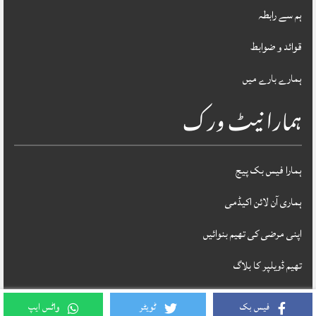
ہم سے رابطہ
قوائد و ضوابط
ہمارے بارے میں
ہمارا نیٹ ورک
ہمارا فیس بک پیج
ہماری آن لائن اکیڈمی
اپنی مرضی کی تھیم بنوائیں
تھیم ڈویلپر کا بلاگ
فیس بک
ٹویٹر
واٹس ایپ
Theme Designed & Developed By
STYLOTHEMES