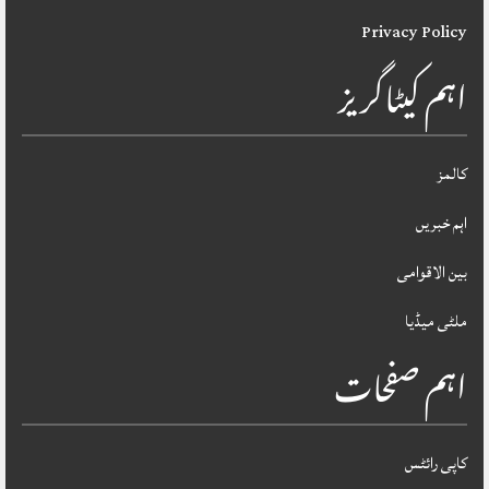
Privacy Policy
اہم کیٹاگریز
کالمز
اہم خبریں
بین الاقوامی
ملٹی میڈیا
اہم صفحات
کاپی رائٹس