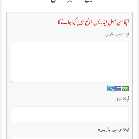
آپکا ای میل ایڈریس شائع نہیں کیا جائے گا
اپنا تبصرہ لکھیں
آپکا نام
*
آپکا ای میل ایڈریس
*