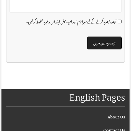
آئیندہ تبصرہ کرنے کے لیے میرا نام اور ای-میل ایڈریس وغیرہ محفوظ کر لیں۔
English Pages
About Us
Contact Us