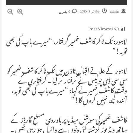
جولائی 2, 2025
admin
0 تبصرے
Post Views:
150
لاہور: ٹک ٹاکر کاشف ضمیر گرفتار، “میرے باپ کی بھی
توبہ!”
لاہور کے علاقے اقبال ٹاؤن میں ٹک ٹاکر کاشف ضمیر کو
سی سی ڈی پولیس نے گرفتار کر لیا۔ گرفتاری کے
وقت کاشف ضمیر نے کہا: “میرے باپ کی بھی توبہ،
آئندہ کچھ نہیں کروں گا!”
کاشف ضمیر کی سوشل میڈیا پر باوردی مسلح گارڈز کے
ساتھ ویڈیوز گزشتہ کئی دنوں سے وائرل ہو رہی تھیں۔