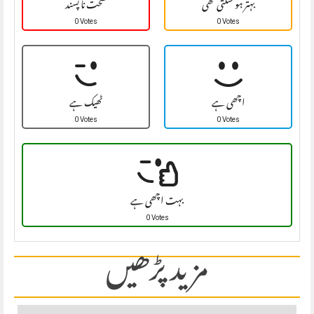
بہتر ہو سکتی تھی
سخت نا پسند
0 Votes
0 Votes
اچھی ہے
ٹھیک ہے
0 Votes
0 Votes
بہت اچھی ہے
0 Votes
مزید پڑھیں