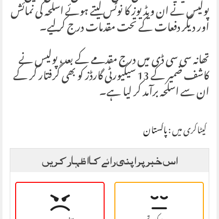
پولیس نے ان ویڈیوز کا نوٹس لیتے ہوئے اسلحہ کی نمائش
اور دیگر دفعات کے تحت مقدمات درج کر لیے۔
تھانہ سی سی ڈی میں درج مقدمے کے بعد، پولیس نے
کاشف ضمیر کے 13 سیکیورٹی گارڈز کو بھی گرفتار کر کے
ان سے اسلحہ برآمد کر لیا ہے۔
کیٹاگری میں :
پاکستان
اس خبر پر اپنی رائے کا اظہار کریں