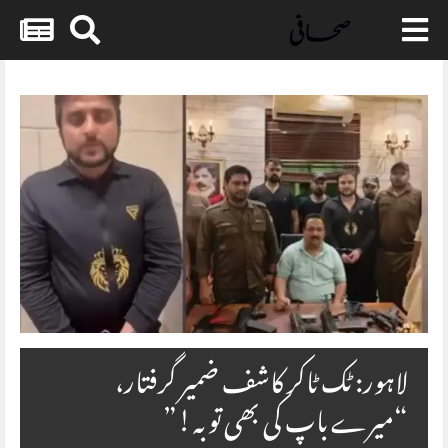
Skip
to
content
لاہور: ٹک ٹاکر کاشف ضمیر گرفتار،
“میرے باپ کی بھی توبہ!”