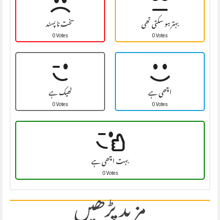
بہتر ہو سکتی تھی
سخت نا پسند
0 Votes
0 Votes
اچھی ہے
ٹھیک ہے
0 Votes
0 Votes
بہت اچھی ہے
0 Votes
مزید پڑھیں