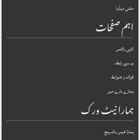
ملٹی میڈیا
اہم صفحات
کاپی رائٹس
ہم سے رابطہ
قوائد و ضوابط
ہمارے بارے میں
ہمارا نیٹ ورک
ہمارا فیس بک پیج