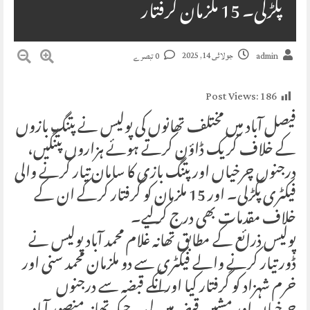
پکڑلی۔ 15 ملزمان گرفتار
جولائی 14, 2025
admin
0 تبصرے
Post Views:
186
فیصل آباد میں مختلف تھانوں کی پولیس نے پتنگ بازوں
کے خلاف کریک ڈاؤن کرتے ہوئے ہزاروں پتنگیں،
درجنوں چرخیاں اور پتنگ بازی کا سامان تیار کرنے والی
فیکٹری پکڑلی۔ اور 15 ملزمان کو گرفتار کرکے ان کے
خلاف مقدمات بھی درج کر لیے۔
پولیس ذرائع کے مطابق تھانہ غلام محمد آباد پولیس نے
ڈور تیار کرنے والے فیکٹری سے دو ملزمان محمد سنی اور
خرم شہزاد کو گرفتار کیا اور انکے قبضہ سے درجنوں