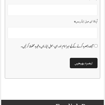
آپکا ای میل ایڈریس
*
آئیندہ تبصرہ کرنے کے لیے میرا نام اور ای-میل ایڈریس وغیرہ محفوظ کر لیں۔