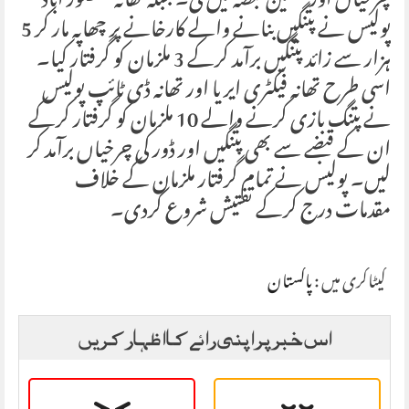
چرخیاں اور مشین قبضہ میں لی۔ جبکہ تھانہ منصور آباد
پولیس نے پتنگیں بنانے والے کارخانے پر چھاپہ مار کر 5
ہزار سے زائد پتنگیں برآمد کرکے 3 ملزمان کو گرفتار کیا۔
اسی طرح تھانہ فیکٹری ایریا اور تھانہ ڈی ٹائپ پولیس
نے پتنگ بازی کرنے والے 10 ملزمان کو گرفتار کرکے
ان کے قبضے سے بھی پتنگیں اور ڈور کی چرخیاں برآمد کر
لیں۔ پولیس نے تمام گرفتار ملزمان کے خلاف
مقدمات درج کرکے تفتیش شروع کردی۔
کیٹاگری میں :
پاکستان
اس خبر پر اپنی رائے کا اظہار کریں