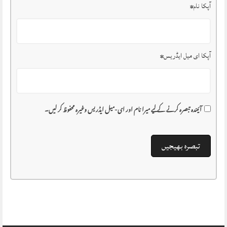
آپکا نام
*
آپکا ای میل ایڈریس
*
آئیندہ تبصرہ کرنے کے لیے میرا نام اور ای-میل ایڈریس وغیرہ محفوظ کر لیں۔