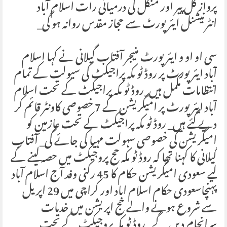
پرواز کل پیر اور منگل کی درمیانی رات اسلام آباد
انٹرنیشنل ایئرپورٹ سے حجاز مقدس روانہ ہو گی_
سی او او و ایئرپورٹ منیجر آفتاب گیلانی نے کہا اسلام
آباد ایئرپورٹ پر روڈ ٹو مکہ پراجیکٹ کی سیولت کے تمام
انتظامات مکمل ہیں_روڈ ٹو مکہ پراجیکٹ کے تحت اسلام
آباد ایئرپورٹ پر امیگریشن کے 7 خصوصی کاونٹر قائم کر
دیے گئے ہیں_ روڈ ٹو مکہ پراجیکٹ کے تحت عازمین کو
امیگریشن کی خصوصی سہولت مہیا کی جائے گی_ آفتاب
گیلانی کا کہنا تھا کہ روڈ ٹو مکہ حج پروجیکٹ میں حصہ لینے کے
لیے سعودی امیگریشن حکام کا 45 رکنی وفد آج اسلام آباد
پہنچاسعودی حکام اسلام اباد اور کراچی میں 29 اپریل
سے شروع ہونے والے حج اپریشن میں خدمات
سرانجام دیں گے_ روڈ ٹو مکہ پروجیکٹ کے تحت