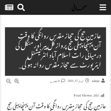
Skip
to
content
عازمین حج کی حجاز مقدس روانگی کا وقت
آن پہنچاپہلی حج پرواز کل پیر اور منگل کی
درمیانی رات اسلام آباد انٹرنیشنل
ایئرپورٹ سے حجاز مقدس روانہ ہو گی_
اپریل 27, 2025
admin
0 تبصرے
Post Views:
261
عازمین حج کی حجاز مقدس روانگی کا وقت آن پہنچاپہلی حج