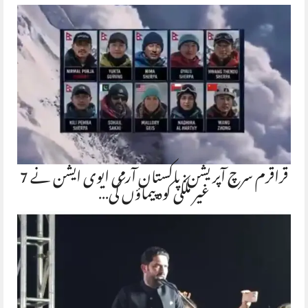
قراقرم سرچ آپریشن: پاکستان آرمی ایوی ایشن نے 7
غیر ملکی کوہ پیماؤں کی…