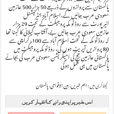
پاکستان سے پروازوں کے ذریعے 50 ہزار 500 عازمین
سعودی عرب جائیں گے،اسلام آباد انٹرنیشنل
ائیرپورٹ سے روڈ ٹو مکہ پروجیکٹ کے تحت 29 ہزار
عازمین سعودی عرب جائیں بے،آفتاب گیلانی کا کہنا تھا
کہ روڈ ٹو مکہ کے تحت اسلام آباد سے 100، کراچی سے
80 پروازیں آپریٹ ہوں گی، روڈ ٹو مکہ پروجیکٹ میں
پاکستانی عازمین حج کی امیگریشن سعودی عرب کی بجائے
پاکستان میں ہی مکمل ہوگی
کیٹاگری میں :
اہم خبریں
،
بین الاقوامی
،
پاکستان
اس خبر پر اپنی رائے کا اظہار کریں