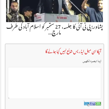
پشاور: پی ٹی آئی کا جلسہ، 27 ستمبر کو اسلام آباد کی طرف
مارچ…
آپکا ای میل ایڈریس شائع نہیں کیا جائے گا
اپنا تبصرہ لکھیں