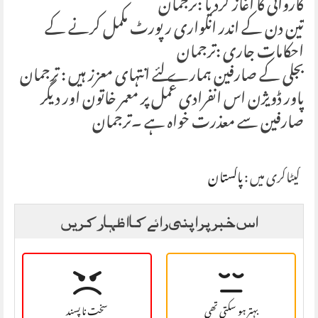
کاروائی کا آغاز کردیا :ترجمان
تین دن کے اندر انکواری رپورٹ مکمل کرنے کے
احکامات جاری :ترجمان
بجلی کے صارفین ہمارے لئے انتہای معزز ہیں : ترجمان
پاور ڈویژن اس انفرادی عمل پر معمر خاتون اور دیگر
صارفین سے معذرت خواہ ہے ۔ترجمان
کیٹاگری میں :
پاکستان
اس خبر پر اپنی رائے کا اظہار کریں
بہتر ہو سکتی تھی
سخت نا پسند