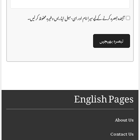
آئیندہ تبصرہ کرنے کے لیے میرا نام اور ای-میل ایڈریس وغیرہ محفوظ کر لیں۔
English Pages
About Us
Contact Us