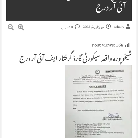
آئی آر درج
جولائی 2, 2025
admin
0 تبصرے
Post Views:
168
شیخوپورہ واقعہ سیکورٹی گارڈ گرفتار ایف آئی آر درج