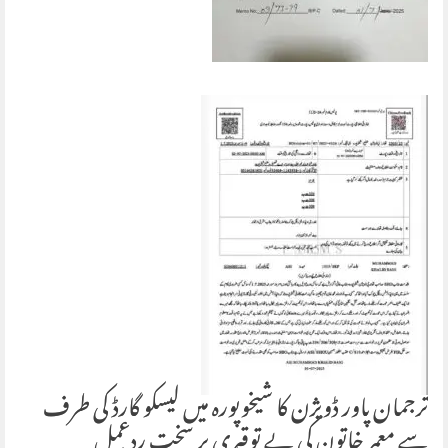
ترجمان پاور ڈویژن کا شیخوپورہ میں لیسکو گارڈ کی طرف
سے معمر خاتون کی بے توقیری پر سخت ردعمل