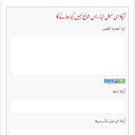
آپکا ای میل ایڈریس شائع نہیں کیا جائے گا
اپنا تبصرہ لکھیں
آپکا نام
*
آپکا ای میل ایڈریس
*