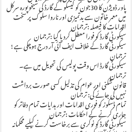
پاور ڈویژن کا 30جون کو لیسکو کے گارڈ کی شیخوپورہ سرکل
میں معمر خاتون سے بدتمیزی اور ناروا سلوک پر سخت
اقدامات کا فیصلہ :ترجمان
سیکورٹی گارڈ کو فورا معطل کردیا گیا :ترجمان
سیکورٹی گارڈ کے خلاف ایف آئی آر درج ہوچکی ہے ؛
ترجمان
سیکورٹی گارڈ اس وقت پولیس کی تحویل میں ہے۔
ترجمان
قانون شکنی اور عوام کی تذلیل کسی صورت برداشت
نہیں کی جائے گی: ترجمان
تمام ڈسکوز کو فوری اقدامات اور ہدایات تمام دفاتر کو
جاری کرنے کے احکامات :ترجمان
سیکورٹی گارڈ کو نوکری سے برخاست کرنے کیلیے محکمانہ