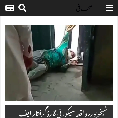
Skip
to
content
شیخوپورہ واقعہ سیکورٹی گارڈ گرفتار ایف