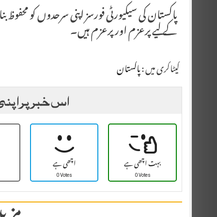
پاکستان کی سیکیورٹی فورسز اپنی سرحدوں کو محفو
کے لیے پرعزم اور پرعزم ہیں۔
کیٹاگری میں :
پاکستان
اس خبر پر اپنی
بہت اچھی ہے
اچھی ہے
0 Votes
0 Votes
مزید