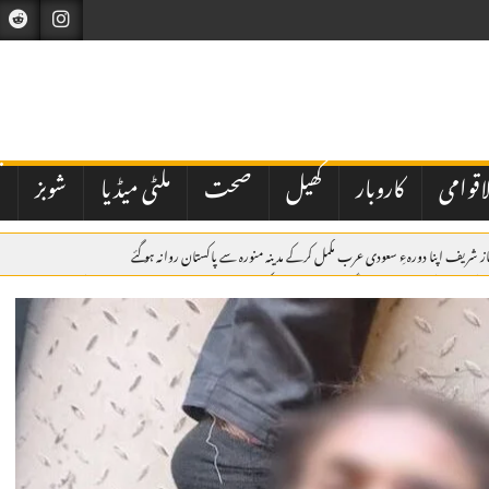
اقوامی
کاروبار
کھیل
صحت
ملٹی میڈیا
شوبز
ت
ز شریف اپنا دورہءِ سعودی عرب مکمل کرکے مدینہ منورہ سے پاکستان روانہ ہو گئے
لوک ورثہ میں 59 ملازمین کو 53 لاکھ روپے کے کیش ایڈوانس کا انکشاف، قانونی منظوری نہ ہونے کا اعتراف