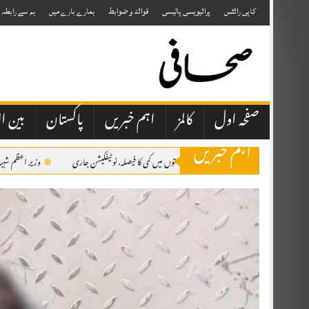
Skip
to
کاپی رائٹس
پرائیویسی پالیسی
قوائد و ضوابط
ہمارے بارے میں
ہم سے رابطہ
content
صفحہ اول
کالمز
اہم خبریں
پاکستان
بین ال
اہم خبریں
پیٹرول اور ڈیزل کی قیمتوں میں کمی کا فیصلہ، نوٹیفکیشن جاری
وزیر اعظم شہبا
سکھ طالب علم نے اسلامیات میں 98 اور ترجمہ قرآن میں 49 نمبر حاصل کرلیے 2026 کے نتائج کے مطابق مسلمان گھرانوں سے تعلق رکھنے والے تقریباً 10 ہزار طلبہ اسلامیات کے مضمون میں فیل ہوئے ہیں۔
بہارہ کہو میں 21 سالہ لڑکی مبینہ طور پر اغوا، 20 سے 25 افراد پر تشدد کا الزام