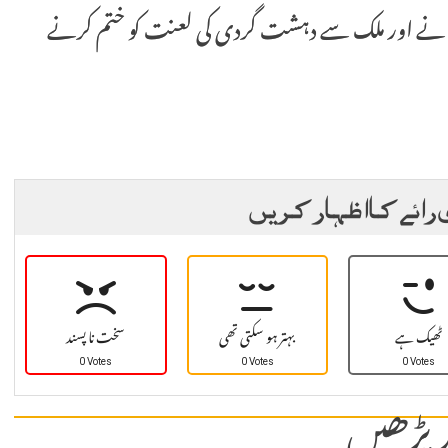
ظ بنانے اور ملک سے دہشت گردی کی لعنت کو ختم کرنے
 رائے کا اظہار کریں
ٹھیک ہے
بہتر ہو سکتی تھی
سخت نا پسند
0 Votes
0 Votes
0 Votes
 پڑھیں