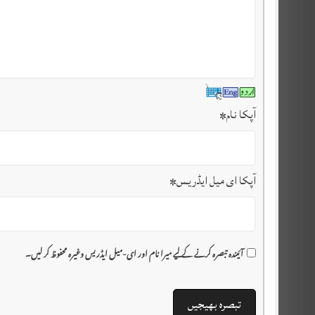
آپکا نام
*
آپکا ای میل ایڈریس
*
آئیندہ تبصرہ کرنے کے لیے میرا نام اور ای-میل ایڈریس وغیرہ محفوظ کر لیں۔