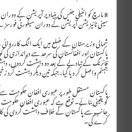
8 مارچ کو انٹیلی جنس کی بنیاد پر آپریشن کے دور
سینی ٹائیزیشن آپریشن کے دوران سیکورٹی فورسز نے
شمالی وزیرستان کے ضلع میں ایک الگ کارروائی 
پاکستان اور افغانستان کی سرحد سے دراندازی کی کو
فائرنگ کے تبادلے کے بعد دو دہشت گردوں، دہشت
جہنم واصل کر دیا گیا، جبکہ تین دیگر دہشت گرد زخم
پاکستان مستقل طور پر عبوری افغان حکومت سے کہت
کو یقینی بنائے۔ توقع ہے کہ عبوری افغان حکومت
جانب سے پاکستان کے خلاف دہشت گردی کی کاررو
کرے گی۔