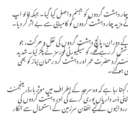
ان چار دہشت گردوں کو جہنم واصل کیا گیا۔ جبکہ فالو اپ
 مزید چار دہشت گردوں کو کامیابی سے بے اثر کر دیا۔
کے دوران، پانچ دہشت گردوں کی نقل و حرکت، جو
شش کر رہے تھے، کو سیکیورٹی فورسز نے پکڑ لیا۔ شدید
 گرد حضرت عمر اور دہشت گرد رحمان نیاز کو بھی
ی ہو گئے۔
ا رہا ہے کہ وہ سرحد کے اطراف میں موثر بارڈر مینجمنٹ
 اپنی ذمہ داریاں پوری کرے گی اور دہشت گردوں کی
ائیوں کے لیے افغان سرزمین کے استعمال سے انکار