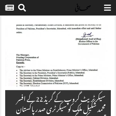
Skip
to
content
سیکرٹریٹ گروپ کے گریڈ 22کے افسر
محمد شکیل ملک کو سیکرٹری صدر پاکستان