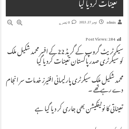
تعینات کردیا گیا
نومبر 27, 2023
admin
0 تبصرے
Post Views:
284
سیکرٹریٹ گروپ کے گریڈ 22کے افسر محمد شکیل ملک
کو سیکرٹری صدر پاکستان تعینات کردیا گیا
محمد شکیل ملک سیکرٹری پارلیمانی افئیرز خدمات سر انجام
دے رہے تھے ۔
تعیناتی کا نوٹیفکیشن بھی جاری کر دیا گیا ہے