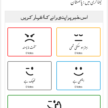
کیٹاگری میں :
پاکستان
اس خبر پر اپنی رائے کا اظہار کریں
بہتر ہو سکتی تھی
سخت نا پسند
0 Votes
0 Votes
اچھی ہے
ٹھیک ہے
0 Votes
0 Votes