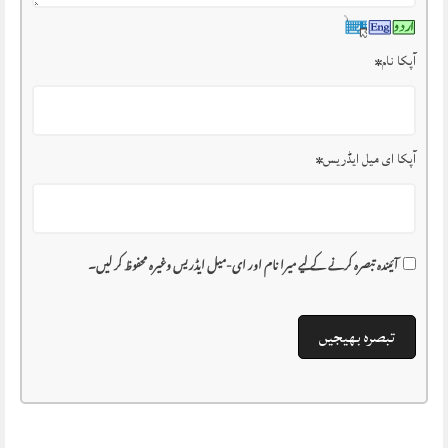
آپکا نام
*
آپکا ای میل ایڈریس
*
آئیندہ تبصرہ کرنے کے لیے میرا نام اور ای-میل ایڈریس وغیرہ محفوظ کر لیں۔