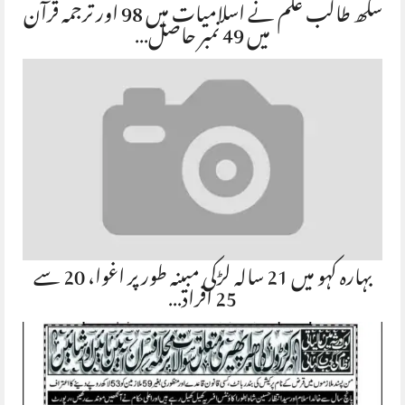
سکھ طالب علم نے اسلامیات میں 98 اور ترجمہ قرآن
میں 49 نمبر حاصل…
بہارہ کہو میں 21 سالہ لڑکی مبینہ طور پر اغوا، 20 سے
25 افراد…