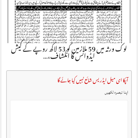
لوک ورثہ میں 59 ملازمین کو 53 لاکھ روپے کے کیش
ایڈوانس کا انکشاف،…
آپکا ای میل ایڈریس شائع نہیں کیا جائے گا
اپنا تبصرہ لکھیں