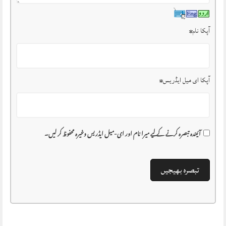
آپکا نام
*
آپکا ای میل ایڈریس
*
آئیندہ تبصرہ کرنے کے لیے میرا نام اور ای-میل ایڈریس وغیرہ محفوظ کر لیں۔