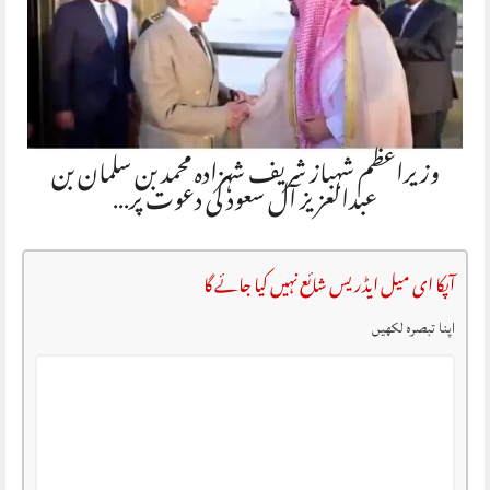
وزیراعظم شہباز شریف شہزادہ محمد بن سلمان بن
عبدالعزیز آل سعود کی دعوت پر…
آپکا ای میل ایڈریس شائع نہیں کیا جائے گا
اپنا تبصرہ لکھیں