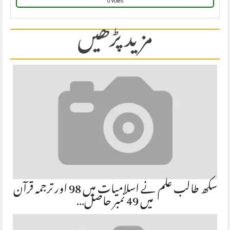
0 Votes
مزید پڑھیں
سکھ طالب علم نے اسلامیات میں 98 اور ترجمہ قرآن
میں 49 نمبر حاصل…