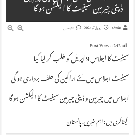
ڈپٹی چیرمین سینیٹ کا الیکشن ہو گا
اپریل 7, 2024
admin
0 تبصرے
Post Views:
242
سینیٹ کا اجلاس 9 اپریل کو طلب کر لیا گیا
سینیٹ اجلاس میں نئے اراکین کی حلف برداری ہو گی
اجلاس میں چیرمین و ڈپٹی چیرمین سینیٹ کا الیکشن ہو گا
کیٹاگری میں :
اہم خبریں
،
پاکستان