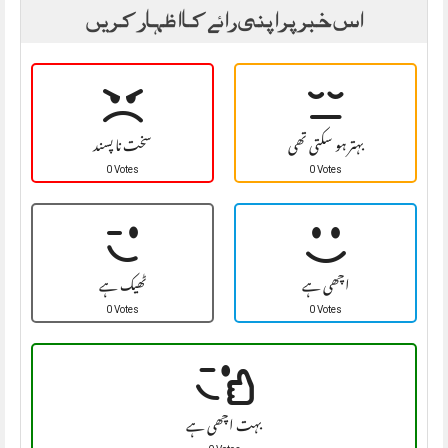
اس خبر پر اپنی رائے کا اظہار کریں
بہتر ہو سکتی تھی
سخت نا پسند
0 Votes
0 Votes
اچھی ہے
ٹھیک ہے
0 Votes
0 Votes
بہت اچھی ہے