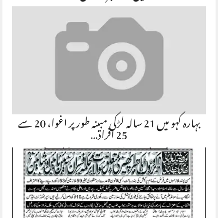
بہارہ کہو میں 21 سالہ لڑکی مبینہ طور پر اغوا، 20 سے
25 افراد…