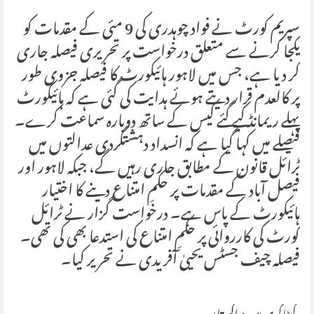
سپریم کورٹ نے فواد چوہدری کی 9 مئی کے مقدمات کو
یکجا کرنے سے متعلق درخواست پر تحریری فیصلہ جاری
کر دیا ہے، جس میں لاہور ہائیکورٹ کا فیصلہ جزوی طور
پر کالعدم قرار دیتے ہوئے ہدایت کی گئی ہے کہ ہائیکورٹ
پہلے ریمانڈ کیے گئے کیس کے ساتھ دوبارہ سماعت کرے۔
فیصلے میں کہا گیا ہے کہ انسداد دہشتگردی عدالتوں میں
ٹرائل قانون کے مطابق جاری رہیں گے، جبکہ لاہور اور
فیصل آباد کے مقدمات پر حکمِ امتناع دینے کا اختیار
ہائیکورٹ کے پاس ہے۔ درخواست گزار نے ٹرائل
کورٹ کی کارروائی پر حکمِ امتناع کی استدعا بھی کی تھی۔
فیصلہ چیف جسٹس یحییٰ آفریدی نے تحریر کیا۔