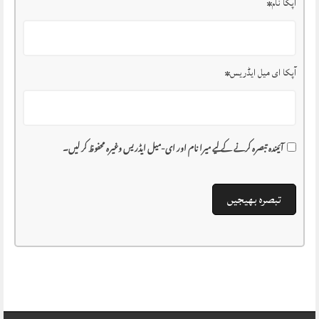
آپکا نام
*
آپکا ای میل ایڈریس
*
آئیندہ تبصرہ کرنے کے لیے میرا نام اور ای-میل ایڈریس وغیرہ محفوظ کر لیں۔