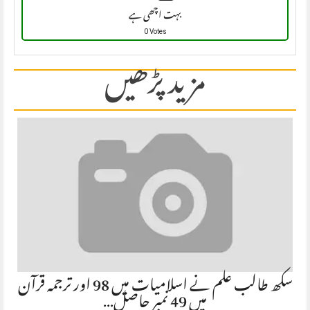
بہت اچھی ہے
0 Votes
مزید پڑھیں
سکھ طالب علم نے اسلامیات میں 98 اور ترجمہ قرآن
میں 49 نمبر حاصل…