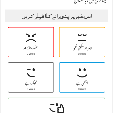
کیٹاگری میں :
پاکستان
اس خبر پر اپنی رائے کا اظہار کریں
بہتر ہو سکتی تھی
سخت نا پسند
0 Votes
0 Votes
اچھی ہے
ٹھیک ہے
0 Votes
0 Votes