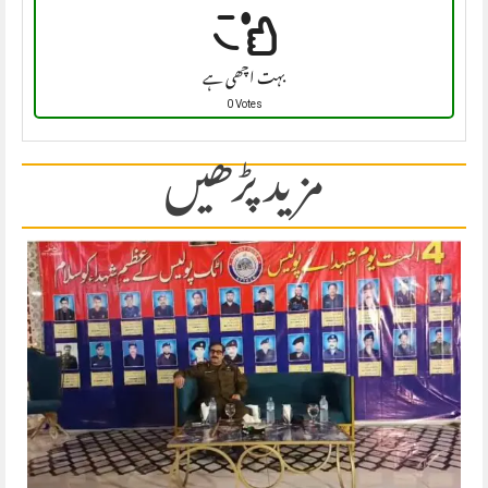
بہت اچھی ہے
0 Votes
مزید پڑھیں