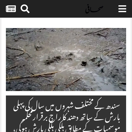
Skip
to
content
سندھ کے مختلف شہروں میں سال کی پہلی
بارش کے ساتھ دھند کا راج برقرارمحکمہ
موسمیات کے مطابق ہلکی ہلکی بارش ہوگی،