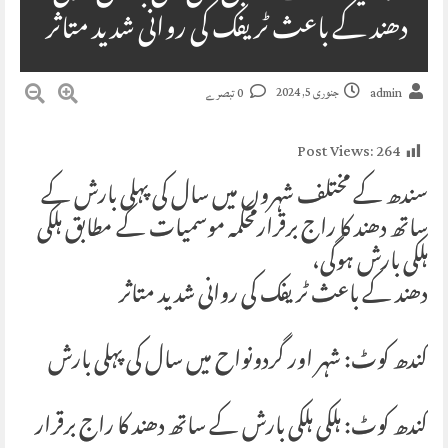
دھند کے باعث ٹریفک کی روانی شدید متاثر
جنوری 5, 2024
admin
0 تبصرے
Post Views:
264
سندھ کے مختلف شہروں میں سال کی پہلی بارش کے
ساتھ دھند کا راج برقرارمحکمہ موسمیات کے مطابق ہلکی
ہلکی بارش ہوگی،
دھند کے باعث ٹریفک کی روانی شدید متاثر
کندھ کوٹ: شہر اور گردونواح میں سال کی پہلی بارش
کندھ کوٹ: ہلکی ہلکی بارش کے ساتھ دھند کا راج برقرار