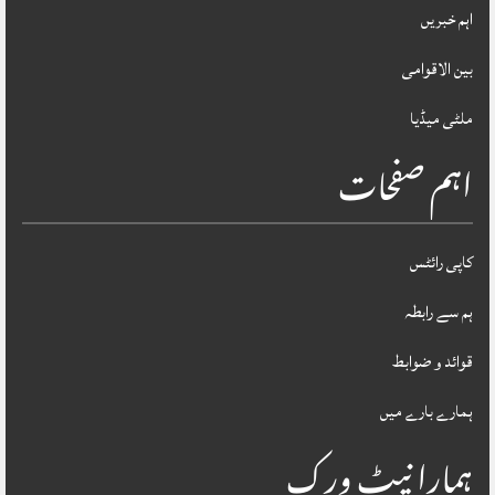
اہم خبریں
بین الاقوامی
ملٹی میڈیا
اہم صفحات
کاپی رائٹس
ہم سے رابطہ
قوائد و ضوابط
ہمارے بارے میں
ہمارا نیٹ ورک