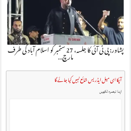
پشاور: پی ٹی آئی کا جلسہ، 27 ستمبر کو اسلام آباد کی طرف
مارچ…
آپکا ای میل ایڈریس شائع نہیں کیا جائے گا
اپنا تبصرہ لکھیں