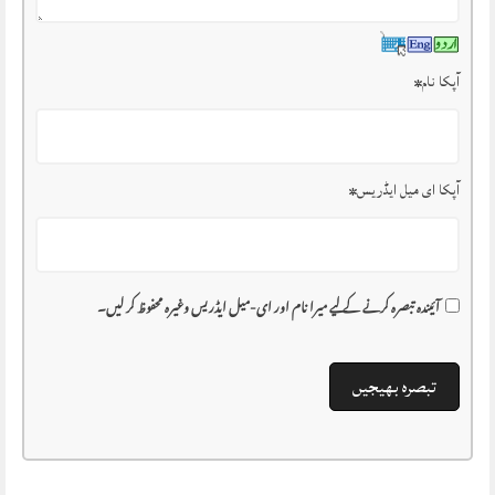
آپکا نام
*
آپکا ای میل ایڈریس
*
آئیندہ تبصرہ کرنے کے لیے میرا نام اور ای-میل ایڈریس وغیرہ محفوظ کر لیں۔