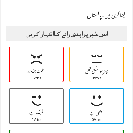
کیٹاگری میں :
پاکستان
اس خبر پر اپنی رائے کا اظہار کریں
بہتر ہو سکتی تھی
سخت نا پسند
0 Votes
0 Votes
اچھی ہے
ٹھیک ہے
0 Votes
0 Votes