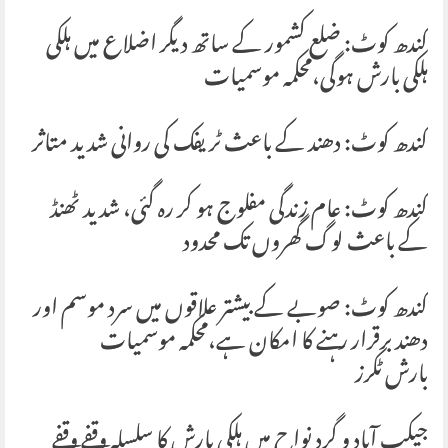
کندھ کوٹ: ضلع کشمور کے ساتھ دیگر اضلاع میں ہلکی
ہلکی بارش ہوگی،محکمہ موسمیات
کندھ کوٹ: دھند کے باعث ٹریفک کی روانی شدید متاثر
کندھ کوٹ: عام زندگی مفلوج ہو کر رہ گئی، شدید ٹھنڈ
کے باعث لوگ گھروں تک محدود
کندھ کوٹ: صوبے کے بیشتر علاقوں میں سرد موسم اور
دھند برقرار رہنے کا امکان ہے،محکمہ موسمیات
بارش ٹکرز
جیکب آباد و گرد نواح میں ہلکی بارش کا سلسلہ وقفے وقفے