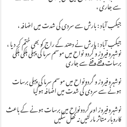
سے جاری ،
جیکب آباد : بارش سے سردی کی شدت میں اضافہ ،
جیکب آباد : بارش نے دھند کے راج کو بھی ختم کر دیا ،
نوشہروفیروز و گردو نواح میں موسم سرما کی پہلی ہلکی ہلکی
برسات وقفے وقفے سے جاری
نوشہروفیروز و گردونواح میں موسم سرما کی پہلی برسات
ہونے سے سردی کی شدت میں اضافہ ہوگیا
نوشہروفیروز اور گردونواح میں برسات ہونے کے باعث
کاروبار متاثر مارکٹیں نہ کھل سکیں