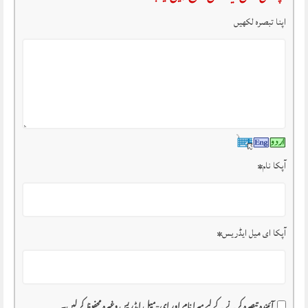
اپنا تبصرہ لکھیں
آپکا نام
*
آپکا ای میل ایڈریس
*
آئیندہ تبصرہ کرنے کے لیے میرا نام اور ای-میل ایڈریس وغیرہ محفوظ کر لیں۔