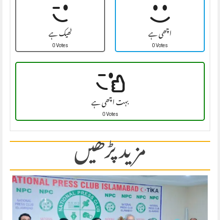
اچھی ہے
ٹھیک ہے
0 Votes
0 Votes
بہت اچھی ہے
0 Votes
مزید پڑھیں