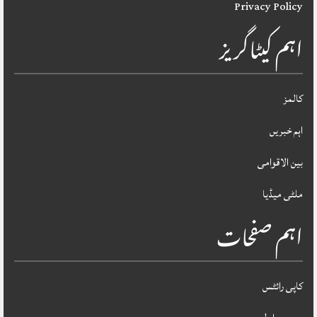
Privacy Policy
اہم کیٹاگریز
کالمز
اہم خبریں
بین الاقوامی
ملٹی میڈیا
اہم صفحات
کاپی رائٹس