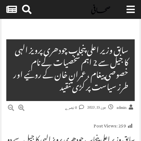
Skip
to
content
سابق وزیر اعلی پنجاب چودھری پرویز الہی
کا جیل سے 2 اہم شخصیات کے نام
خصوصی پیغام ، عمران خان کے روئیے اور
طرز سیاست پر کڑی تنقید
جون 15, 2023
admin
0 تبصرے
Post Views:
259
سابق وزیر اعلی پنجاب چودھری پرویز الہی کا جیل سے دو