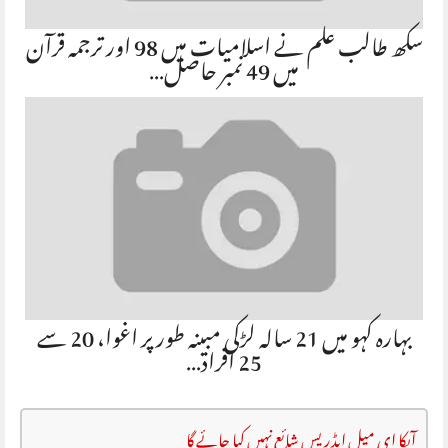
سکھ طالب علم نے اسلامیات میں 98 اور ترجمہ قرآن
میں 49 نمبر حاصل…
بہارہ کہو میں 21 سالہ لڑکی مبینہ طور پر اغوا، 20 سے
25 افراد…
آپکا ای میل ایڈریس شائع نہیں کیا جائے گا