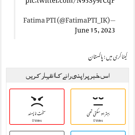
pic.twitter.com/N93Sy9rCqF
— Fatima PTI (@FatimaPTI_IK)
June 15, 2023
کیٹاگری میں :
پاکستان
اس خبر پر اپنی رائے کا اظہار کریں
بہتر ہو سکتی تھی
سخت نا پسند
0 Votes
0 Votes