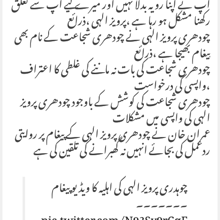
آپ نے اپنا رویہ بدلا نہیں اور میرے لیے آپ سے تعلق
رکھنا مشکل ہو رہا ہے ،پرویز الہی ،ذرائع
چودھری پرویز الہی نے چودھری شجاعت کے نام بھی
پیغام بھیجا ہے ،ذرائع
چودھری شجاعت کی بات نہ ماننے کی غلطی کا اعتراف
،واپسی کی درخواست
چودھری شجاعت کی کوشش کے باوجود چودھری پرویز
الہی کی واپسی میں مشکلات
عمران خان نے چودھری پرویز الہی کے پیغام پر روایتی
ردعمل کی بجائے انہیں نہ گھبرانے کی تلقین کی ہے
چوہدری پرویز الہی کی اہلیہ کا ویڈیو پیغام
۔۔۔۔۔۔۔