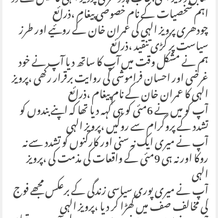
اہم شخصیات کے نام خصوصی پیغام ،ذرائع
چودھری پرویز الہی کی عمران خان کے روئیے اور طرز
سیاست پر کڑی تنقید ،ذرائع
ہم نے مشکل وقت میں آپ کا ساتھ دیا آپ نے خود
غرضی اور احسان فراموشی کی روایت برقرار رکھی ،پرویز
الہی کا عمران خان کے نام پیغام ،ذرائع
آپ کو میں نے 6مئی کو ہی کہہ دیا تھا کہ اپنے بندوں کو
تشدد کے پروگرام سے روکیں ،پرویز الہی
آپ نے میری ایک نہ سنی اور کارکنوں کو تشدد سے نہ
روکا اور نہ ہی 9مئی کے واقعات کی مذمت کی ،پرویز
الہی
آپ نے میری پوری سیاسی زندگی کے برعکس مجھے فوج
کی مخالف صف میں کھڑا کر دیا ،پرویز الہی