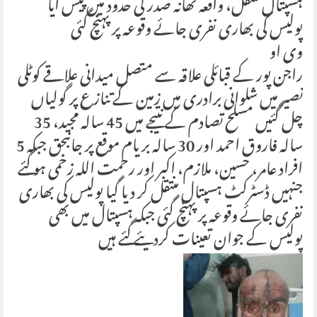
ہسپتال منتقل، واقعہ تھانہ صدر کی حدود میں پیش آیا
پولیس کی بھاری نفری جائے وقوعہ پر پہنچ گئی
وی او
راجن پور کے قبائلی علاقہ سے متصل میدانی علاقے کوٹلی
نصیر میں شلوانی برادری میں زمین کے تنازع پر گولیاں
چل گئیں مسلح تصادم کے نتیجے میں 45 سالہ مجید، 35
سالہ فاروق احمد اور 30 سالہ بریام موقع پر جانبحق جبکہ 5
افراد عامر، حسین، ملازم، اکبر اور رحمت اللہ زخمی ہو گئے
جنہیں ڈسٹرکٹ ہسپتال منتقل کر دیا گیا پولیس کی بھاری
نفری جائے وقوعہ پر پہنچ گئی جبکہ ہسپتال میں بھی
پولیس کے جوان تعینات کردیئے گئے ہیں