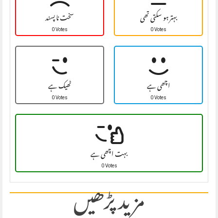
بہتر ہو سکتی تھی
سخت نا پسند
0 Votes
0 Votes
اچھی ہے
ٹھیک ہے
0 Votes
0 Votes
بہت اچھی ہے
0 Votes
مزید پڑھیں