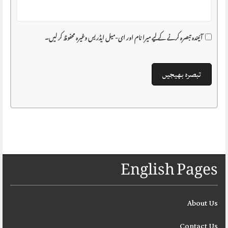
آئیندہ تبصرہ کرنے کے لیے میرا نام اور ای-میل ایڈریس وغیرہ محفوظ کر لیں۔
English Pages
About Us
Contact Us