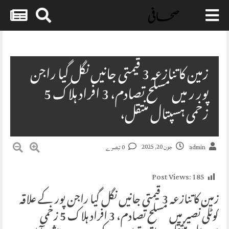
Skip
to
content
زمین کا تنازعہ 3 قیمتی جانیں نگل گیا راجن
پور ر میں مسلح تصادم، 3 افراد ہلاک 5
زخمی ہسپتال منتقل،
جون 20, 2025
admin
0 تبصرے
Post Views:
185
زمین کا تنازعہ 3 قیمتی جانیں نگل گیا راجن پور کے علاقہ
کوٹلی نصیر میں مسلح تصادم، 3 افراد ہلاک 5 زخمی