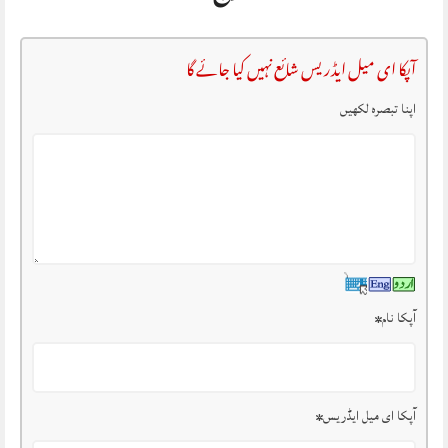
آپکا ای میل ایڈریس شائع نہیں کیا جائے گا
اپنا تبصرہ لکھیں
آپکا نام
*
آپکا ای میل ایڈریس
*