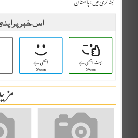
کیٹاگری میں :
پاکستان
اس خبر پر اپنی
بہت اچھی ہے
اچھی ہے
0 Votes
0 Votes
مزید