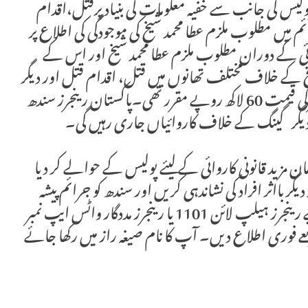
لیس کی جانب سے خفیہ معلومات کی بنیاد پرقتل،اقدام
م میں مطلوب ملزم عطا محمد شیخ کی موجودگی کی اطلاع پر
اروائی کے دوران مطلوب ملزم عطا محمد شیخ اور اس کے
د شیخ کے خلاف مختلف تھانوں میں قتل، اقدام قتل اور دیگر
جرائم کی33 ایف آئی آر درج ہیں جبکہ ملزم کے سرکی قیمت 60 لاکھ روپے مقرر تھی۔پاکستان رینجرز سندھ
 دیگر گینگ کے خلاف کاروائیاں جاری رہیں گی۔
امان مزید قانونی کاروائی کے لیئے پولیس کے حوالے کر دیا
ر بااثر افراد کی نشاندہی کریں اور سندھ کو جرائم پیشہ
افراد سے پاک کرنے میں سندھ رینجرز کی مدد کے لیے رینجرز ہیلپ لائن 1101 یا رینجرز مددگار واٹس ایپ نمبر
 کے ذریعے فوری اطلاع دیں۔ آپ کا نام صیغہ راز میں رکھا جائے