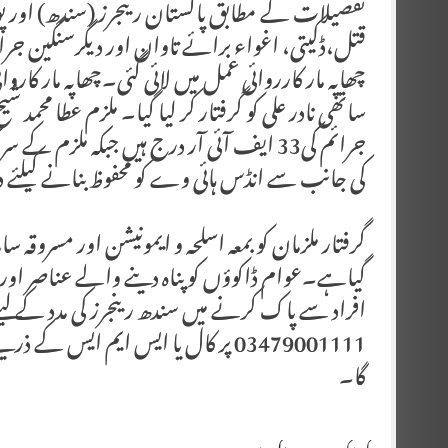
تفصیلات کے مطابق پاکستان رینجرز (سندھ) اور پو
قتل،ڈکیتی، اغواء برائے تاوان اور دیگرسنگین جرائ
چھاپہ مار کارروائی عمل میں لائی گئی۔چھاپہ مار ک
ساتھی نادر علی کو گرفتار کر لیا گیا۔ ملزم عطا محم
کی جانب سے انڈس ہائی وے کو محفوظ بنانے کیلئے
گرفتار ملزمان کو بمعہ اسلحہ و ایمونیشن اور مسروقہ س
گیاہے۔عوام ڈاکوؤں کو پناہ دینے والے عناصر اور دیگ
03479001111 پر کال یا ایس ایم ایس
گا۔