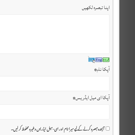
اپنا تبصرہ لکھیں
آپکا نام
*
آپکا ای میل ایڈریس
*
آئیندہ تبصرہ کرنے کے لیے میرا نام اور ای-میل ایڈریس وغیرہ محفوظ کر لیں۔