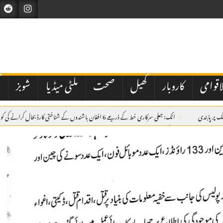
اقوامی
کاروبار
کھیل
صحت
ملٹی میڈیا
شوبز
ت
اٹک: جعلی سرکاری خط کے ذریعے 6 افغان باشندوں کے شناختی کارڈ بحال کرانے کی کوشش ناکام، مقدمہ درج
سے بھرے ڈمپر کی ٹکر، 38 سالہ موٹرسائیکل سوار جاں بحق