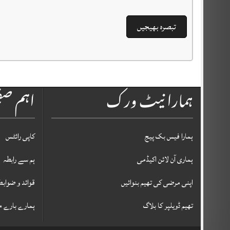
ہمارا نیٹ ورک
اہم ص
ہمارا فیس بک پیج
کاپی رائٹس
ہماری آن لائن اکیڈمی
ہم سے رابطہ
اپنی مرضی کی تھیم بنوائیں
قوائد و ضوابط
تھیم ڈویلپر کا بلاگ
ہمارے بارے م