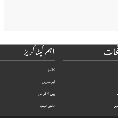
فحات
اہم کیٹاگریز
کالمز
اہم خبریں
بین الاقوامی
یں
ملٹی میڈیا