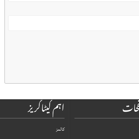
فحات
اہم کیٹاگریز
کالمز