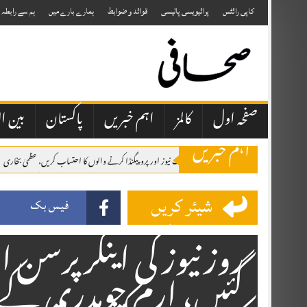
Skip
to
کاپی رائٹس
پرائیویسی پالیسی
قوائد و ضوابط
ہمارے بارے میں
ہم سے رابطہ
content
صفحہ اول
کالمز
اہم خبریں
پاکستان
بین ال
اہم خبریں
صحافتی تنظیمیں خود فیک نیوز اور پروپیگنڈا کرنے والوں کا احتساب کریں، عظمیٰ بخاری
ایران کے ہمسایہ ممالک نے دشمن عناصر کو اپنی سرزمین استعمال نہیں کرنے دی، صد
شیئر کریں
وزیراعظم شہباز شریف شہزادہ محمد بن سلمان بن عبدالعزیز آل سعود کی دعوت پر سعو
فیس بک
روز نیوز کی اینکر پرسن 