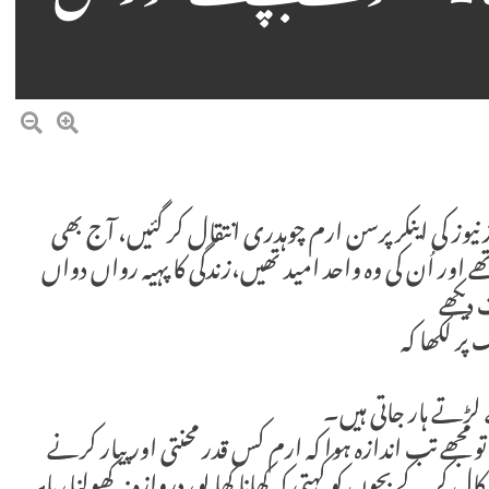
وز کی اینکر پرسن ارم چوہدری انتقال کر گئیں، آج بھی
رم چوہدری کے 2 چھوٹے بچے تھے اور اُن کی وہ واحد امید تھیں،زندگی کا پہیہ رواں دواں
دیکھے
ر لکھا کہ
تے ہار جاتی ہیں۔
 مجھے تب اندازہ ہوا کہ ارم کس قدر محنتی اور پیار کرنے