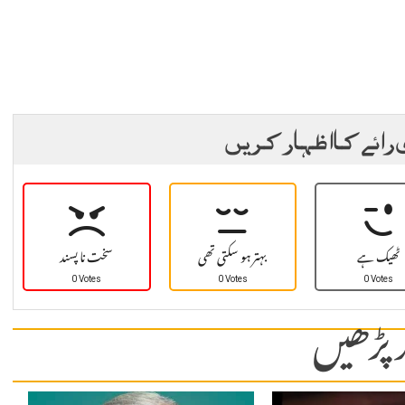
 رائے کا اظہار کریں
ٹھیک ہے
بہتر ہو سکتی تھی
سخت نا پسند
0 Votes
0 Votes
0 Votes
 پڑھیں