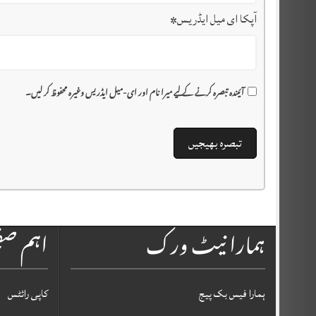
آپکا ای میل ایڈریس
*
آئیندہ تبصرہ کرنے کے لیے میرا نام اور ای-میل ایڈریس وغیرہ محفوظ کر لیں۔
ہمارا نیٹ ورک
اہم ص
ہمارا فیس بک پیج
کاپی رائٹس