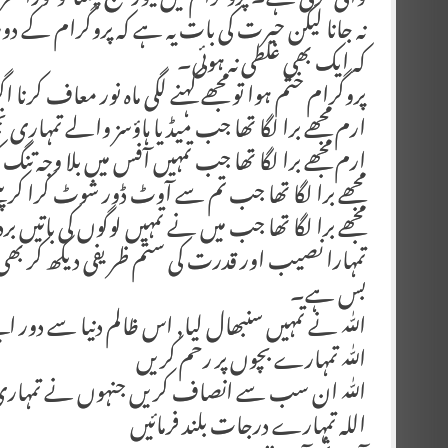
والی لڑکی ہے۔ پروگرام میں نیوز پیکج چلتا تو فوراً گھر ک
نہ جانا لیکن حیرت کی بات یہ ہے کہ پروگرام کے دور
کہ ایک بھی غلطی نہ ہوئی۔
پروگرام ختم ہوا تو مجھے کہنے لگی ماہ نور معاف کرنا ا
ارم مجھے برا لگا تھا جب میڈیا ہاؤسز والے تمہاری 
ارم مجھے برا لگا تھا جب تمہیں آفس میں بلا وجہ تنگ ک
مجھے برا لگا تھا جب تم سے آوٹ ڈور شوٹ کرا کر پی
مجھے برا لگا تھا جب میں نے تمہیں لوگوں کی باتیں 
تمہارا نصیب اور قدرت کی ستم ظریفی دیکھ کر بھی 
بس ہے۔
اللّٰہ نے تمہیں سنبھال لیا, اس ظالم دنیا سے دور اپ
اللّٰہ تمہارے بچوں پر رحم کریں
اللّٰہ ان سب سے انصاف کریں جنہوں نے تمہاری 
اللہ تمہارے درجات بلند فرمائیں