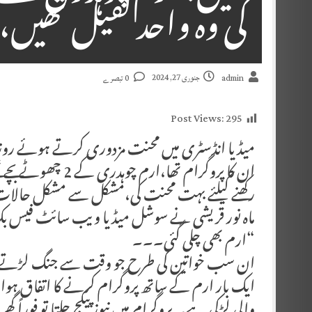
کی وہ واحد کفیل تھیں،
جنوری 27, 2024
admin
0 تبصرے
Post Views:
295
میڈیا انڈسٹری میں محنت مزدوری کرتے ہوئے روز نی
ان کا پروگرام تھا،ا
رکھنے کیلئے بہت محنت کی،مشکل سے مشکل حالات 
ماہ نور قریشی نے سوشل میڈیا ویب سائٹ فیس بک پ
“ارم بھی چلی گئی۔۔۔
ان سب خواتین کی طرح جو وقت سے جنگ لڑتے لڑ
ایک بار ارم کے ساتھ پروگرام کرنے کا اتفاق ہوا تو