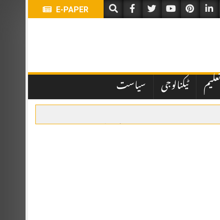
E-PAPER
علیم
ٹیکنالوجی
سیاست
یں تاخیر نے انتظامی اور قانونی پہلوؤں پر سوالات کھڑے کر دیے ہیں۔