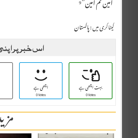
آمین ثم آمین”⁹
کیٹاگری میں :
پاکستان
اس خبر پر اپنی
بہت اچھی ہے
اچھی ہے
0 Votes
0 Votes
مزید