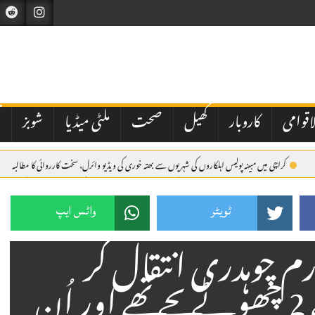
اقوامی
کاروبار
کھیل
صحت
ملٹی میڈیا
شوبز
ت
کراچی میں مبینہ پولیس اہلکاروں کی شہریوں سے بھتہ خوری کی ویڈیو وائرل، سخت کارروائی کا مطالبہ
ر پزشکیان
اسلام آباد: وفاقی حکومت کی جانب سے نیشنل بینک آف پاکستان کے نئے صدر کی تعیناتی م
دی عرب پہنچ گئے۔
ٹویٹر
واٹس ایپ
ارم چوہدری انتقال کر
گئیں، ارم چوہدری کے 2 چھوٹے بچے تھے اور اُن