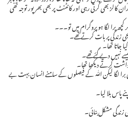
ال کر کے بچوں کو کہتی کہ کھانا کھا لو، دروازہ نہ کھولنا، باہر
ان کالز بھی کرتی رہی اور کانٹنٹ پر بھی بھرپور توجہ تھی
گر کچھ برا لگا ہو پروگرام میں تو۔۔۔
نجی زندگی پر بات کرتے تھے۔
یا جاتا تھا۔
سے نہیں دیے گئے تھے۔
برداشت کرتے دیکھا تھا۔
برا لگا لیکن اللّٰہ کے فیصلوں کے سامنے انسان بہت بے
نے پاس بلا لیا۔
زندگی مشکل بنائی۔