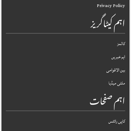
Privacy Policy
اہم کیٹاگریز
کالمز
اہم خبریں
بین الاقوامی
ملٹی میڈیا
اہم صفحات
کاپی رائٹس