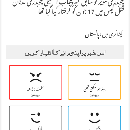
چوہدری تنویر کو سابق ممبر پنجاب اسمبلی چوہدری عدنان
قتل کیس میں 17 جون کو گرفتار کیا گیا تھا
کیٹاگری میں :
پاکستان
اس خبر پر اپنی رائے کا اظہار کریں
بہتر ہو سکتی تھی
سخت نا پسند
0 Votes
0 Votes