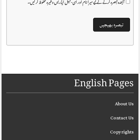
آئیندہ تبصرہ کرنے کے لیے میرا نام اور ای-میل ایڈریس وغیرہ محفوظ کر لیں۔
English Pages
About Us
Contact Us
Copyrights