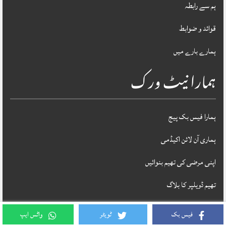
ہم سے رابطہ
قوائد و ضوابط
ہمارے بارے میں
ہمارا نیٹ ورک
ہمارا فیس بک پیج
ہماری آن لائن اکیڈمی
اپنی مرضی کی تھیم بنوائیں
تھیم ڈویلپر کا بلاگ
فیس بک
ٹویٹر
واٹس ایپ
Theme Designed & Developed By
STYLOTHEMES