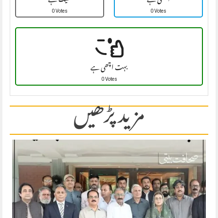
اچھی ہے
ٹھیک ہے
0 Votes
0 Votes
بہت اچھی ہے
0 Votes
مزید پڑھیں