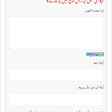
آپکا ای میل ایڈریس شائع نہیں کیا جائے گا
اپنا تبصرہ لکھیں
آپکا نام
*
آپکا ای میل ایڈریس
*