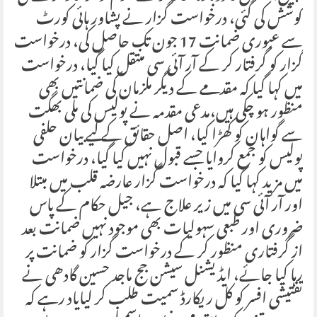
کوشش کی گئی، درخواست گزار نے پشاور ہائی کورٹ
سے عبوری ضمانت 17 جون تک حاصل کی، درخواست
گزار کو گرفتار کر کے آر آئی سی منتقل کیا گیا، درخواست
میں کہا گیا کہ مقدمے کے دیگر ملزمان کی ضمانتیں بھی
منظور ہو چکی ہیں،مدعی مقدمہ نے پولیس کی ملی بھگت
سے گواہان کو کھڑا کیا، اصل حقائق کے لیے بیان حلفی
پولیس کو جمع کروایا جسے قبول نہیں کیا گیا، درخواست
میں مزید کہا گیا کہ درخواست گزار عارضہ قلب میں مبتلا
اور آر آئی سی میں زیر علاج ہے، جیل حکام کے پاس
ضروری اور طبعی سہولیات بھی موجود نہیں ضمانت بعد
از گرفتاری منظور کر کے درخواست گزار کو ضمانت پر
رہا کیا جائے، ایڈیشنل سیشن جج ماجد حسین گادھی نے
تفتیشی افسر کو کل ریکارڈ سمیت طلب کر لیایاد رہے کہ