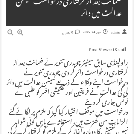
ضمانت بعد از گرفتاری درخواست سیشن
عدالت میں دائر
جون 24, 2025
admin
0 تبصرے
Post Views:
154
راولپنڈی سابق سینیٹر چوہدری تنویر نے ضمانت بعد از
گرفتاری درخواست دائر کر دی چوہدری تنویر نے
درخواست اپنے وکلاء کے ذریعے سیشن عدالت میں دائر
کی گئ عدالت نے فریقین اور تفتیشی افسر کو طلبی کے
نوٹس جاری کر دیئے
درخواست میں موقف اختیار کیا گیا کہ ملزم پر لگائے گئے
الزامات من گھڑت ہیں، استغاثہ کے پاس کوئی شواہد
نہیں،تفتیش کا دوبارہ آغاز کر کے ملزم کو گرفتار کرنے کی