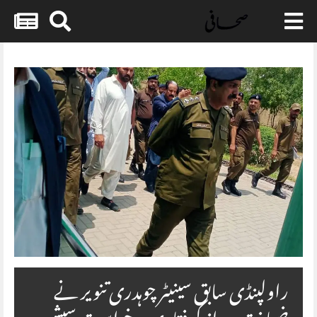
Skip
to
content
راولپنڈی سابق سینیٹر چوہدری تنویر نے