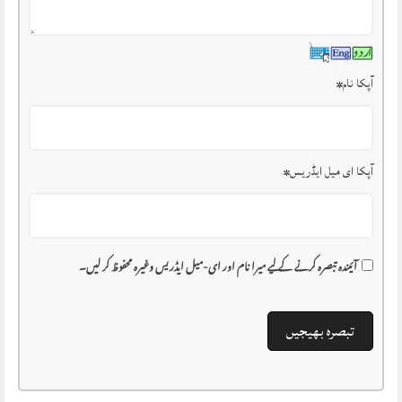
آپکا نام
*
آپکا ای میل ایڈریس
*
آئیندہ تبصرہ کرنے کے لیے میرا نام اور ای-میل ایڈریس وغیرہ محفوظ کر لیں۔