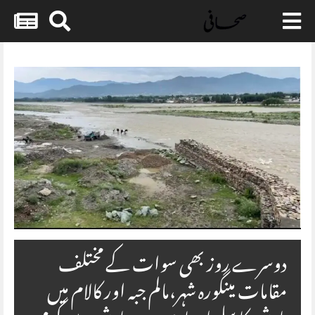
Skip
to
content
دوسرے روز بھی سوات کے مختلف
مقامات مینگورہ شہر،مالم جبہ اور کالام میں