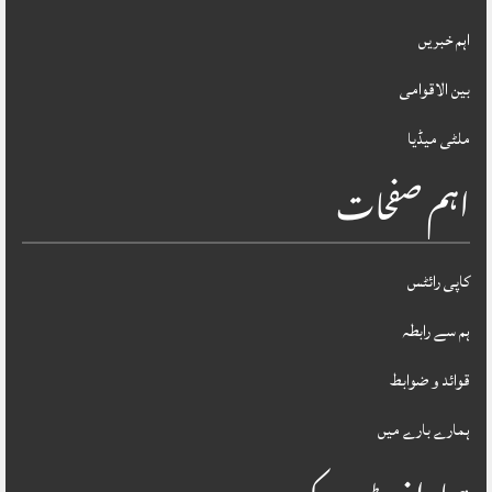
اہم خبریں
بین الاقوامی
ملٹی میڈیا
اہم صفحات
کاپی رائٹس
ہم سے رابطہ
قوائد و ضوابط
ہمارے بارے میں