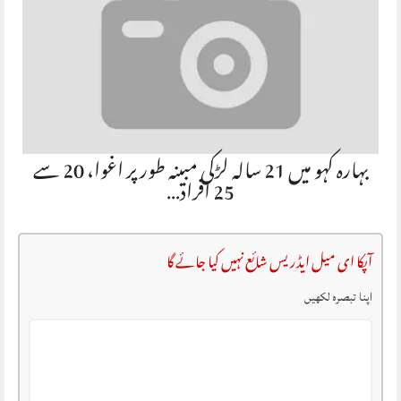
بہارہ کہو میں 21 سالہ لڑکی مبینہ طور پر اغوا، 20 سے
25 افراد…
آپکا ای میل ایڈریس شائع نہیں کیا جائے گا
اپنا تبصرہ لکھیں