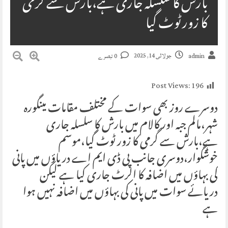
بارش کا سلسلہ جاری ہے،بارش سے گرمی
کا زور ٹوٹ گیا
جولائی 14, 2025
admin
0 تبصرے
Post Views:
196
دوسرے روز بھی سوات کے مختلف مقامات مینگورہ
شہر،مالم جبہ اور کالام میں بارش کا سلسلہ جاری
ہے،بارش سے گرمی کا زور ٹوٹ گیا،موسم
خوشگوار،دوسری جانب پی ڈی ایم اے دریاؤں میں پانی
کی بہاؤں میں اضافہ کا الرٹ جاری کیا ہے لیکن
دریائے سوات میں پانی کی بہاؤں میں اضافہ نہیں ہوا
ہے