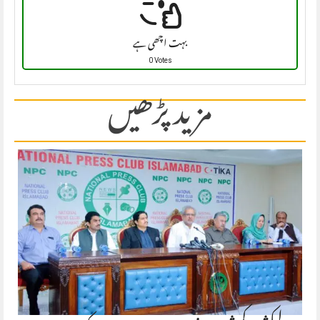
بہت اچھی ہے
0 Votes
مزید پڑھیں