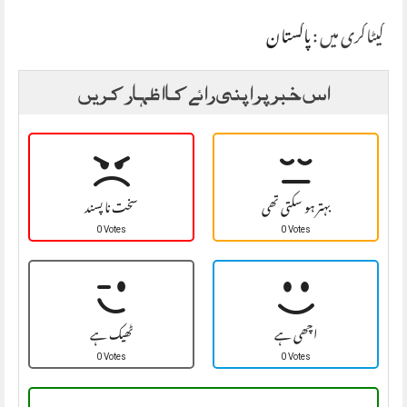
کیٹاگری میں :
پاکستان
اس خبر پر اپنی رائے کا اظہار کریں
بہتر ہو سکتی تھی
سخت نا پسند
0 Votes
0 Votes
اچھی ہے
ٹھیک ہے
0 Votes
0 Votes