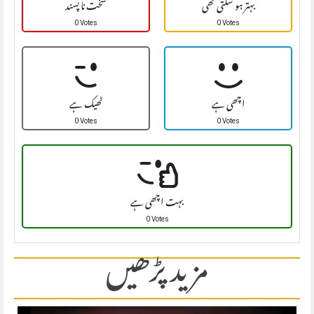
بہتر ہو سکتی تھی
سخت نا پسند
0 Votes
0 Votes
اچھی ہے
ٹھیک ہے
0 Votes
0 Votes
بہت اچھی ہے
0 Votes
مزید پڑھیں