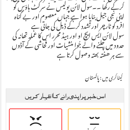
کرکے رکھا ۔۔سول لائن پولیس نے سرکٹ ہاوّس کو
اپنی نجی جیل بنایا ہوا ہے جہاں معصوم اور بے گناہ
افرد کو ٹارچر اور تشدد کرکے ڈیل کی جاتی ہے
سول لائن ایس ایچ او اور ہیڈ محرر اس کا عملہ تھانہ کی
حدود میں چلنے والے جُوا منشیات اور فحاشی کے آڈوں
سے ہر ھفتہ بھتہ وصول کرتا ہے
کیٹاگری میں :
پاکستان
اس خبر پر اپنی رائے کا اظہار کریں