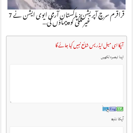
قراقرم سرچ آپریشن: پاکستان آرمی ایوی ایشن نے 7
غیر ملکی کوہ پیماؤں کی…
آپکا ای میل ایڈریس شائع نہیں کیا جائے گا
اپنا تبصرہ لکھیں
آپکا نام
*