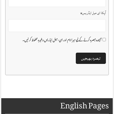
آپکا ای میل ایڈریس
*
آئیندہ تبصرہ کرنے کے لیے میرا نام اور ای-میل ایڈریس وغیرہ محفوظ کر لیں۔
English Pages