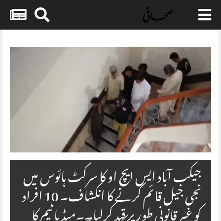
Skip
to
content
جیکب آباد ایس ایچ او کا سرکٹ ہائوس میں
نجی جیل قائم کرنے کا انکشاف۔ 10 افراد
کو غیر قانونی طور پر قید کرلیا۔۔میڈیا ٹیم کا