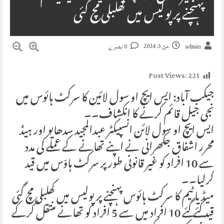
پہنچنے پر پولیس میں کھلبلی مچ گئی
مئ 5, 2024
admin
0 تبصرے
Post Views:
221
جیکب آباد: ایس ایچ او سول لائین کا سرکٹ ہائوس میں
نجی جیل قائم کرنے کا انکشاف۔۔
ایس ایچ او سول لائن انسپیکٹر عبدالمجید سدھایو اور ہیڈ
محرر اشفاق جکھرانی نے اپنے تھانے کے عملے کی مدد
سے 10 افراد کو غیر قانونی طور پر سرکٹ ہاوّس میں قید
کرلیا۔۔
میڈیا ٹیم کا سرکٹ ہائوس پہنچنے پر پولیس میں کھلبلی مچ گئی
قید کئے گئے 10 افراد میں سے 5 افراد کو تھانے منتقل کرکے