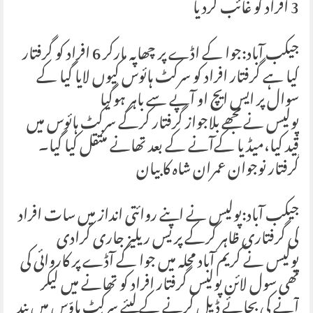
3 افراد کو غائب کردیا
جیکب آباد:جوا کے اڈے پر چھاپہ مارکر 6 افراد کو گرفتار
کیا ہے گرفتار افراد کو سرکٹ ہائوس کیوں لایا گیا کے
سوال پر ایس ایچ او آپے سے باہر ہوگیا
پولیس نے مجھے بلاجواز گرفتار کرکے سرکٹ ہائوس میں
قید کیا،میڈیا کےآنے کے بعد تھانے منتقل کیا گیا۔
گرفتار نوجوان عمران شاہ کا بیان
جیکب آباد:پولیس نے اپنے روائتی انداز میں سات افراد
کی گرفتاری ظاہر کرکے پریس ریلیز جاری کرادی
پولیس نے کریم آباد محلہ میں جوا کے آڈے پر کاروائی کی
تھی سول لائن پولیس گرفتار افراد کو تھانے میں لیکر
آنے کی بجائے ڈیل کرنے کے لیئے سرکٹ ہاوّس میں بند