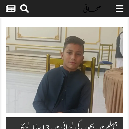
Skip
to
content
جہلم میں بچوں کی لڑائی میں 13سالہ لڑکا