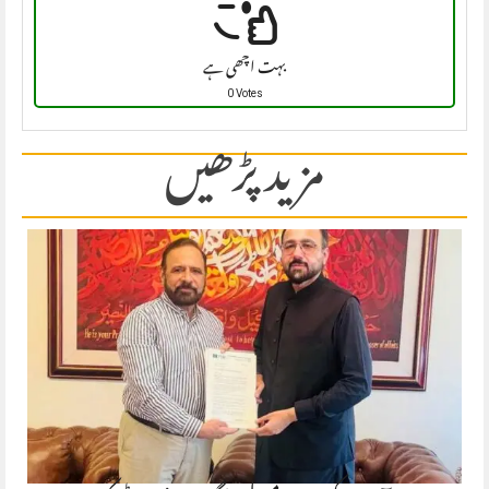
بہت اچھی ہے
0 Votes
مزید پڑھیں