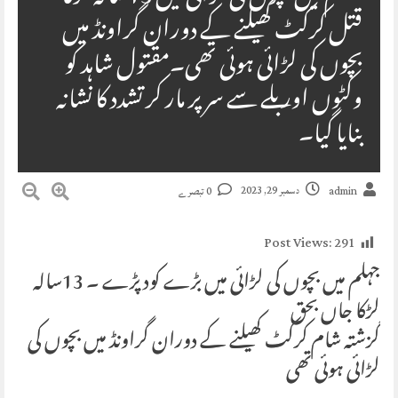
قتل کرکٹ کھیلنے کے دوران گراونڈ میں
بچوں کی لڑائی ہوئی تھی۔مقتول شاہد کو
وکٹوں اور بلے سے سر پر مار کر تشدد کا نشانہ
بنایا گیا۔
دسمبر 29, 2023
admin
0 تبصرے
Post Views:
291
جہلم میں بچوں کی لڑائی میں بڑے کود پڑے ۔ 13سالہ
لڑکا جاں بحق
گزشتہ شام کرکٹ کھیلنے کے دوران گراونڈ میں بچوں کی
لڑائی ہوئی تھی