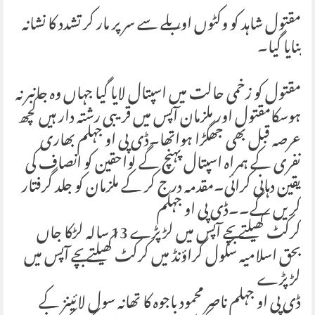
مقتول شاہد کو وکٹوں اور بلے سے سر پر مار کر تشدد کا نشانہ
بنایا گیا۔
مقتول کو زخمی حالت میں اسپتال لایا گیا جہاں وہ جانبر نہ
ہوسکامقتول اور ملزمان آپس میں قریبی رشتہ دار ہیں کچھ
عرصہ قبل بھی جھگڑا ہواتھا۔ڈی پی او جہلم بھاری
نفری کے ہمراہ اسپتال پہنچ گے لواحقین کو انصاف کی
یقین دہانی کرائی۔مقدمہ درج کر کے ملزمان کو جلد گرفتار
کریں گے۔۔ڈی پی او جہلم
کرکٹ کھیلتے بچے آپس میں لڑ پڑے 13 سالہ لڑکا جاں
بحق اسلامیہ سکول گراؤنڈ میں کرکٹ کھیلتے بچے آپس میں
لڑ پڑے
ڈی پی او جہلم ناصر محمود باجوہ کا تھانہ سول لائینز کے