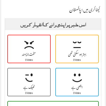
کیٹاگری میں :
پاکستان
اس خبر پر اپنی رائے کا اظہار کریں
بہتر ہو سکتی تھی
سخت نا پسند
0 Votes
0 Votes
اچھی ہے
ٹھیک ہے
0 Votes
0 Votes