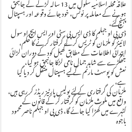
علاقہ محلہ اسلامیہ سکول میں 13 سالہ لڑکے کے جانبحق
ہونے کے معاملہ پر نوٹس، خود جائے وقوعہ اور ہسپتال
پہنچ گئے،
ڈی پی او جہلم کا ڈی ایس پی سٹی اور ایس ایچ او سول
لائینز کو ملزمان کو ٹریس کرکے گرفتار کرنے کا حکم،
ابتدائی اطلاعات کے مطابق کھیل کود کے دوران لڑائی
جھگڑے سے شاہد جمال نامی لڑکا جانبحق ہو گیا،
نعش کو پوسٹ مارٹم کے لیے ہسپتال منتقل کر دیا گیا
ہے،
ملزمان کی گرفتاری کے لئے پولیس پارٹیز ریڈز کر رہی ہیں،
واقع میں ملوث ملزمان کو گرفتار کر کے قانون کے
کٹہرے میں کھڑا کیا جائے گا، ڈی پی او جہلم ناصر محمود
باجوہ