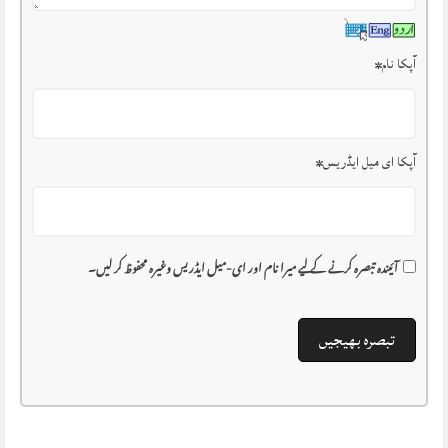
آپکا نام
*
آپکا ای میل ایڈریس
*
آئیندہ تبصرہ کرنے کے لیے میرا نام اور ای-میل ایڈریس وغیرہ محفوظ کر لیں۔