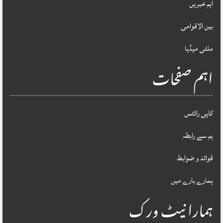
اہم خبریں
بین الاقوامی
ملٹی میڈیا
اہم صفحات
کاپی رائٹس
ہم سے رابطہ
قوائد و ضوابط
ہمارے بارے میں
ہمارا نیٹ ورک