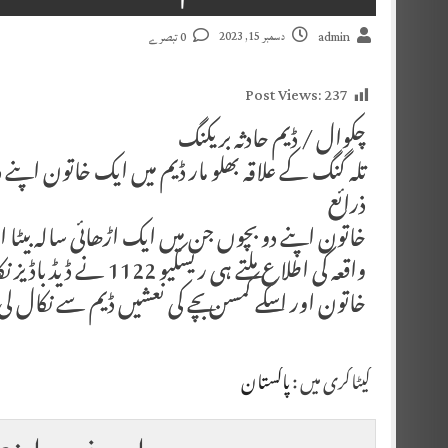
دسمبر 15, 2023
admin
0 تبصرے
Post Views:
237
چکوال / ڈیم حادثہ بریکنگ
تلہ گنگ کے علاقہ بھلو مار ڈیم میں ایک خاتون اپن
ذرائع
خاتون اپنے دو بچوں جن میں ایک اڑھائی سالہ بیٹا ا
واقعہ کی اطلاع ملتے ہی ریسکیو 1122 نے ڈیڈ باڈیز نکالنے کے لیے ریسکیو آپریشن شروع کر دیا ،
خاتون اور اسکے کمسن بچے کی نعشیں ڈیم سے نکال لی 
کیٹاگری میں :
پاکستان
اس خبر پر اپنی