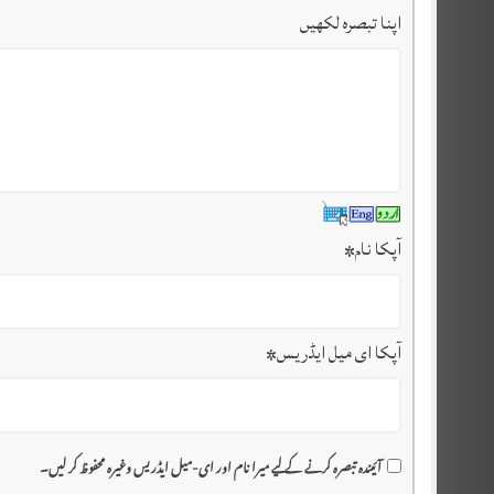
اپنا تبصرہ لکھیں
آپکا نام
*
آپکا ای میل ایڈریس
*
آئیندہ تبصرہ کرنے کے لیے میرا نام اور ای-میل ایڈریس وغیرہ محفوظ کر لیں۔