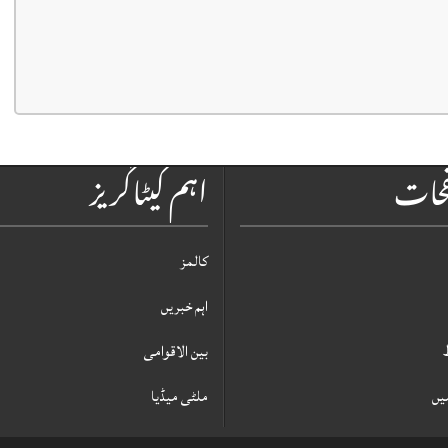
فحات
اہم کیٹاگریز
کالمز
اہم خبریں
بین الاقوامی
یں
ملٹی میڈیا