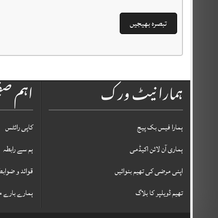
ہمارا نیٹ ورک
اہم ص
ہمارا فیس بک پیج
کاپی رائٹس
ہماری آن لائن اکیڈمی
ہم سے رابطہ
اپنی مرضی کی تھیم بنوائیں
قوائد و ضوابط
تھیم ڈویلپر کا بلاگ
ہمارے بارے م