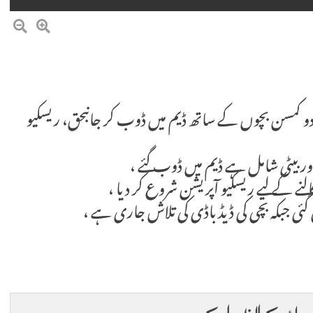
ے دو کمسن بچوں کے ساتھ ڈیم میں ڈوب کر جانبحق، ریسکیو
ور بیٹی شامل ہے ڈیم میں ڈوب گئے ،
گئی جبکہ بچی کی ڈیڈ باڈی کی تلاش جاری ہے ،
 رائے کا اظہار کریں