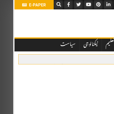
E-PAPER
علیم
ٹیکنالوجی
سیاست
یں تاخیر نے انتظامی اور قانونی پہلوؤں پر سوالات کھڑے کر دیے ہیں۔