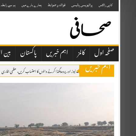
Skip
to
کاپی رائٹس
پرائیویسی پالیسی
قوائد و ضوابط
ہمارے بارے میں
ہم سے رابطہ
content
صفحہ اول
کالمز
اہم خبریں
پاکستان
بین ال
اہم خبریں
صحافتی تنظیمیں خود فیک نیوز اور پروپیگنڈا کرنے والوں کا احتساب کریں، عظمیٰ بخاری
ایران کے ہمسایہ ممالک نے دشمن عناصر کو اپنی سرزمین استعمال نہیں کرنے دی، صد
وزیراعظم شہباز شریف شہزادہ محمد بن سلمان بن عبدالعزیز آل سعود کی دعوت پر سعو