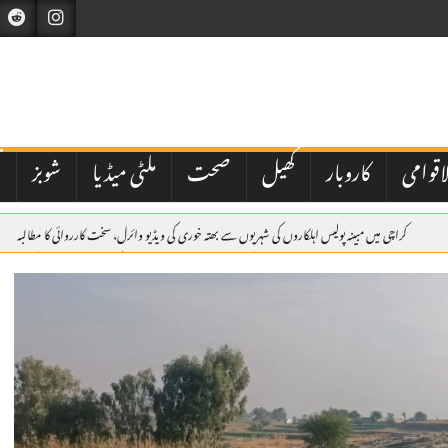
اقوامی
کاروبار
کھیل
صحت
ملٹی میڈیا
شوبز
ت
کراچی میں مبینہ پولیس اہلکاروں کی شہریوں سے بھتہ خوری کی ویڈیو وائرل، سخت کارروائی کا مطالبہ
ر پزشکیان
اسلام آباد: وفاقی حکومت کی جانب سے نیشنل بینک آف پاکستان کے نئے صدر کی تعیناتی م
دی عرب پہنچ گئے۔