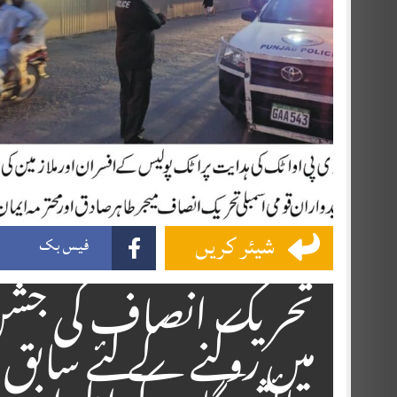
شیئر کریں
فیس بک
تحریک انصاف کی جشن 