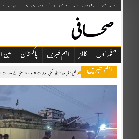
Skip
to
کاپی رائٹس
پرائیویسی پالیسی
قوائد و ضوابط
ہمارے بارے میں
ہم سے رابطہ
content
صفحہ اول
کالمز
اہم خبریں
پاکستان
بین ال
اہم خبریں
جسٹس مسرت ہلالی کا عدالتی سفر: دو فیصلے، کئی سوالات 9 اور 10 مئی کے مقدمات میں ملٹری کورٹس کی بحالی کی اجازت دی، تاہم حکومت کو پابند کیا کہ ملٹری کورٹس سے سزا پانے والے افراد کو 45 دن کے اندر ہائی کورٹ میں آزادانہ اپیل کا حق دیا جائے۔
راجہ فاروق حیدر کی چناری، چکوٹھی آمد، شاندار استقبال، اظہارِ تشکر ریلی
ال
پیٹرول اور ڈیزل کی قیمتوں میں کمی کا فیصلہ، نوٹیفکیشن جاری