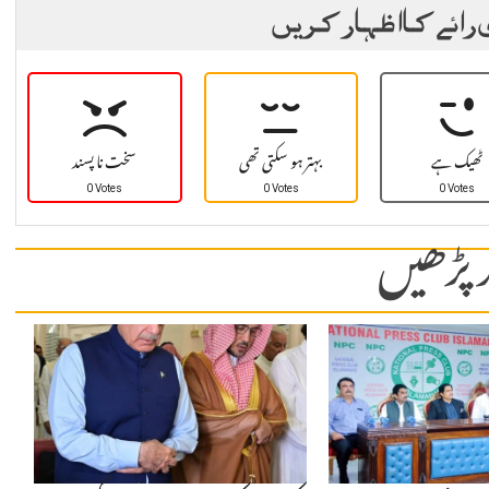
 رائے کا اظہار کریں
ٹھیک ہے
بہتر ہو سکتی تھی
سخت نا پسند
0 Votes
0 Votes
0 Votes
 پڑھیں