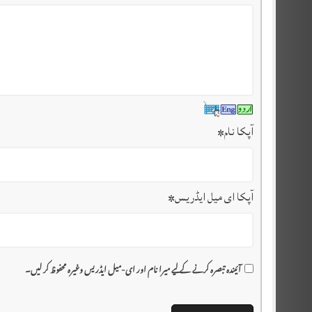
آپکا نام
*
آپکا ای میل ایڈریس
*
آئیندہ تبصرہ کرنے کے لیے میرا نام اور ای-میل ایڈریس وغیرہ محفوظ کر لیں۔