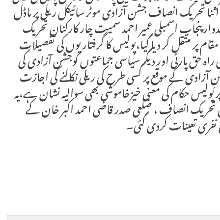
اثنا تحریک انصاف جشن آزادی موٹر سائیکل ریلی پر ماڈل
وار پنجاب اسمبلی عمیر احمد سمیت چار کارکنان تحریک
مقام پر منتقل کر دیا گیا،پولیس کا گرفتاریوں کی تفصیلات
ن راہ حق پارٹی اور دیگر سیاسی جماعتوں کوجشن آزادی کی
 آزادی کے موقع پر کسی طرح کی ریلی نکالنے کی اجازت
ولیس حکام کی معنی خیزخاموشی بھی سوالیہ نشان ہے،یہ
 ون تحریک انصاف ، ضلعی صدر قاضی احمد اکبر خان کے
ی نفری تعینات کردی گئی۔