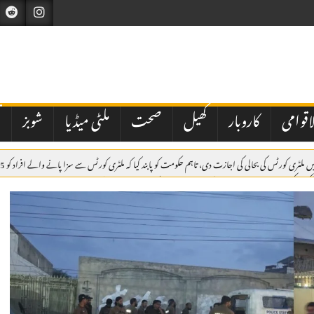
اقوامی
کاروبار
کھیل
صحت
ملٹی میڈیا
شوبز
ت
یکشن کمیشن نے شاہد خاقان عباسی کی جماعت عوام پاکستان کو ڈی لسٹ کردیا
مکہ مشترکہ دفاعی مع