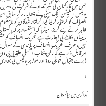
جس میں کارکنان کی کثیر تعداد نے شرکت کی ،دریں 
پولیس اسٹیشن اٹک سٹی نے چھاپہ مار کر سابق امید
انصاف کو گرفتار کرلیا گیا،گرفتار شدگان کو نامعلوم 
ظاہر کرنے سے گریز، میڈیا کہ استفسار پر کہ پاکستا
ریلیاں نکالنے کی اجازت ہے تحریک انصاف کو جشنِ
نہیں، صرف تحریک انصاف پر پابندی کے سوال پر پ
امر قابل ذکر ہے کہ رکن پنجاب اسمبلی حلقہ پی پی
ڈیرے جتیال حویلی روڈ اور موڑ پر پولیس کی بھار
ا
کیٹاگری میں :
پاکستان