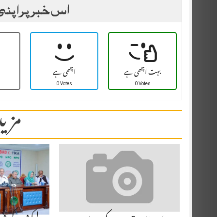
اس خبر پر اپنی
بہت اچھی ہے
اچھی ہے
0 Votes
0 Votes
مزید