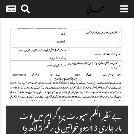
Skip
to
content
بے نظیر انکم سپورٹ پروگرام میں لوٹ
مار جاری 43 بیوہ خواتین کی رقم 5 لاکھ 6