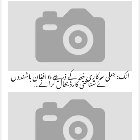
اٹک: جعلی سرکاری خط کے ذریعے 6 افغان باشندوں
کے شناختی کارڈ بحال کرانے…