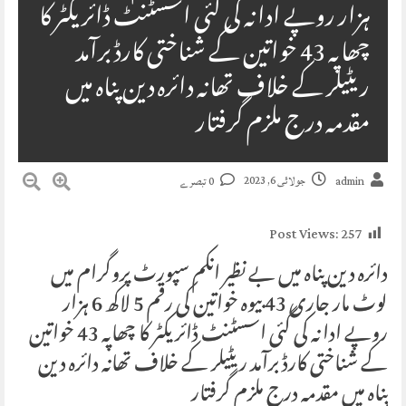
ہزار روپے ادا نہ کی گئی اسسٹنٹ ڈائریکٹر کا
چھاپہ 43 خواتین کے شناختی کارڈ برآمد
ریٹیلر کے خلاف تھانہ دائرہ دین پناہ میں
مقدمہ درج ملزم گرفتار
جولائی 6, 2023
admin
0 تبصرے
Post Views:
257
دائرہ دین پناہ میں بے نظیر انکم سپورٹ پروگرام میں
لوٹ مار جاری 43 بیوہ خواتین کی رقم 5 لاکھ 6 ہزار
روپے ادا نہ کی گئی اسسٹنٹ ڈائریکٹر کا چھاپہ 43 خواتین
کے شناختی کارڈ برآمد ریٹیلر کے خلاف تھانہ دائرہ دین
پناہ میں مقدمہ درج ملزم گرفتار