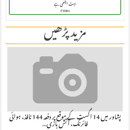
بہت اچھی ہے
0 Votes
مزید پڑھیں
پشاور میں 14 اگست کے موقع پر دفعہ 144 نافذ، ہوائی
فائرنگ، آتش بازی…