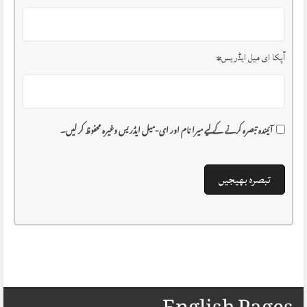
آپکا ای میل ایڈریس
*
آئیندہ تبصرہ کرنے کے لیے میرا نام اور ای-میل ایڈریس وغیرہ محفوظ کر لیں۔