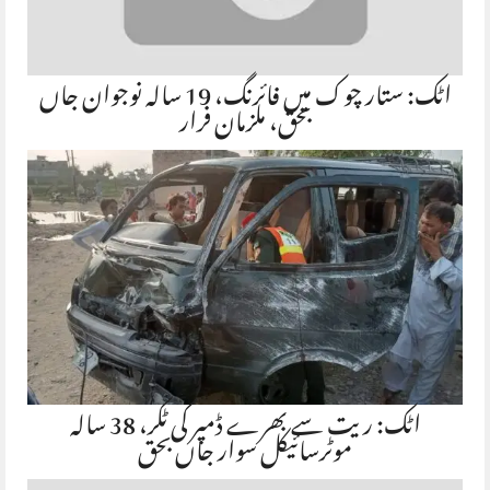
اٹک: ستار چوک میں فائرنگ، 19 سالہ نوجوان جاں
بحق، ملزمان فرار
اٹک: ریت سے بھرے ڈمپر کی ٹکر، 38 سالہ
موٹرسائیکل سوار جاں بحق