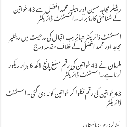
ریٹیلر مجاہد حسین اور ہیلپر محمد افضل سے 43 خواتین
کے شناختی کارڈ برآمد۔اسسٹنٹ ڈائریکٹر
اسسٹنٹ ڈائریکٹر جہانزیب اقبال کی مدعیت میں ریٹلیر
مجاہد اور محمد افضل کے خلاف مقدمہ درج
ملزمان نے 43 خواتین کی رقم مبلغ پانچ لاکھ 6 ہزار ریکور
کرنا ہے۔اسسٹنٹ ڈائریکٹر
43 خواتین کی رقم نکلوا کر خواتین کو نہ دی گئی۔اسسٹنٹ
ڈائریکٹر
کیٹاگری میں :
پاکستان