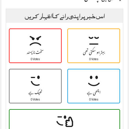
اس خبر پر اپنی رائے کا اظہار کریں
بہتر ہو سکتی تھی
سخت نا پسند
0 Votes
0 Votes
اچھی ہے
ٹھیک ہے
0 Votes
0 Votes