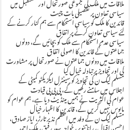
ملاقات میں ملک کی مجموعی صورتحال اور مستقبل میں
سیاسی تعاون پر تفصیلی بات چیت
قائدین کا ملک کو سیاسی استحکام سے ہم کنار کرنے کے
لئے سیاسی تعاون کرنے پر اتفاق
سیاسی عدم استحکام سے ملک کو بچائیں گے، دونوں
جماعتوں کے قائدین کا اصولی اتفاق
ملاقات میں دونوں جماعتوں نے صورتحال پر مشاورت
کی اور تجاویز پر تبادلہ خیال کیا
مسلم لیگ ن کی تجاویز کو سینٹرل ایگزیکٹو کمیٹی کے
اجلاس میں سامنے رکھیں گے، پی پی پی قیادت
عوام کی اکثریت نے ہمیں مینڈیٹ دیا ہے، ہم عوام کو
مایوس نہیں کریں گے، قائدین کا اظہار خیال
مسلم لیگ ن کے وفد میں اعظم نذیر تارڑ، ایاز صادق،
احسن اقبال، رانا تنویر، خواجہ سعد رفیق، ملک احمد