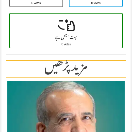
0 Votes
0 Votes
بہت اچھی ہے
0 Votes
مزید پڑھیں