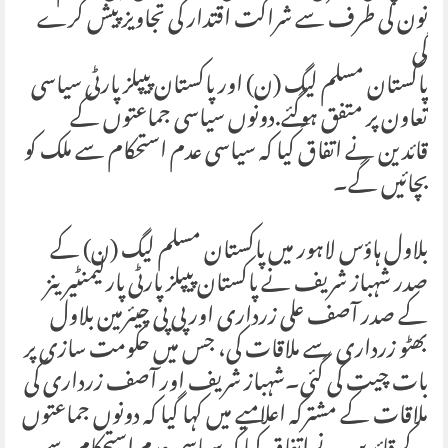
نون کی طرف سے شراکت اقتدار کی تجاویز پیش کرے
گی
پاکستان مسلم لیگ (ن) اور پاکستان پیپلز پارٹی سیاسی
تعاون پر متفق ہوگئے.دونوں سیاسی جماعتوں کے
قائدین نے اتفاق کیا کہ سیاسی عدم استحکام سے ملک کو
بچائیں گے۔
بلاول ہاؤس لاہور میں پاکستان مسلم لیگ (ن) کے
صدر شہباز شریف نے پاکستان پیپلز پارٹی پارلیمنٹیرینز
کے صدر آصف علی زرداری اور پی پی چیئرمین بلاول
بھٹو زرداری سے ملاقات کی، جس میں حکومت سازی پر
بات چیت کی گئی۔شہباز شریف اور آصف زرداری کی
ملاقات کے مشترکہ اعلامیے میں کہا گیا کہ دونوں جماعتوں