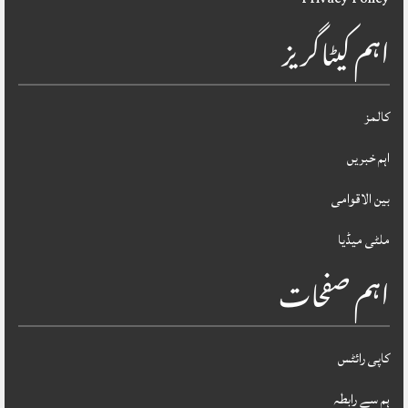
اہم کیٹاگریز
کالمز
اہم خبریں
بین الاقوامی
ملٹی میڈیا
اہم صفحات
کاپی رائٹس
ہم سے رابطہ