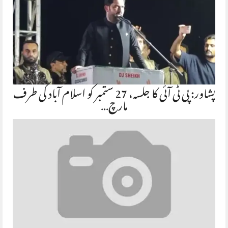
پشاور: پی ٹی آئی کا جلسہ، 27 ستمبر کو اسلام آباد کی طرف
مارچ…