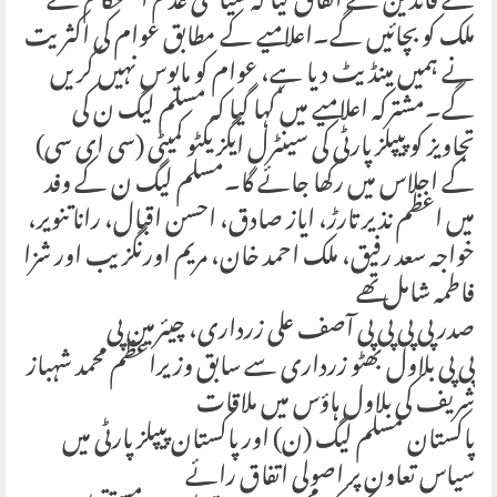
کے قائدین نے اتفاق کیا کہ سیاسی عدم استحکام سے
ملک کو بچائیں گے۔اعلامیے کے مطابق عوام کی اکثریت
نے ہمیں مینڈیٹ دیا ہے، عوام کو مایوس نہیں کریں
گے۔مشترکہ اعلامیے میں کہا گیا کہ مسلم لیگ ن کی
تجاویز کو پیپلز پارٹی کی سینٹرل ایگزیکٹو کمیٹی (سی ای سی)
کے اجلاس میں رکھا جائے گا۔مسلم لیگ ن کے وفد
میں اعظم نذیر تارڑ، ایاز صادق، احسن اقبال، رانا تنویر،
خواجہ سعد رفیق، ملک احمد خان، مریم اورنگزیب اور شزا
فاطمہ شامل تھے
صدر پی پی پی پی آصف علی زرداری، چیئرمین پی
پی پی بلاول بھٹو زرداری سے سابق وزیراعظم محمد شہباز
شریف کی بلاول ہاؤس میں ملاقات
پاکستان مسلم لیگ (ن) اور پاکستان پیپلز پارٹی میں
سیاس تعاون پر اصولی اتفاق رائے