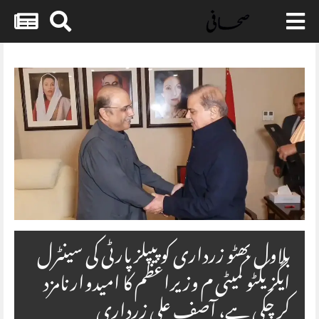
Skip
to
content
بلاول بھٹو زرداری کو پیپلز پارٹی کی سینٹرل
ایگزیکٹو کمیٹی م وزیراعظم کا امیدوار نامزد
کر چکی ہے، آصف علی زرداری