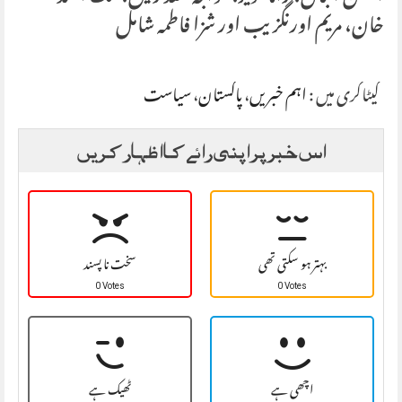
خان، مریم اورنگزیب اور شزا فاطمہ شامل
کیٹاگری میں :
اہم خبریں
،
پاکستان
،
سیاست
اس خبر پر اپنی رائے کا اظہار کریں
بہتر ہو سکتی تھی
سخت نا پسند
0 Votes
0 Votes
اچھی ہے
ٹھیک ہے