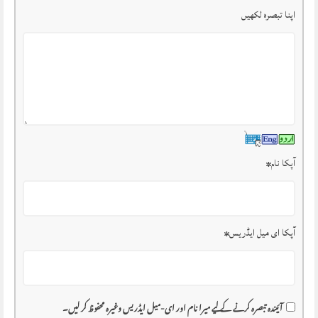
اپنا تبصرہ لکھیں
آپکا نام
*
آپکا ای میل ایڈریس
*
آئیندہ تبصرہ کرنے کے لیے میرا نام اور ای-میل ایڈریس وغیرہ محفوظ کر لیں۔