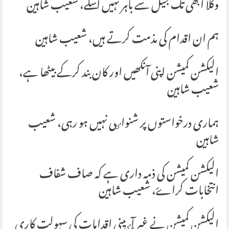
وکلا ابھی تک جیل سے باہر نہیں آسکے، شعیب شاہین
ہم ان اقدام کی مذمت کرتے ہیں، شعیب شاہین
الیکشن کمیشن اپنی آنکھیں اور کان بند کرکے بیٹھا ہے،
شعیب شاہین
ہماری درخواستوں پر شنواٸی نہیں ہو رہی، شعیب
شاہین
الیکشن کمیشن کی ذمہ داری ہے کہ صاف شفاف
انتخابات کراۓ، شعیب شاہین
الیکشن کمیشن نے غیر آٸینی اقدامات کی سہولت کاری