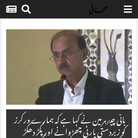
Skip
to
content
بانی چیٸرمین نے کہا ہے کہ ہمارے ورکرز
کو زبردستی پارٹی چھڑوانے اور پکڑ دھکڑ