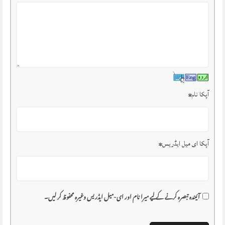
آپکا نام
*
آپکا ای میل ایڈریس
*
آئیندہ تبصرہ کرنے کے لیے میرا نام اور ای-میل ایڈریس وغیرہ محفوظ کر لیں۔