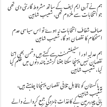
ہم نے آٸی ایم ایف کے ساتھ مشروط گارنٹی دی تھی
جو انتخابات سے ملزوم تھی، شعیب شاہین
صاف شفاف انتخابات نہ ہوۓ تو اس سیاسی عدم
استحکام کا نقصان ہو گا، شعیب شاہین
ہم عدلیہ اور اسٹیبلشمنٹ سے کہتے ہیں دشمن بھی اتنا
نقصان نہیں پہنچا سکتا جتنا گزشتہ چند دنوں میں ظلم کیا
گیا، شعیب شاہین
یہ پاکستان کو ناقابل تلافی نقصان پہنچانا چاہتے ہیں،
شعیب شاہین
بانی چیٸرمین کے کاغذات نامزدگی جمع کروانے والے