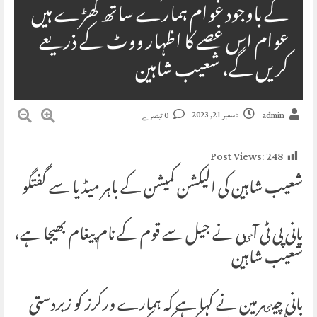
کے باوجود عوام ہمارے ساتھ کھڑے ہیں
عوام اس غصے کا اظہار ووٹ کے ذریعے
کریں گے، شعیب شاہین
دسمبر 21, 2023
admin
0 تبصرے
Post Views:
248
شعیب شاہین کی الیکشن کمیشن کے باہر میڈیا سے گفتگو
بانی پی ٹی آٸی نے جیل سے قوم کے نام پیغام بھیجا ہے،
شعیب شاہین
بانی چیٸرمین نے کہا ہے کہ ہمارے ورکرز کو زبردستی