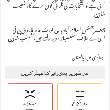
کرنی ہے تو انتخابات کی نگرانی کون کرے گا، شعیب
شاہین
چیف جسٹس اسلام آباد ہاٸی کورٹ عامر فاروق پی ٹی
آٸی کے خلاف متعصبانہ رویہ رکھتے ہیں، شعیب شاہین
کیٹاگری میں :
پاکستان
اس خبر پر اپنی رائے کا اظہار کریں
بہتر ہو سکتی تھی
سخت نا پسند
0 Votes
0 Votes