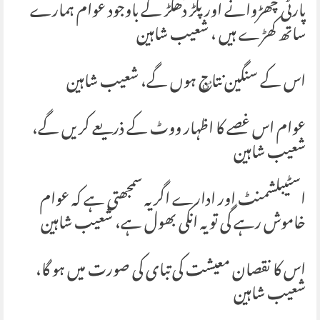
پارٹی چھڑوانے اور پکڑ دھکڑ کے باوجود عوام ہمارے
ساتھ کھڑے ہیں ، شعیب شاہین
اس کے سنگین نتاٸج ہوں گے، شعیب شاہین
عوام اس غصے کا اظہار ووٹ کے ذریعے کریں گے،
شعیب شاہین
اسٹیبلشمنٹ اور ادارے اگر یہ سمجھتی ہے کہ عوام
خاموش رہے گی تو یہ انکی بھول ہے، شعیب شاہین
اس کا نقصان معیشت کی تبای کی صورت میں ہو گا،
شعیب شاہین