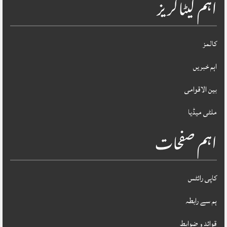
اہم کیٹاگریز
کالمز
اہم خبریں
بین الاقوامی
ملٹی میڈیا
اہم صفحات
کاپی رائٹس
ہم سے رابطہ
قوائد و ضوابط