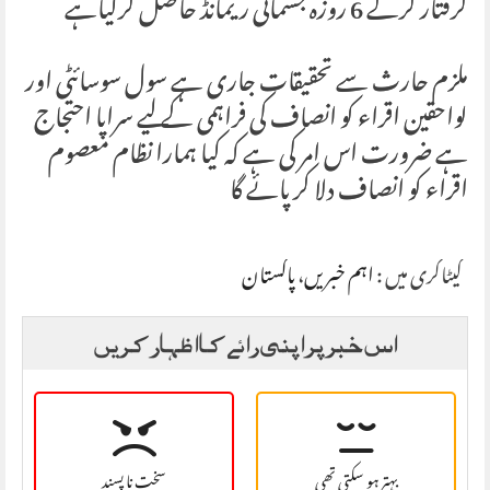
گرفتار کرکے 6 روزہ جسمانی ریمانڈ حاصل کرلیاہے
ملزم حارث سے تحقیقات جاری ہے سول سوسائٹی اور
لواحقین اقراء کو انصاف کی فراہمی کے لیے سراپا احتجاج
ہے ضرورت اس امر کی ہے کہ کیا ہمارا نظام معصوم
اقراء کو انصاف دلا کر پائے گا
کیٹاگری میں :
اہم خبریں
،
پاکستان
اس خبر پر اپنی رائے کا اظہار کریں
بہتر ہو سکتی تھی
سخت نا پسند