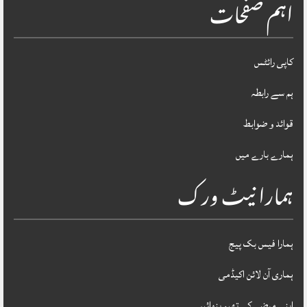
اہم صفحات
کاپی رائٹس
ہم سے رابطہ
قوائد و ضوابط
ہمارے بارے میں
ہمارا نیٹ ورک
ہمارا فیس بک پیج
ہماری آن لائن اکیڈمی
اپنی مرضی کی تھیم بنوائیں