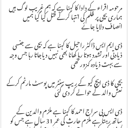
مرحومہ اقراء کے دادا کا کہنا ہے کہ ہم غریب لوگ ہیں
ہماری بچی پر ظلم کی انتہا کرکے قتل کیا گیا ہمیں
انصاف دلایا جائے
ڈی ایم ایس ڈاکٹر راحیل کا کہنا ہے کہ بچی سے جنسی
ذیادتی اور تشدد ہوتا رہا کھانا بھی نہیں دیاجاتا رہا جس وجہ
سے بہت ذیادہ کمزور تھی
بچی کا ڈی ایچ کیو کے ریپ سنٹر میں پوسٹ مارٹم کرکے
نعش والد کے حوالے کر دی گئی
ڈی ایس پی سراج احمد کا کہنا ہے ملزم والدین کے
ساتھ رہتا ہے ملزم حارث کی عمر 31 سال ہے جس کو