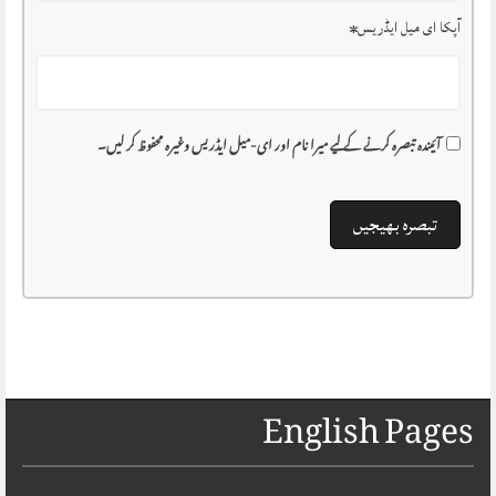
آپکا ای میل ایڈریس
*
آئیندہ تبصرہ کرنے کے لیے میرا نام اور ای-میل ایڈریس وغیرہ محفوظ کر لیں۔
English Pages