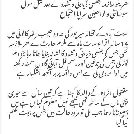
گھریلو ملازمہ جنسی ذیادتی و تشدد کے بعد قتل سول
سوسائٹی و لواحقین سراپا احتجاج
ایبٹ آباد کے تھانہ میرپور کی حدود حبیب اللہ کالونی میں
14 سالہ اقراء سات ماہ سے ملزم حارث کے گھر ملازمہ
تھی جس کوجنسی ذیادتی وتشدد کا نشانہ بنایا جاتا رہا جو دم
توڑ گی جس کی تدفین اوررسم قل آبائی گاوں سمندر کھٹہ
میں ادا کر دی گی ہے اس واقعہ پر ہر آنکھ اشکبار ہے
مقتول اقراء کےوالد کا کہنا ہے کہ تین سال سے میری
بچی ماں کے ساتھ تھی مجھے نہیں معلوم کہا ں ہے میں
ڈھونڈتا رھا جب ملی تو مردہ حالت میں جس پر بہت ظلم
کیا گیا