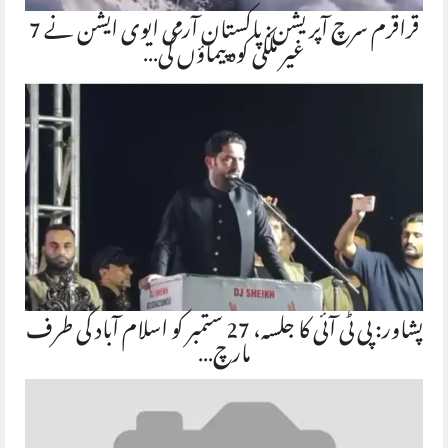
قراقرم سرچ آپریشن: پاکستان آرمی ایوی ایشن نے 7
غیر ملکی کوہ پیماؤں کی…
پشاور: پی ٹی آئی کا جلسہ، 27 ستمبر کو اسلام آباد کی طرف
مارچ…