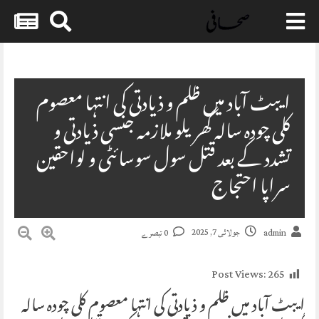
Skip
to
content
ایبٹ آباد میں ظلم و ذیادتی کی انتہا معصوم
کلی چودہ سالہ گھریلو ملازمہ جنسی ذیادتی و
تشدد کے بعد قتل سول سوسائٹی و لواحقین
سراپا احتجاج
جولائی 7, 2025
admin
0 تبصرے
Post Views:
265
ایبٹ آباد میں ظلم و ذیادتی کی انتہا معصوم کلی چودہ سالہ