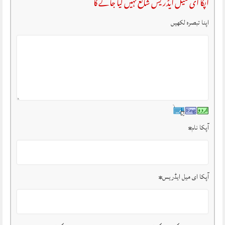
آپکا ای میل ایڈریس شائع نہیں کیا جائے گا
اپنا تبصرہ لکھیں
آپکا نام
*
آپکا ای میل ایڈریس
*