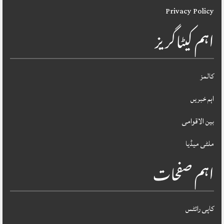
Privacy Policy
اہم کیٹاگریز
کالمز
اہم خبریں
بین الاقوامی
ملٹی میڈیا
اہم صفحات
کاپی رائٹس