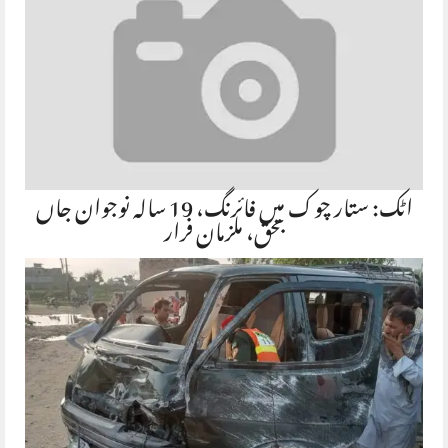
اٹک: ستار چوک میں فائرنگ، 19 سالہ نوجوان جاں
بحق، ملزمان فرار