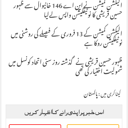
الیکشن کمیشن نے این اے 146 خانیوال سے ظہور
حسین قریشی کا نوٹیفکیشن واپس لےلیا
‏الیکشن کمیشن کے 13 فروری کے فیصلے کی روشنی میں
نوٹیفکیشن روکا ہے
‏ظہور حسین قریشی نے گذشتہ روز سنی اتحاد کونسل میں
شمولیت اختیار کی تھی
کیٹاگری میں :
پاکستان
اس خبر پر اپنی رائے کا اظہار کریں