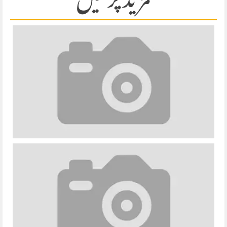
مزید پڑھیں