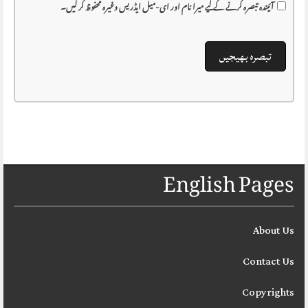
آئیندہ تبصرہ کرنے کے لیے میرا نام اور ای-میل ایڈریس وغیرہ محفوظ کر لیں۔
English Pages
About Us
Contact Us
Copyrights