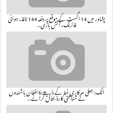
پشاور میں 14 اگست کے موقع پر دفعہ 144 نافذ، ہوائی
فائرنگ، آتش بازی…
اٹک: جعلی سرکاری خط کے ذریعے 6 افغان باشندوں
کے شناختی کارڈ بحال کرانے…