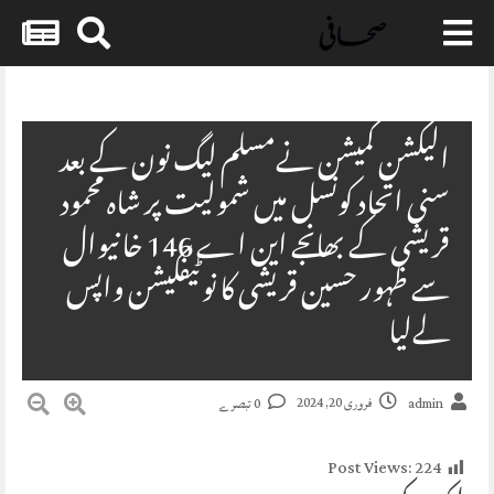
Skip
to
content
الیکشن کمیشن نےمسلم لیگ نون کے بعد
سنی اتحاد کونسل میں شمولیت پر شاہ محمود
قریشی کے بھانجے این اے 146 خانیوال
سے ظہور حسین قریشی کا نوٹیفکیشن واپس
لےلیا
فروری 20, 2024
admin
0 تبصرے
Post Views:
224