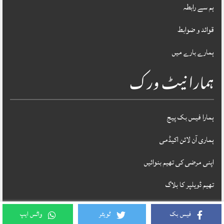
ہم سے رابطہ
قوائد و ضوابط
ہمارے بارے میں
ہمارا نیٹ ورک
ہمارا فیس بک پیج
ہماری آن لائن اکیڈمی
اپنی مرضی کی تھیم بنوائیں
تھیم ڈویلپر کا بلاگ
فیس بک
ٹویٹر
واٹس ایپ
Theme Designed & Developed By
STYLOTHEMES