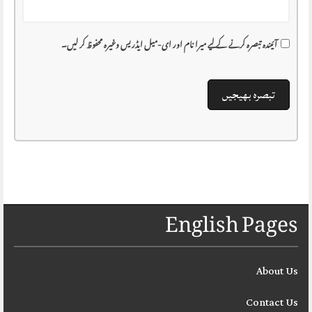
آئیندہ تبصرہ کرنے کے لیے میرا نام اور ای-میل ایڈریس وغیرہ محفوظ کر لیں۔
English Pages
About Us
Contact Us