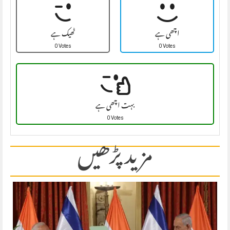
اچھی ہے
ٹھیک ہے
0 Votes
0 Votes
بہت اچھی ہے
0 Votes
مزید پڑھیں