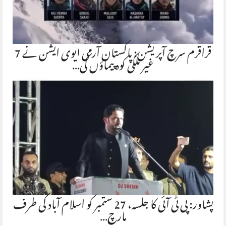
قراقرم سرچ آپریشن: پاکستان آرمی ایوی ایشن نے 7
غیر ملکی کوہ پیماؤں کی…
پشاور: پی ٹی آئی کا جلسہ، 27 ستمبر کو اسلام آباد کی طرف
مارچ…