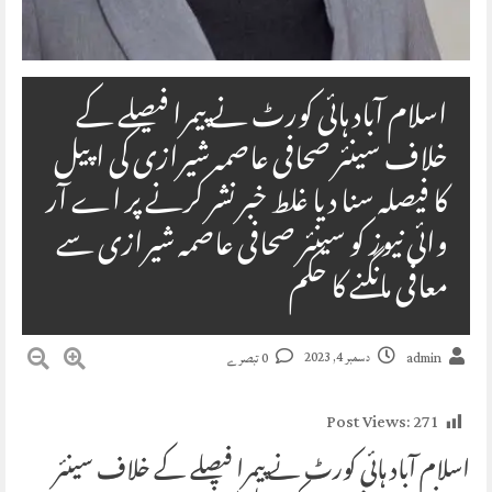
اسلام آباد ہائی کورٹ نے پیمرا فیصلے کے
خلاف سینئر صحافی عاصمہ شیرازی کی اپیل
کا فیصلہ سنا دیا غلط خبر نشر کرنے پر اے آر
وائی نیوز کو سینئر صحافی عاصمہ شیرازی سے
معافی مانگنے کا حکم
دسمبر 4, 2023
admin
0 تبصرے
Post Views:
271
اسلام آباد ہائی کورٹ نے پیمرا فیصلے کے خلاف سینئر