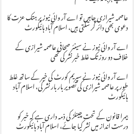
عاصمہ شیرازی چاہیں تو اے آر وائی نیوز پر ہتک عزت کا
دعوی بھی دائر کر سکتی ہیں، اسلام آباد ہائیکورٹ
اے آر وائی نیوز نے سینئر صحافی عاصمہ شیرازی کے
خلاف دو روز تک غلط خبر نشر کی تھی
اے آر وائی نیوز نے سپریم کورٹ کی خبر کے ساتھ غلط
طور پر عاصمہ شیرازی کی تصویر بار بار نشر کی، اسلام آباد
ہائیکورٹ
پیمرا قانون کے تحت چینلز کی ذمہ داری ہے کہ خبر کو
درست انداز میں نشر کیا جائے، اسلام آباد ہائیکورٹ