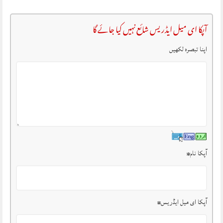
آپکا ای میل ایڈریس شائع نہیں کیا جائے گا
اپنا تبصرہ لکھیں
آپکا نام
*
آپکا ای میل ایڈریس
*