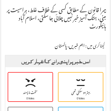
پیمرا قانون کے مطابق کسی کے خلاف غلط، ہراسیت پر
مبنی، ہتک آمیز خبر نہیں چلائی جا سکتی، اسلام آباد
ہائیکورٹ
کیٹاگری میں :
اہم خبریں
،
پاکستان
اس خبر پر اپنی رائے کا اظہار کریں
بہتر ہو سکتی تھی
سخت نا پسند
0 Votes
0 Votes