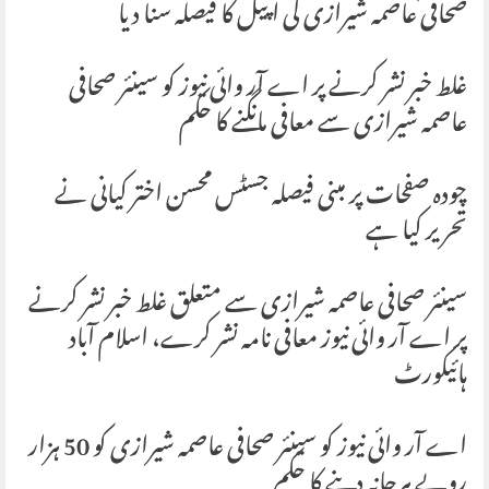
صحافی عاصمہ شیرازی کی اپیل کا فیصلہ سنا دیا
غلط خبر نشر کرنے پر اے آر وائی نیوز کو سینئر صحافی
عاصمہ شیرازی سے معافی مانگنے کا حکم
چودہ صفحات پر مبنی فیصلہ جسٹس محسن اختر کیانی نے
تحریر کیا ہے
سینئر صحافی عاصمہ شیرازی سے متعلق غلط خبر نشر کرنے
پر اے آر وائی نیوز معافی نامہ نشر کرے، اسلام آباد
ہائیکورٹ
اے آر وائی نیوز کو سینئر صحافی عاصمہ شیرازی کو 50 ہزار
روپے ہرجانہ دینے کا حکم