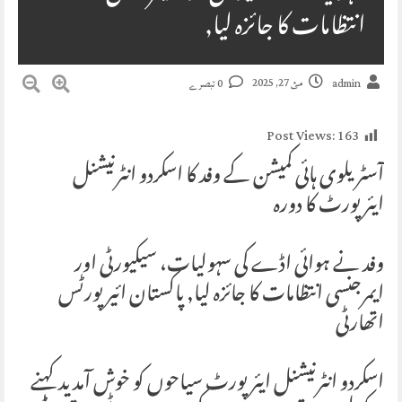
انتظامات کا جائزہ لیا,
مئ 27, 2025
admin
0 تبصرے
Post Views:
163
آسٹریلوی ہائی کمیشن کے وفد کا اسکردو انٹرنیشنل
ایئرپورٹ کا دورہ
وفد نے ہوائی اڈے کی سہولیات، سیکیورٹی اور
ایمرجنسی انتظامات کا جائزہ لیا, پاکستان ائیرپورٹس
اتھارٹی
اسکردو انٹرنیشنل ایئرپورٹ سیاحوں کو خوش آمدید کہنے