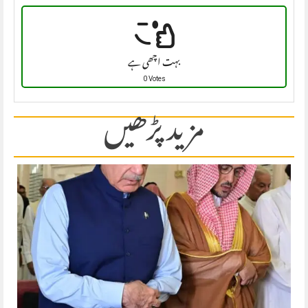
بہت اچھی ہے
0 Votes
مزید پڑھیں