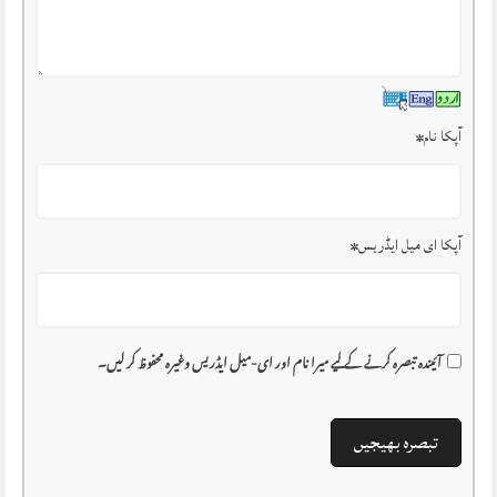
آپکا نام
*
آپکا ای میل ایڈریس
*
آئیندہ تبصرہ کرنے کے لیے میرا نام اور ای-میل ایڈریس وغیرہ محفوظ کر لیں۔