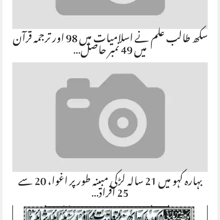
سکھ طالب علم نے اسلامیات میں 98 اور ترجمہ قرآن
میں 49 نمبر حاصل…
بہارہ کہو میں 21 سالہ لڑکی مبینہ طور پر اغوا، 20 سے
25 افراد…