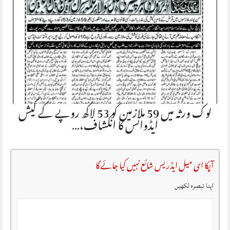
لوک ورثہ میں 59 ملازمین کو 53 لاکھ روپے کے کیش
ایڈوانس کا انکشاف،…
آپکا ای میل ایڈریس شائع نہیں کیا جائے گا
اپنا تبصرہ لکھیں