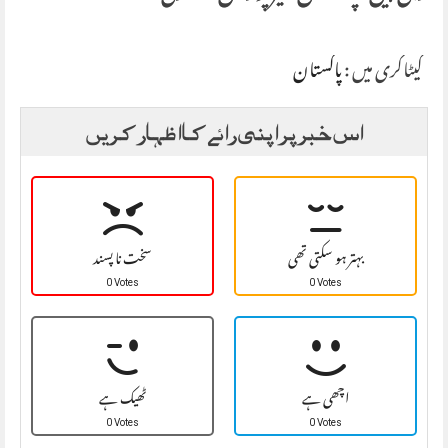
کیٹاگری میں :
پاکستان
اس خبر پر اپنی رائے کا اظہار کریں
بہتر ہو سکتی تھی
سخت نا پسند
0 Votes
0 Votes
اچھی ہے
ٹھیک ہے
0 Votes
0 Votes