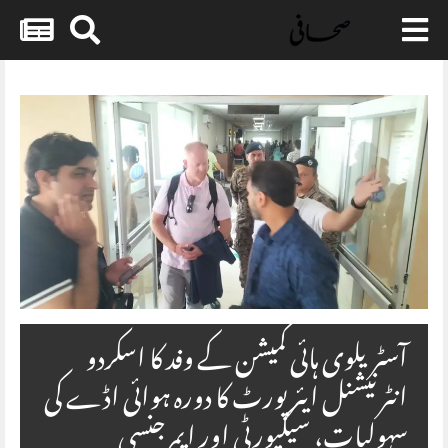
Skip
to
content
آسٹریلوی ہائی کمیشن کے وفد کا اسکردو
انٹرنیشنل ایئرپورٹ کا دورہ ہوائی اڈے کی
سہولیات، سیکیورٹی اور ایمرجنسی