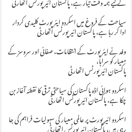
کے لیے ہمہ وقت تیار ہے، پاکستان ائیرپورٹس اتھارٹی
سیاحت کے فروغ میں اسکردو ایئرپورٹ کلیدی کردار
ادا کر رہا ہے، پاکستان ائیرپورٹس اتھارٹی
وفد نے ایئرپورٹ کے انتظامات، صفائی اور سروسز کے
معیار کو سراہا،
پاکستان ائیرپورٹس اتھارٹی
اسکردو ہوائی اڈہ پاکستان کی سیاحتی ترقی کا نقطئہ آغاز بن
چکا ہے، پاکستان ائیرپورٹس اتھارٹی
اسکردو ائیرپورٹ پر عالمی معیار کی سہولیات فراہم کی جا
رہی ہیں، پاکستان ائیرپورٹس اتھارٹی