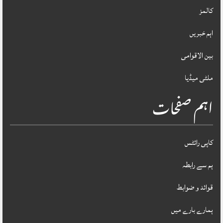
کالمز
اہم خبریں
بین الاقوامی
ملٹی میڈیا
اہم صفحات
کاپی رائٹس
ہم سے رابطہ
قوائد و ضوابط
ہمارے بارے میں