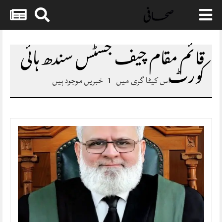
Skip
to
قائم مقام چیف جسٹس سندھ ہائی
content
کورٹ
اس کیٹا گری میں
1
خبریں موجود ہیں