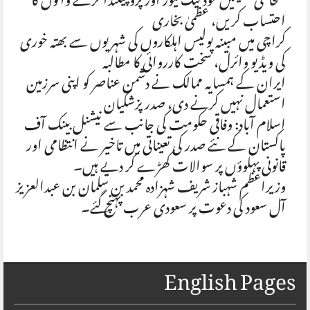
صحافتی تنظیمیں خود فیک نیوز اور پروپیگنڈا کرنے والوں کا
احتساب کریں، عظمیٰ بخاری
کراچی میں مبینہ پولیس اہلکاروں کی شہریوں سے بھتہ خوری
کی ویڈیو وائرل، سخت کارروائی کا مطالبہ
ایران کے ہمسایہ ممالک نے دشمن عناصر کو اپنی سرزمین
استعمال نہیں کرنے دی، صدر پزشکیان
اسلام آباد: وفاقی حکومت کی جانب سے نیشنل بینک آف
پاکستان کے نئے صدر کی تعیناتی میں تاخیر نے انتظامی اور
قانونی پہلوؤں پر سوالات کھڑے کر دیے ہیں۔
وزیراعظم شہباز شریف شہزادہ محمد بن سلمان بن عبدالعزیز
آل سعود کی دعوت پر سعودی عرب پہنچ گئے۔
English Pages