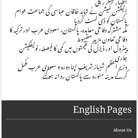
اظہارِ تشکر ریلی
الیکشن کمیشن نے شاہد خاقان عباسی کی جماعت عوام
پاکستان کو ڈی لسٹ کردیا
مکہ مشترکہ دفاعی معاہدہ، پاکستان، سعودی عرب اور ترکیہ کا
دفاعی تعاون مزید مضبوط
پیٹرول اور ڈیزل کی قیمتوں میں کمی کا فیصلہ، نوٹیفکیشن
جاری
وزیر اعظم شہباز شریف اپنا دورہءِ سعودی عرب مکمل
کرکے مدینہ منورہ سے پاکستان روانہ ہو گئے
English Pages
About Us