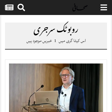
Skip
to
روبوٹک سرجری
content
اس کیٹا گری میں
1
خبریں موجود ہیں