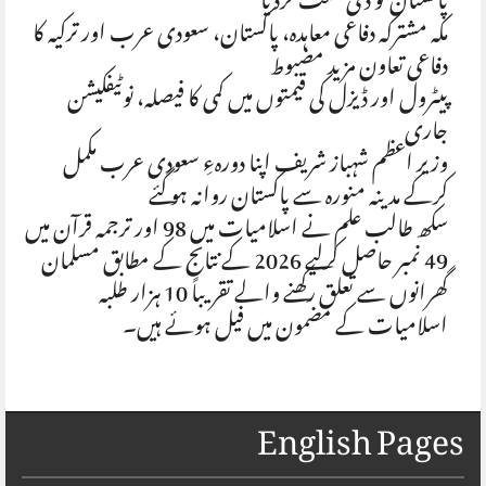
پاکستان کو ڈی لسٹ کردیا
مکہ مشترکہ دفاعی معاہدہ، پاکستان، سعودی عرب اور ترکیہ کا
دفاعی تعاون مزید مضبوط
پیٹرول اور ڈیزل کی قیمتوں میں کمی کا فیصلہ، نوٹیفکیشن
جاری
وزیر اعظم شہباز شریف اپنا دورہءِ سعودی عرب مکمل
کرکے مدینہ منورہ سے پاکستان روانہ ہو گئے
سکھ طالب علم نے اسلامیات میں 98 اور ترجمہ قرآن میں
49 نمبر حاصل کرلیے 2026 کے نتائج کے مطابق مسلمان
گھرانوں سے تعلق رکھنے والے تقریباً 10 ہزار طلبہ
اسلامیات کے مضمون میں فیل ہوئے ہیں۔
English Pages